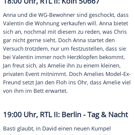
18:00 Uhr, RTL II:
Köln
50667
Anna
und die WG-Bewohner sind geschockt, dass
Valentin
die Wohnung verkaufen will.
Anna
bietet
sich an, nochmal mit diesem zu reden, was Chris
gar nicht gerne sieht. Doch
Anna
startet den
Versuch
trotzdem, nur um festzustellen, dass sie
bei
Valentin
immer noch
Herzklopfen
bekommt.
Jan freut sich, als Amelie ihn zu einem kleinen,
privaten
Event
mitnimmt. Doch Amelies Model-Ex-
Freund setzt Jan den Floh ins Ohr, dass Amelie viel
von ihm im Bett erwartet.
19:00 Uhr, RTL II:
Berlin
- Tag & Nacht
Basti glaubt, in
David
einen neuen Kumpel