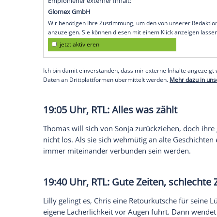
abgefahrene Künstler kennen. Aber als
enttäuscht. Jan bemerkt, wie sehr Laura
beschließt, sie aufzumuntern. Er schlägt
versöhnen.
19:00 Uhr, RTL II:
Berlin
- Tag &
Caro hat schlechte Laune, als sie von D
bekommt. Sie glaubt, dass ihr neuer Koll
der Termin sich verschoben hat. Als
Hele
ein gemeinsames Nest zu verwandeln,
Empfohlener externer Inhalt:
Glomex GmbH
Wir benötigen Ihre Zustimmung, um den von un
anzuzeigen. Sie können diesen mit einem Klick a