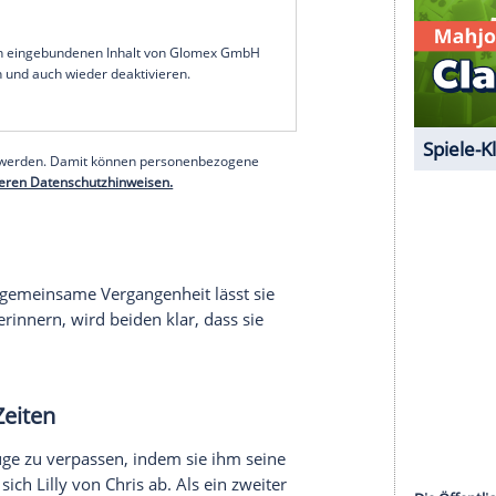
 Pauls Freunde dazukommen, wird
Elli
schwer
 mit ihrem
Liebeskummer
zu kämpfen hat und
 vor, gemeinsam Joleen und Michelle zu
 Nacht
aniel Ärger wegen eines geplatzten Kundentermins
ege Thore ihr vorsätzlich verschwiegen hat, dass
ne Piet
10.000 Euro anbietet, um das
Hausboot
in
 kommt
Piet
auf eine ganz andere Idee.
serer Redaktion eingebundenen Inhalt von Glomex GmbH
nzeigen lassen und auch wieder deaktivieren.