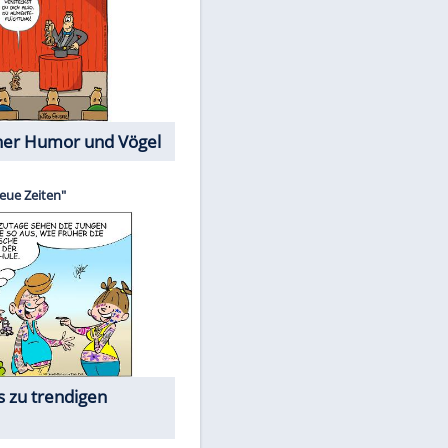
Cartoons mit wahren
Lebensgeschichten
Memo-Spiel