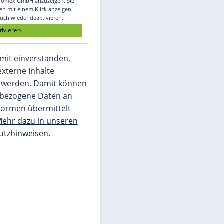
Glomex GmbH
Wir benötigen Ihre Zustimmung, um den
von unserer Redaktion eingebundenen
Inhalt von Glomex GmbH anzuzeigen. Sie
können diesen mit einem Klick anzeigen
lassen und auch wieder deaktivieren.
jetzt aktivieren
Ich bin damit einverstanden,
dass mir externe Inhalte
angezeigt werden. Damit können
personenbezogene Daten an
Drittplattformen übermittelt
werden.
Mehr dazu in unseren
Datenschutzhinweisen.