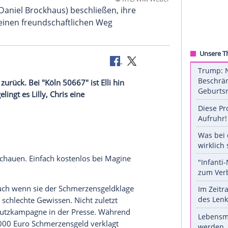
©
RTL/Willi
nd Thomas (Daniel Brockhaus) beschließen, ihre
bemühen, einen freundschaftlichen Weg
ankenhaus zurück. Bei "Köln 50667" ist Elli hin
ei "GZSZ" gelingt es Lilly, Chris eine
en.