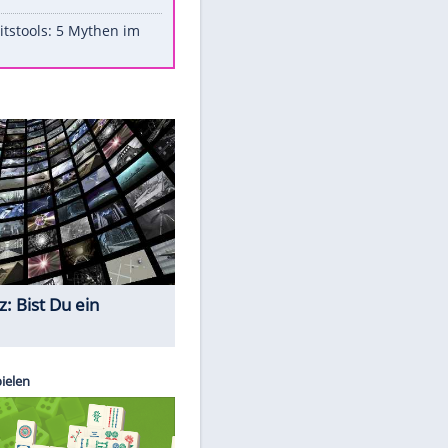
Aufruhr!
Was bei der Vogelfütterung
wirklich sinnvoll ist
"Infanti-No Go": Pressestimmen
zum Verbleib des FIFA-Chefs
Im Zeitraffer: Die Entwicklung
des Lenkrades
Lebensmittel, die nicht schlecht
werden
Sicherheitstools: 5 Mythen im
Check
Quiz