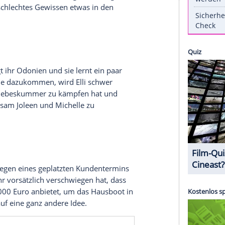
t
online anschauen. Einfach kostenlos bei
Magine
ck. Doch auch wenn sie der Schmerzensgeldklage
mberley
das schlechte
Gewissen
. Nicht zuletzt
retene
Schmutzkampagne
in der
Presse
. Während
 sie auf 30.000 Euro
Schmerzensgeld
verklagt
Kimberleys schlechtes
Gewissen
etwas in den
d weg: Er zeigt ihr Odonien und sie lernt ein paar