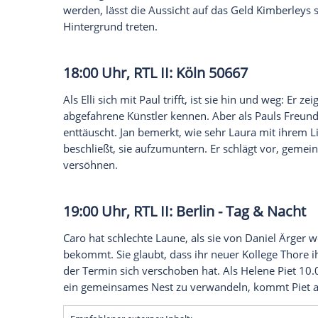
17:30 Uhr, RTL: Unter uns
Ihre Lieblings-Serien können Sie jederzei
TV
anmelden
Kimberley ist aus dem
Krankenhaus
zurü
gegen Henning zugestimmt hat, quält
Ki
durch die von Carmen und Ringo losget
Henning und Ute bestürzt erfahren, dass
werden, lässt die Aussicht auf das Geld 
Hintergrund treten.
18:00 Uhr, RTL II:
Köln
50667
Als
Elli
sich mit Paul trifft, ist sie hin un