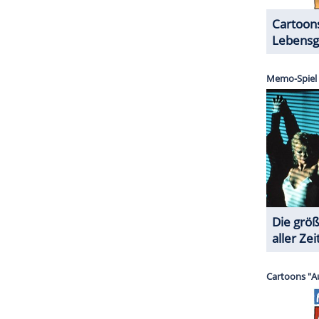
m nicht mehr. Doch was, wenn es diesmal ein
sen? Abonnieren Sie das werktägliche
Update
für
ZURÜCK ZUR STARTS