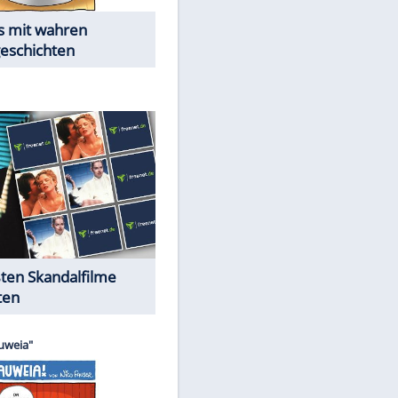
Die Öffentlichkeit schaut zu:
EITE
Peinliche Auftritte auf dem
roten Teppich
Cartoons "Das Wahre Leben"