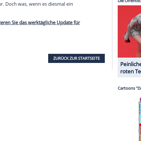
halte angezeigt werden. Damit können personenbezogene
r dazu in unseren Datenschutzhinweisen.
, doch ihre gemeinsame Vergangenheit lässt sie
eschichten erinnern, wird beiden klar, dass sie
en.
hlechte Zeiten
für seine Lüge zu verpassen, indem sie ihm seine
nn wendet sich Lilly von Chris ab. Als ein zweiter