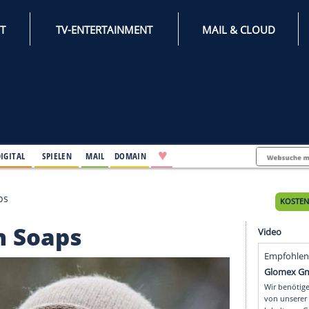
INTERNET
TV-ENTERTAINMENT
♥
IFESTYLE
DIGITAL
SPIELEN
MAIL
DOMAIN
 in den Soaps
in den Soaps