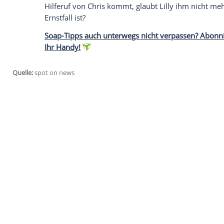
jetzt aktivieren
Ich bin damit einverstanden, dass mir externe In
Daten an Drittplattformen übermittelt werden.
Meh
19:05 Uhr, RTL: Alles was zählt
Thomas will sich von Sonja zurückziehen
nicht los. Als sie sich wehmütig an alte G
immer miteinander verbunden sein werd
19:40 Uhr, RTL: Gute Zeiten, sc
Lilly gelingt es, Chris eine
Retourkutsche
eigene Lächerlichkeit vor Augen führt. Da