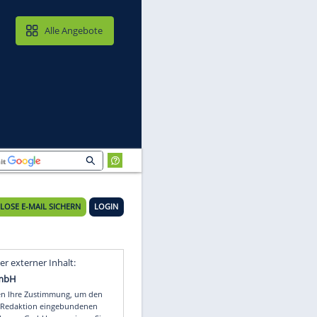
MAIL & CLOUD
Alle Angebote
KOSTENLOSE E-MAIL SICHERN
LOGIN
Video
Empfohlener externer Inhalt: