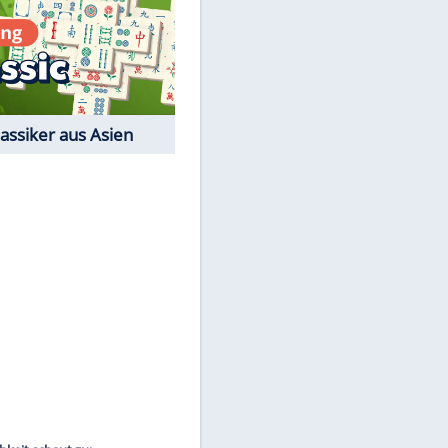
Film-Quiz: Bist Du ein
Cineast?
Kostenlos spielen