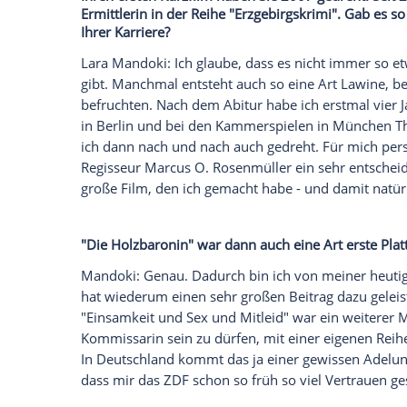
Als kesse Kommissarin
Karina Szabo
flir
"Leberkäsjunkie") in der neuen Ausgabe 
schmachtenden Kollegen. Was die gebürt
Arbeitsplatz
hält, erklärt sie im Intervi
erzählt sie außerdem, welche berufliche
erfolgreichen Musikproduzenten
Leslie 
verrät sie auch ihre allergrößte Angst...
Ihren ersten Kurzfilm haben Sie 2007 gedr
Ermittlerin in der Reihe "
Erzgebirgskrimi
Ihrer Karriere?
Lara Mandoki
: Ich glaube, dass es nich
gibt. Manchmal entsteht auch so eine Art 
befruchten. Nach dem Abitur habe ich er
in
Berlin
und bei den Kammerspielen in