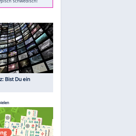
Diese Autos haben uns verlassen
Auftakt-Misere gestoppt: Berlin
gewinnt in Bochum
Mit diesen Tricks wird der Grill
ruckzuck sauber
So nutzt man alte Smartphones
sinnvoll
Das ist typisch schwedisch!
Quiz