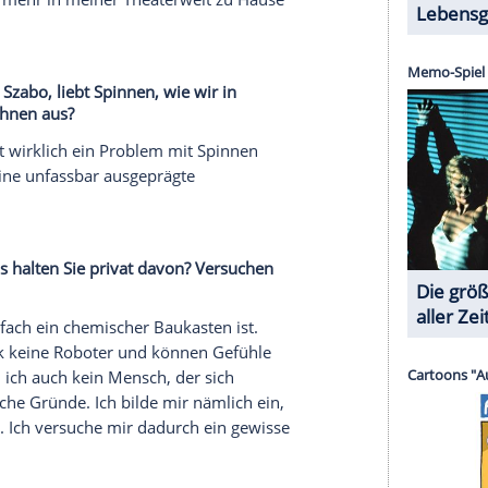
r dazu in unseren Datenschutzhinweisen.
Ihrem Vater stellen können? Was ist in der
ielerei?
mit Journalisten. Er versteht aber auch, wie die
l Film-Scoring gemacht. Jemandem, der gar nichts
an erst einmal erklären, wie die Hierarchien in
icht genau, wie ein Krankenhaus aufgebaut ist.
schon prominente Menschen zu Gast hatten, habe
der dem Umgang mit der Öffentlichkeit.
zu machen?
erunterricht gehabt und beim Schauspielstudium
 auch viel mit Musik, wenn ich meine Figuren