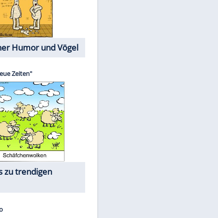
Cartoons mit wahren
Lebensgeschichten
Memo-Spiel
Die größten Skandalfilme