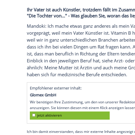
ich dann nach und nach auch gedreht. Fü
Regisseur
Marcus O. Rosenmüller
ein seh
große Film, den ich gemacht habe - und 
"Die Holzbaronin" war dann auch eine Art
Mandoki: Genau. Dadurch bin ich von me
hat wiederum einen sehr großen Beitrag da
"Einsamkeit und
Sex
und Mitleid" war ein
Kommissarin sein zu dürfen, mit einer eig
In
Deutschland
kommt das ja einer gewiss
dass mir das
ZDF
schon so früh so viel V
Ihr Vater ist auch Künstler, trotzdem fäl
"Die Tochter von..." - Was glauben Sie, w