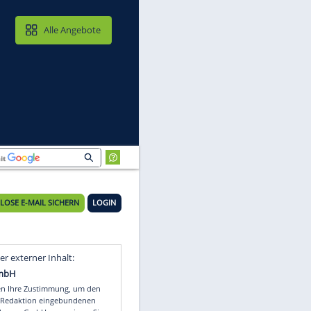
MAIL & CLOUD
Alle Angebote
KOSTENLOSE E-MAIL SICHERN
LOGIN
Video
Empfohlener externer Inhalt: