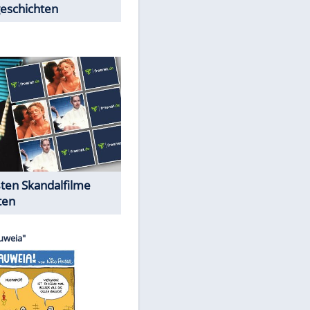
Peinliche Auftritte auf dem
roten Teppich
Cartoons "Das Wahre Leben"