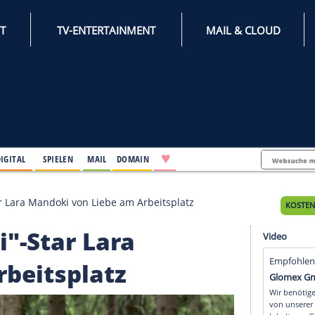
INTERNET
TV-ENTERTAINMENT
♥
IFESTYLE
DIGITAL
SPIELEN
MAIL
DOMAIN
gskrimi"-Star Lara Mandoki von Liebe am Arbeitsplatz
krimi"-Star Lara