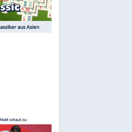
Film-Quiz: Bist Du ein
Cineast?
Kostenlos spielen