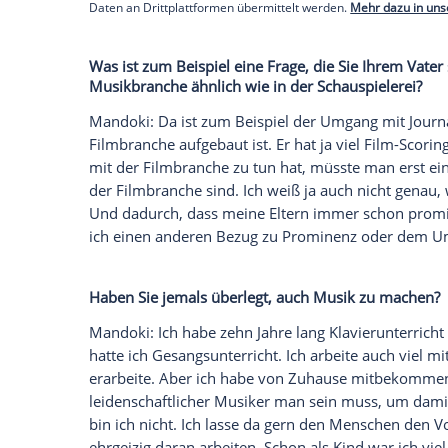
Mandoki: Ich mache etwas ganz anderes al
vorgeprägt, weil mein Vater Künstler ist.
weil wir in ganz unterschiedlichen Branch
dass ich ihn bei vielen Dingen um Rat fra
ist, dass man beruflich in Richtung der E
Einblick in den jeweiligen Beruf hat, sieh
ähnlich: Meine Mutter ist Ärztin und auc
haben sich für medizinische Berufe ents
Empfohlener externer Inhalt:
Glomex GmbH
Wir benötigen Ihre Zustimmung, um den von un
anzuzeigen. Sie können diesen mit einem Klick a
jetzt aktivieren
Ich bin damit einverstanden, dass mir externe In