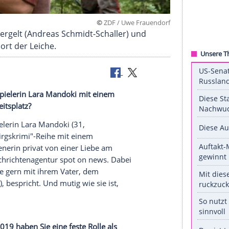
©
ZDF / Uwe Frau
ster Georg Bergelt (Andreas Schmidt-Schaller) und
d am Fundort der Leiche.
irtet Schauspielerin
Lara Mandoki
mit einem
iebe am
Arbeitsplatz
?