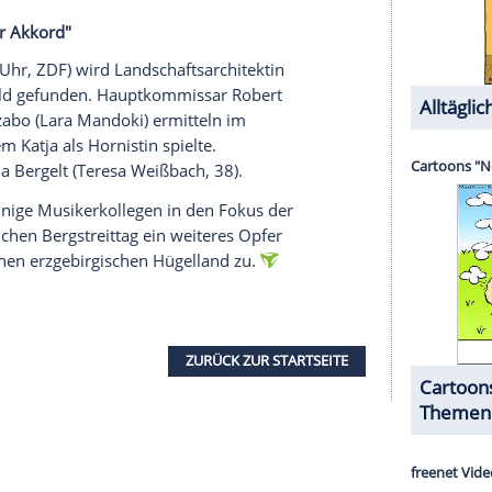
tbekommen, wie talentiert und was für ein
s, um damit sein Leben bestreiten zu können. Das
schen den Vortritt, die begnadete Musiker sind und
 war ich viel mehr in meiner Theaterwelt zu Hause
sarin
Karina Szabo
, liebt Spinnen, wie wir in
privat bei Ihnen aus?
be auch nicht wirklich ein Problem mit Spinnen
 ich aber eine unfassbar ausgeprägte
tsplatz
. Was halten Sie privat davon? Versuchen