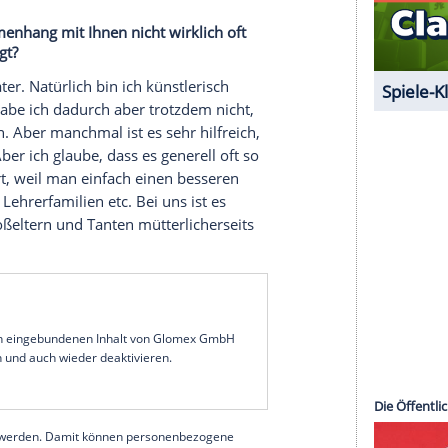
r mich persönlich war "Die Holzbaronin" von
r entscheidendes Projekt. Das war der erste
damit natürlich wahnsinnig prägend.
 erste Plattform, auf der Sie gesehen wurden?
iner heutigen Agentin entdeckt worden und sie
zu geleistet, wo ich jetzt stehe. Der Kinofilm
 weiterer Meilenstein für mich. Und nun
enen Reihe, das ist natürlich unglaublich schön.
en Adelung gleich. Ich bin froh und dankbar,
ertrauen geschenkt hat.
lt im Zusammenhang mit Ihnen nicht wirklich oft
oran das liegt?