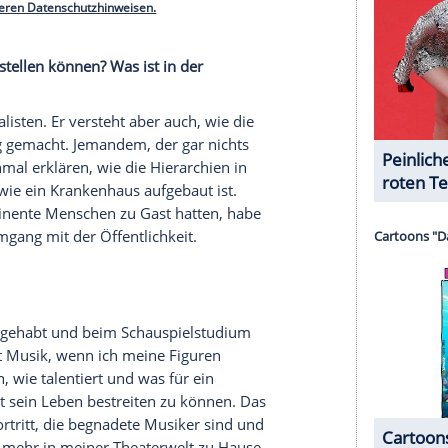
s mein Vater. Natürlich bin ich künstlerisch
 Vitamin B habe ich dadurch aber trotzdem nicht,
en arbeiten. Aber manchmal ist es sehr hilfreich,
gen kann. Aber ich glaube, dass es generell oft so
ltern tendiert, weil man einfach einen besseren
e Arzt- oder Lehrerfamilien etc. Bei uns ist es
h meine Großeltern und Tanten mütterlicherseits
chieden.
serer Redaktion eingebundenen Inhalt von Glomex GmbH
nzeigen lassen und auch wieder deaktivieren.
halte angezeigt werden. Damit können personenbezogene