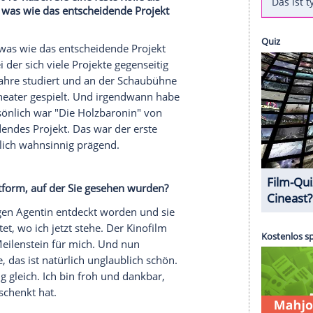
tet Schauspielerin
Lara Mandoki
(31,
der "
Erzgebirgskrimi
"-Reihe mit einem
ige Münchenerin privat von einer Liebe am
ew mit der Nachrichtenagentur spot on news. Dabei
n Themen sie gern mit ihrem Vater, dem
Mandoki
(67), bespricht. Und mutig wie sie ist,
eht. Seit 2019 haben Sie eine feste Rolle als
". Gab es so was wie das entscheidende Projekt
t immer so etwas wie das entscheidende Projekt
Lawine, bei der sich viele Projekte gegenseitig
stmal vier Jahre studiert und an der Schaubühne
München
Theater gespielt. Und irgendwann habe