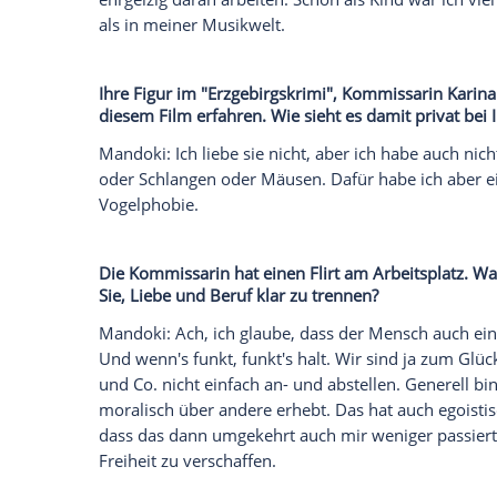
Daten an Drittplattformen übermittelt werden.
Meh
Was ist zum Beispiel eine Frage, die Sie 
Musikbranche ähnlich wie in der Schausp
Mandoki: Da ist zum Beispiel der Umgang 
Filmbranche aufgebaut ist. Er hat ja vie
mit der Filmbranche zu tun hat, müsste m
der Filmbranche sind. Ich weiß ja auch n
Und dadurch, dass meine Eltern immer 
ich einen anderen Bezug zu Prominenz o
Haben Sie jemals überlegt, auch Musik 
Mandoki: Ich habe zehn Jahre lang Klavi
hatte ich Gesangsunterricht. Ich arbeite