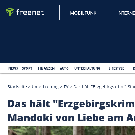
MOBILFUNK
NEWS
SPORT
FINANZEN
AUTO
UNTERHALTUNG
L
Startseite
>
Unterhaltung
>
TV
>
Das hält "Erzgebir
Das hält "Erzgebirgs