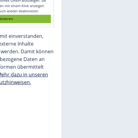
Glomex GmbH
Wir benötigen Ihre Zustimmung, um den
von unserer Redaktion eingebundenen
Inhalt von Glomex GmbH anzuzeigen. Sie
können diesen mit einem Klick anzeigen
lassen und auch wieder deaktivieren.
jetzt aktivieren
Ich bin damit einverstanden,
dass mir externe Inhalte
angezeigt werden. Damit können
personenbezogene Daten an
Drittplattformen übermittelt
werden.
Mehr dazu in unseren
Datenschutzhinweisen.