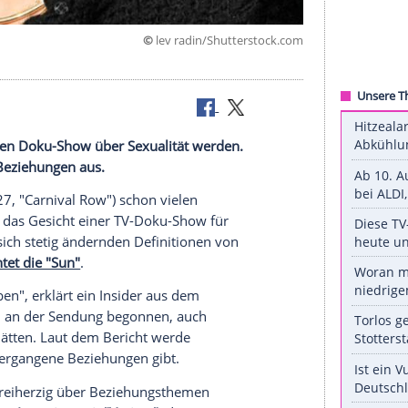
©
lev radin/Shuttersto
 York
ht einer neuen Doku-Show über
Sexualität
werden.
s aus ihren Beziehungen aus.
elevingne
(27, "Carnival Row") schon vielen