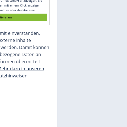
Glomex GmbH
Wir benötigen Ihre Zustimmung, um den
von unserer Redaktion eingebundenen
Inhalt von Glomex GmbH anzuzeigen. Sie
können diesen mit einem Klick anzeigen
lassen und auch wieder deaktivieren.
jetzt aktivieren
Ich bin damit einverstanden,
dass mir externe Inhalte
angezeigt werden. Damit können
personenbezogene Daten an
Drittplattformen übermittelt
werden.
Mehr dazu in unseren
Datenschutzhinweisen.