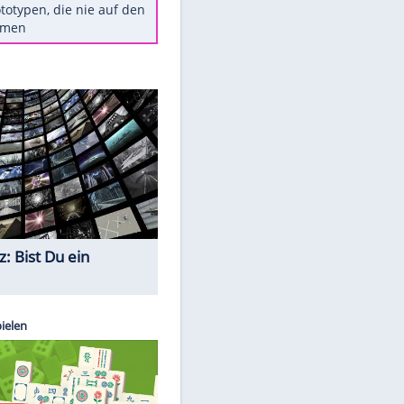
Diese TV-Legenden sind bis
heute unvergessen
Woran man Menschen mit
niedrigem EQ erkennt
Torlos gegen Kaiserslautern:
Stotterstart von Wolfsburg
Ist ein Vulkanausbruch in
Deutschland möglich?
5 VW-Prototypen, die nie auf den
Markt kamen
Quiz