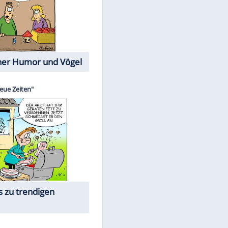
Cartoons mit wahren
Lebensgeschichten
Memo-Spiel