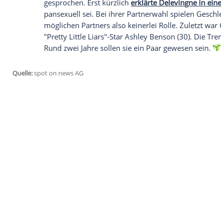
Menschen den Kopf verdreht. Nun soll si
die britische "
BBC
" werden, in der sich a
Sexualität
und Geschlechtern drehen soll
"Es ist ein echter Coup, dass sie
Cara
beko
Fernsehgeschäft. Man habe bereits mit 
wenn diese sich wegen der Corona-Krise 
erwartet, dass
Delevingne
auch intime Ei
Das Model hat in der Vergangenheit sch
gesprochen. Erst kürzlich
erklärte Delevi
pansexuell sei. Bei ihrer Partnerwahl spi
möglichen Partners also keinerlei Rolle. 
"Pretty Little Liars"-Star
Ashley Benson
(3
Rund zwei Jahre sollen sie ein Paar gewe