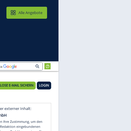
MAIL & CLOUD
Alle Angebote
s
KOSTENLOSE E-MAIL SICHERN
LOGIN
Video
Empfohlener externer Inhalt: