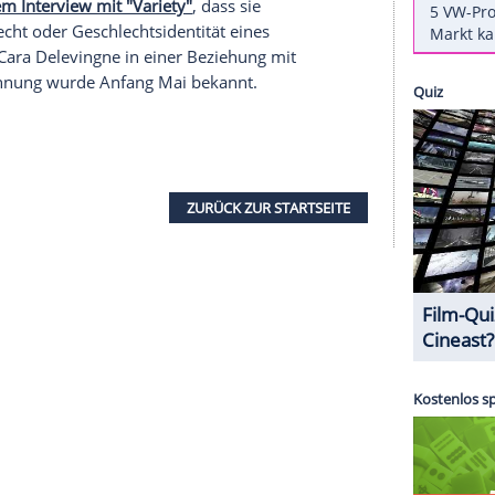
e angeblich das Gesicht einer TV-Doku-Show für
lles um die sich stetig ändernden Definitionen von
.
Das berichtet die "Sun"
.
mmen haben", erklärt ein Insider aus dem
den Arbeiten an der Sendung begonnen, auch
verzögert hätten. Laut dem Bericht werde
nblicke in vergangene Beziehungen gibt.
on oftmals freiherzig über Beziehungsthemen
ngne in einem Interview mit "Variety"
, dass sie
elen Geschlecht oder Geschlechtsidentität eines
Zuletzt war
Cara Delevingne
in einer Beziehung mit
0). Die Trennung wurde Anfang Mai bekannt.
sen sein.