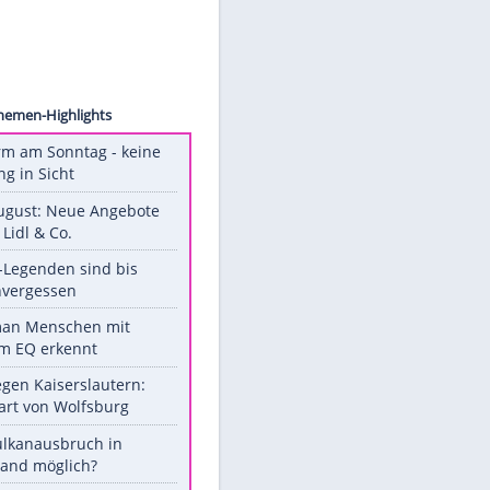
ck.com
Unsere Themen-Highlights
Hitzealarm am Sonntag - keine
Abkühlung in Sicht
Ab 10. August: Neue Angebote
bei ALDI, Lidl & Co.