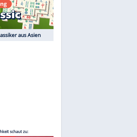
EITE
Film-Quiz: Bist Du ein
Cineast?
Kostenlos spielen