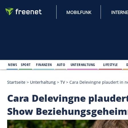
MOBILFUNK
NEWS
SPORT
FINANZEN
AUTO
UNTERHALTUNG
L
Startseite
>
Unterhaltung
>
TV
>
Cara Delevingne p
Cara Delevingne pla