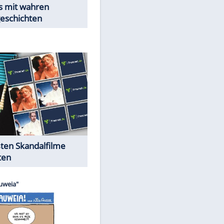
Peinliche Auftritte auf dem
roten Teppich
Cartoons "Das Wahre Leben"