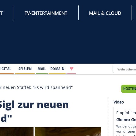
INTERNET
TV-ENTERTAINMENT
♥
IFESTYLE
DIGITAL
SPIELEN
MAIL
DOMAIN
Hans Sigl zur neuen Staffel: "Es wird spannend"
ans Sigl zur neuen