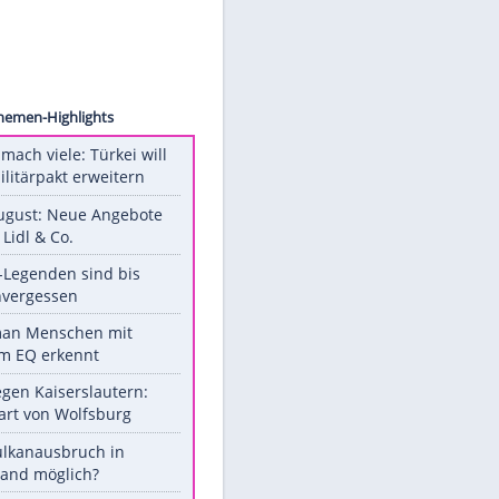
a Hauri
ja
Unsere Themen-Highlights
Aus drei mach viele: Türkei will
neuen Militärpakt erweitern
Ab 10. August: Neue Angebote
bei ALDI, Lidl & Co.