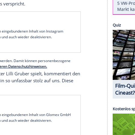
.
Januar
startet die 18. Staffel der beliebten
Die acht neuen Folgen werden donnerstags um
e vorher gibt es sie jeweils in der Mediathek zu
s verspricht auch Hauptdarsteller
Hans Sigl
(55)
. Es wird knifflig, es wird spannend, es wird
ffelstart
. Dazu zeigt der vielbeschäftige
len
Trailer
des Senders, der ebenfalls viel Drama
den Kaisers verspricht.
erer Redaktion eingebundenen Inhalt von Instagram
nzeigen lassen und auch wieder deaktivieren.