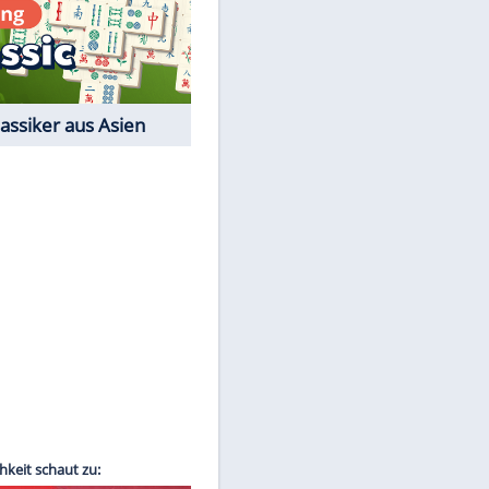
Film-Quiz: Bist Du ein
Cineast?
Kostenlos spielen