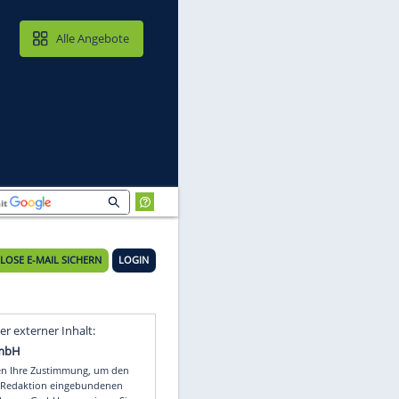
MAIL & CLOUD
Alle Angebote
KOSTENLOSE E-MAIL SICHERN
LOGIN
Video
Empfohlener externer Inhalt: