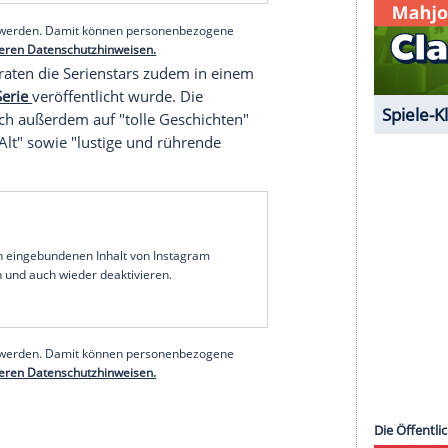
halte angezeigt werden. Damit können personenbezogene
r dazu in unseren Datenschutzhinweisen.
rubers Tochter
Lilli Gruber
spielt, kommentiert den
fgeregt: "Bin so unfassbar stolz auf uns. Diese
serer Redaktion eingebundenen Inhalt von Glomex GmbH
nzeigen lassen und auch wieder deaktivieren.
halte angezeigt werden. Damit können personenbezogene
r dazu in unseren Datenschutzhinweisen.