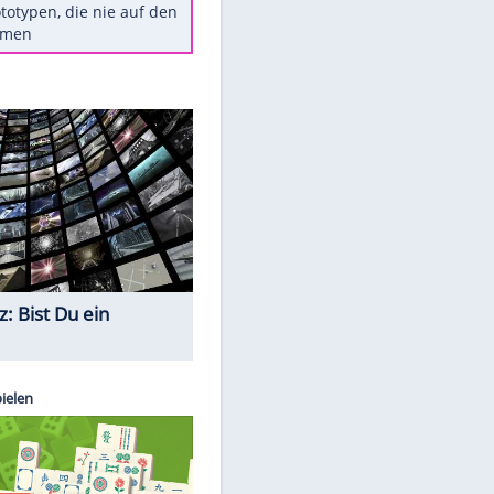
Diese TV-Legenden sind bis
heute unvergessen
Woran man Menschen mit
niedrigem EQ erkennt
Torlos gegen Kaiserslautern:
Stotterstart von Wolfsburg
Ist ein Vulkanausbruch in
Deutschland möglich?
5 VW-Prototypen, die nie auf den
Markt kamen
Quiz