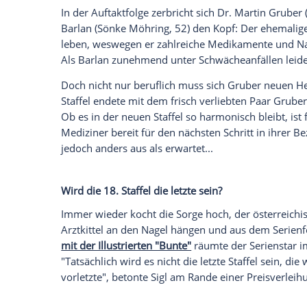
Worauf sich die Fans sonst noch freuen 
gemeinsamen Clip, der
auf der Instagram
Zuschauerinnen und Zuschauer können s
freuen, "bestes Familienentertainment fü
Szenen".
Empfohlener externer Inhalt:
Instagram
Wir benötigen Ihre Zustimmung, um den von uns
anzuzeigen. Sie können diesen mit einem Klick a
jetzt aktivieren
Ich bin damit einverstanden, dass mir externe In
Daten an Drittplattformen übermittelt werden.
Meh
Private Herausforderungen für den "Ber