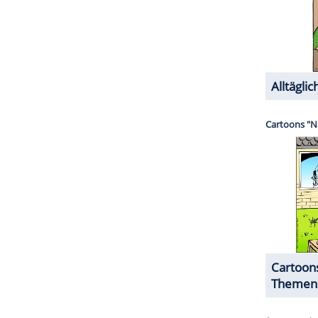
el sein, die wir drehen und auch nicht die
reisverleihung
.
ZURÜCK ZUR STARTS