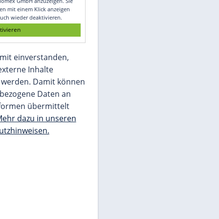
Glomex GmbH
Wir benötigen Ihre Zustimmung, um den
von unserer Redaktion eingebundenen
Inhalt von Glomex GmbH anzuzeigen. Sie
können diesen mit einem Klick anzeigen
lassen und auch wieder deaktivieren.
jetzt aktivieren
Ich bin damit einverstanden,
dass mir externe Inhalte
angezeigt werden. Damit können
personenbezogene Daten an
Drittplattformen übermittelt
werden.
Mehr dazu in unseren
Datenschutzhinweisen.