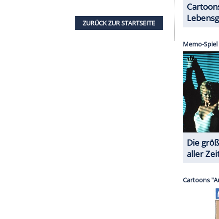
tin Gruber
(Sigl) wegen seines Patienten Hendrik
er ehemalige Anwalt möchte möglichst lange
ente
und
Nahrungsergänzungsmittel
einnimmt.
fällen
leidet, will der Bergdoktor ihm helfen.
er neuen Herausforderungen stellen. Die 17.
Paar Gruber und Karin Bachmeier (Hilde Dalik, 46).
bleibt, ist fraglich. Dem
Trailer
zufolge ist der
 in ihrer Beziehung, Bachmeiers Reaktion fällt
österreichische
Schauspieler
Hans Sigl
könnte den
 dem
Serienformat
aussteigen.
In einem
Interview
erienstar im November mit den
Gerüchten
auf.