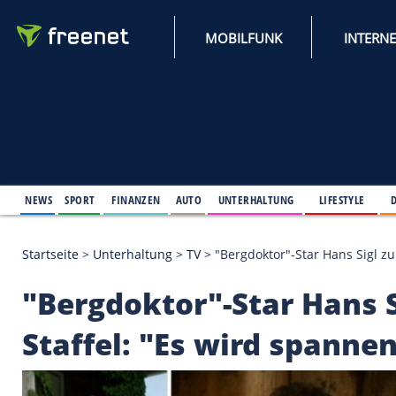
MOBILFUNK
NEWS
SPORT
FINANZEN
AUTO
UNTERHALTUNG
L
Startseite
>
Unterhaltung
>
TV
>
"Bergdoktor"-Star 
"Bergdoktor"-Star H