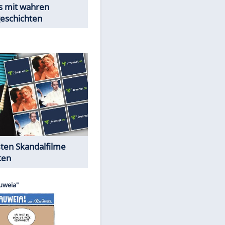
Peinliche Auftritte auf dem
roten Teppich
Cartoons "Das Wahre Leben"