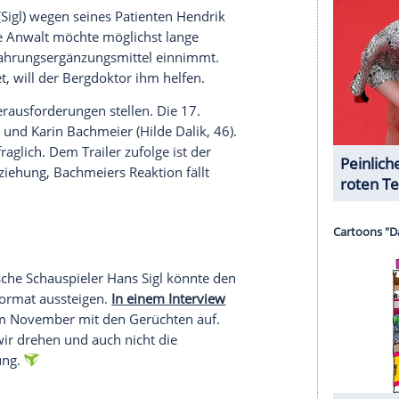
können, verraten die Serienstars zudem in einem
-Seite der Serie
veröffentlicht wurde. Die
ich demnach außerdem auf "tolle Geschichten"
r Jung und Alt" sowie "lustige und rührende
erer Redaktion eingebundenen Inhalt von Instagram
nzeigen lassen und auch wieder deaktivieren.
halte angezeigt werden. Damit können personenbezogene
r dazu in unseren Datenschutzhinweisen.
gdoktor"