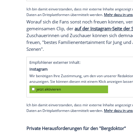
jetzt aktivieren
Ich bin damit einverstanden, dass mir externe In
Daten an Drittplattformen übermittelt werden.
Meh
Schauspielerin
Ronja Forcher
(28), die G
Trailer
auf ihrem Account
nicht minder au
acht Filme haben es in sich!"
Empfohlener externer Inhalt:
Glomex GmbH
Wir benötigen Ihre Zustimmung, um den von un
anzuzeigen. Sie können diesen mit einem Klick a
jetzt aktivieren
Ich bin damit einverstanden, dass mir externe In
Daten an Drittplattformen übermittelt werden.
Meh