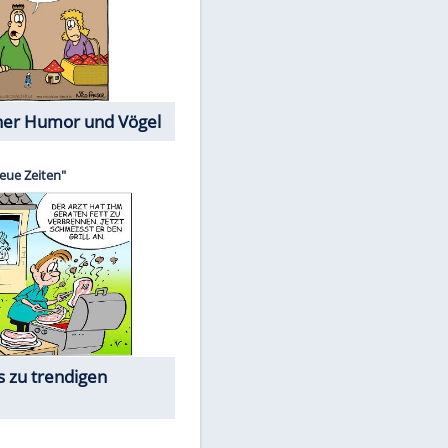
Cartoons mit wahren
Lebensgeschichten
EITE
Memo-Spiel