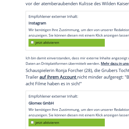
emotional wie noch nie."
Das Warten hat ein Ende, am heutigen 2
Arztserie
"Der Bergdoktor" (seit 2008). 
20:15 Uhr im ZDF ausgestrahlt. Eine Woch
sehen.
Die neuen
Episoden
haben es in sich. Da
auf Instagram
: "Gut festhalten Ihr
Lieben
emotional wie noch nie", sagt er zum
Sta
Schauspieler
und Moderator den offiziel
vor der atemberaubenden Kulisse des Wil
Empfohlener externer Inhalt:
Instagram
Wir benötigen Ihre Zustimmung, um den von uns
anzuzeigen. Sie können diesen mit einem Klick a