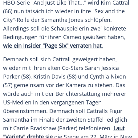
HBO-Serie "And Just Like That..." wird
Kim
Cattrall
(66) nun tatsächlich wieder in ihre "Sex and the
City"-Rolle der
Samantha Jones
schlüpfen.
Allerdings soll die
Schauspielerin
zwei konkrete
Bedingungen für ihren Cameo geäußert haben,
wie ein Insider "Page Six" verraten hat.
Demnach soll sich Cattrall geweigert haben,
wieder mit ihren alten Co-Stars
Sarah Jessica
Parker
(58),
Kristin Davis
(58) und
Cynthia Nixon
(57) gemeinsam vor der
Kamera
zu stehen. Das
würde auch mit der
Berichterstattung
mehrerer
US-Medien in den vergangenen Tagen
übereinstimmen. Demnach soll Cattralls Figur
Samantha im Finale der zweiten Staffel lediglich
mit
Carrie Bradshaw
(Parker) telefonieren.
Laut
"Variety" drehte sie
die Szene am 22.
März
in
New