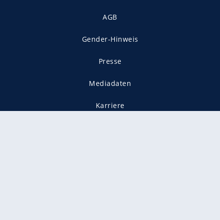
AGB
Gender-Hinweis
Presse
Mediadaten
Karriere
Vertragskündigung
Vertrag widerrufen
gekennzeichnet mit
freenet ist Mitglied im JUSPROG e.V.