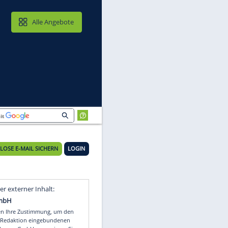
MAIL & CLOUD
Alle Angebote
KOSTENLOSE E-MAIL SICHERN
LOGIN
Video
Empfohlener externer Inhalt: