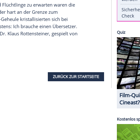
n Saison!
Moritz Eisner
(
Harald Krassnitzer
) und
er) muffelten und grantelten sich gewohnt
ermark
. Manch einer mag kritisieren, dass das
inter zuviel Albernheit und schrägen Sprüchen in
in wenig Lockerheit auf diesem schwierigen
spricht einem Marktanteil von 26,4% - konnte "
ganz klar den Tagessieg für sich beanspruchen.
sahen nicht einmal halb so viele Zuschauer.
gration und
Flüchtlinge
zu erwarten waren die
er mal wieder hart an der Grenze zum
aren AfD-Geheule kristallisierten sich bei
t
heraus. Erstens: Ich brauche einen Übersetzer.
nschutz (Dr. Klaus Rottensteiner, gespielt von
!