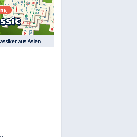
EITE
Film-Quiz: Bist Du ein
Cineast?
Kostenlos spielen