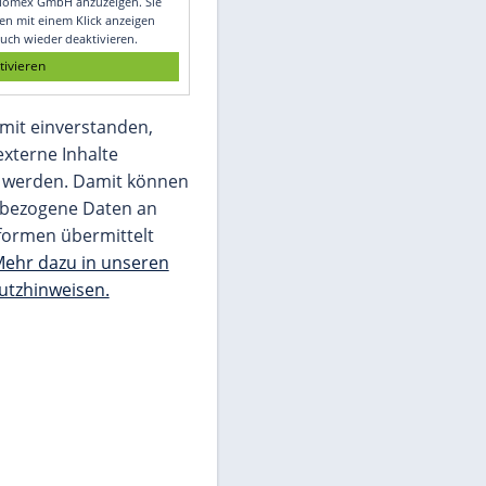
Glomex GmbH
Wir benötigen Ihre Zustimmung, um den
von unserer Redaktion eingebundenen
Inhalt von Glomex GmbH anzuzeigen. Sie
können diesen mit einem Klick anzeigen
lassen und auch wieder deaktivieren.
jetzt aktivieren
Ich bin damit einverstanden,
dass mir externe Inhalte
angezeigt werden. Damit können
personenbezogene Daten an
Drittplattformen übermittelt
werden.
Mehr dazu in unseren
Datenschutzhinweisen.