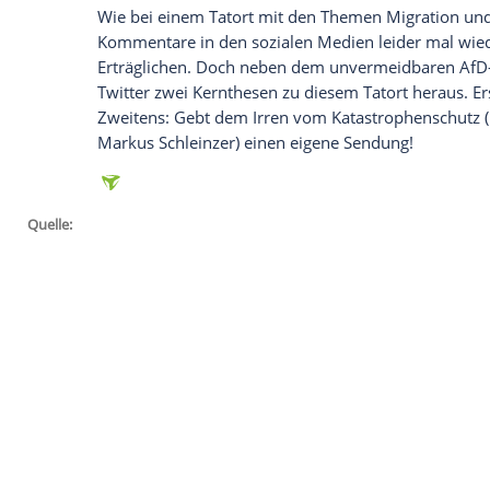
Das war er also, der erste
Tatort
der neue
seine Kollegin
Bibi Fellner
(
Adele
Neuhaus
gekonnt durch die tiefe Provinz der
Stei
zugrundeliegende Thema "
Flüchtlinge
" h
den Hintergrund gedrängt wurde, doch e
Gebiet tut allen gut.
Mit 8,26 Millionen Zuschauern – das ent
Virus
" aus
Wien
bei den Einschaltquoten 
Die ZDF-Schmonze "Jella jagt das Glück" 
Wie bei einem
Tatort
mit den Themen Mi
Kommentare in den sozialen Medien leid
Erträglichen. Doch neben dem unvermeidb
Twitter zwei Kernthesen zu diesem
Tator
Zweitens: Gebt dem Irren vom Katastrophe
Markus Schleinzer) einen eigene Sendung