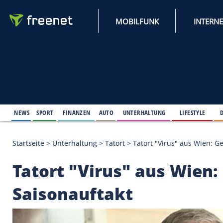
MOBILFUNK
NEWS
SPORT
FINANZEN
AUTO
UNTERHALTUNG
L
Startseite
>
Unterhaltung
>
Tatort
>
Tatort "Virus" 
Tatort "Virus" aus 