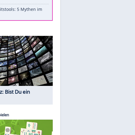
Aufruhr!
Was bei der Vogelfütterung
wirklich sinnvoll ist
"Infanti-No Go": Pressestimmen
zum Verbleib des FIFA-Chefs
Im Zeitraffer: Die Entwicklung
des Lenkrades
Lebensmittel, die nicht schlecht
werden
Sicherheitstools: 5 Mythen im
Check
Quiz