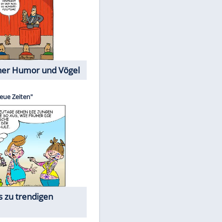
Cartoons mit wahren
Lebensgeschichten
Memo-Spiel