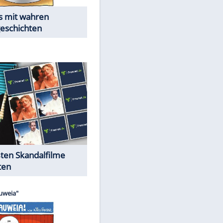
Die Öffentlichkeit schaut zu:
Peinliche Auftritte auf dem
roten Teppich
Cartoons "Das Wahre Leben"