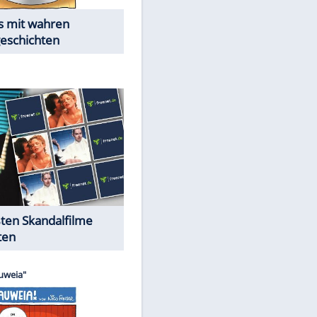
Die Öffentlichkeit schaut zu:
EITE
Peinliche Auftritte auf dem
roten Teppich
Cartoons "Das Wahre Leben"