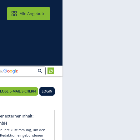
MAIL & CLOUD
Alle Angebote
KOSTENLOSE E-MAIL SICHERN
LOGIN
t
Video
Empfohlener externer Inhalt: