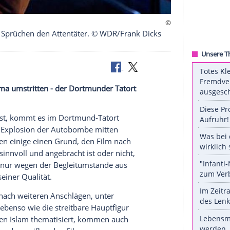
 mit seinen Sprüchen den Attentäter. © WDR/Frank Di
ritten, Thema umstritten - der Dortmunder Tatort