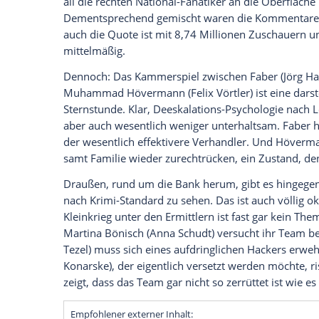
Was für ein Finale! Als eigentlich schon 
"Sturm" noch einmal zu einem heftigen K
unter den versammelten Ermittlern und 
dem Anschlag in
Berlin
zu verschieben. O
darüber kann man streiten. Doch "Sturm"
der Tatort-Masse heraus, sondern vor al
Dass nicht nur die Entscheidung, diesen
anderem in
Dortmund
selber, zu zeigen,
Faber. Und wie immer, wenn der
Tatort
i
all die rechten National-Fanatiker an die
Dementsprechend gemischt waren die 
auch die Quote ist mit 8,74 Millionen Zu
mittelmäßig.
Dennoch: Das Kammerspiel zwischen Fab
Muhammad Hövermann
(Felix Vörtler) 