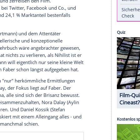
alles vorbei ist, kommt es im Dortmund-Tatort
nall. In der Explosion der Autobombe mitten
Zeugen sahen einige einen Grund, den Film nach
b das nun sinnvoll und angebracht ist oder nicht,
 ragt nicht nur wegen der Begleitumstände aus
lem wegen seiner Qualität.
Tatort
kurz nach weiteren Anschlägen, unter
 polarisiert ebenso wie die streitbare Hauptfigur
rgendwie den Islam thematisiert, kommen auch
 Oberfläche und zerreißen den Film.
Kommentare bei
Twitter
,
Facebook
und Co., und
schauern und 24,1 % Marktanteil bestenfalls
er (
Jörg Hartmann
) und dem Attentäter
ist eine darstellerische und konzeptionelle