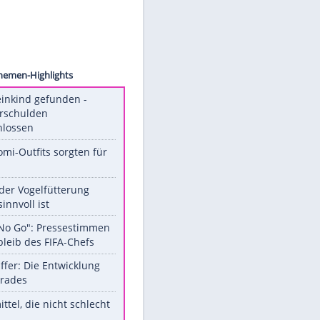
©
cks
Unsere Themen-Highlights
Totes Kleinkind gefunden -
Fremdverschulden
ausgeschlossen
Diese Promi-Outfits sorgten für