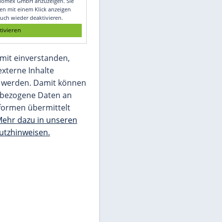
Glomex GmbH
Wir benötigen Ihre Zustimmung, um den
von unserer Redaktion eingebundenen
Inhalt von Glomex GmbH anzuzeigen. Sie
können diesen mit einem Klick anzeigen
lassen und auch wieder deaktivieren.
jetzt aktivieren
Ich bin damit einverstanden,
dass mir externe Inhalte
angezeigt werden. Damit können
personenbezogene Daten an
Drittplattformen übermittelt
werden.
Mehr dazu in unseren
Datenschutzhinweisen.