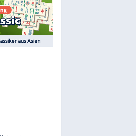
Film-Quiz: Bist Du ein
Cineast?
Kostenlos spielen