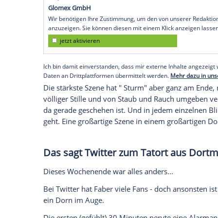
Sternstunde. Klar, Deeskalations-Psych
aber auch wesentlich weniger unterhaltsam.
der wesentlich effektivere Verhandler. 
samt Familie wieder zurechtrücken, ein 
Draußen, rund um die Bank herum, gibt 
nach Krimi-Standard zu sehen. Das ist auc
Kleinkrieg unter den Ermittlern ist fast g
Martina Bönisch
(
Anna Schudt
) versuch
Tezel) muss sich eines aufdringlichen Ha
Konarske), der eigentlich versetzt werden
zeigt, dass das Team gar nicht so zerrütt
Empfohlener externer Inhalt:
Glomex GmbH
Wir benötigen Ihre Zustimmung, um den von un
anzuzeigen. Sie können diesen mit einem Klick a