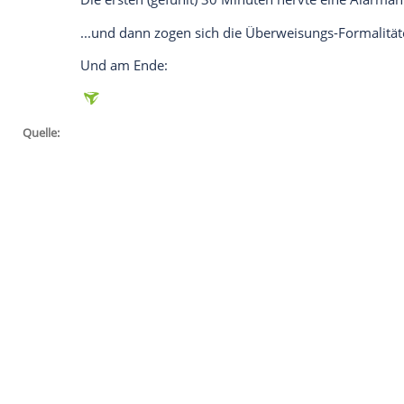
jetzt aktivieren
Ich bin damit einverstanden, dass mir externe In
Daten an Drittplattformen übermittelt werden.
Meh
Die stärkste Szene hat " Sturm" aber gan
völliger Stille und von Staub und Rauch
da gerade geschehen ist. Und in jedem ei
geht. Eine großartige Szene in einem gr
Das sagt
Twitter
zum
Tatort
a
Dieses Wochenende war alles anders...
Bei
Twitter
hat Faber viele Fans - doch 
ein Dorn im Auge.