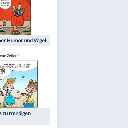
Cartoons mit wahren
Lebensgeschichten
Memo-Spiel