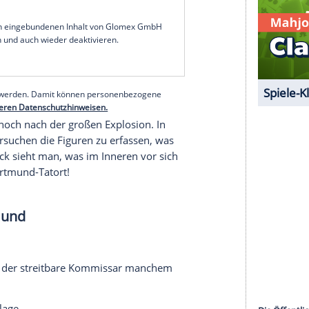
ologie nach Lehrbuch wäre angebrachter gewesen,
 Faber hat nichts zu verlieren, als Nihilist ist er
Und
Hövermann
will eigentlich nur seine kleine Welt
Zustand, den Faber schon längst aufgegeben hat.
es hingegen "nur" herkömmliche Ermittlungen
h völlig okay, der Fokus liegt auf Faber. Der
ar kein Thema, alle sind sich der Brisanz bewusst.
t ihr Team beisammenzuhalten,
Nora Dalay
(Aylin
ckers erwehren. Und Daniel Kossik (Stefan
 möchte, riskiert mit einem Alleingang alles - und
et ist wie es manchmal schien.
serer Redaktion eingebundenen Inhalt von Glomex GmbH
nzeigen lassen und auch wieder deaktivieren.