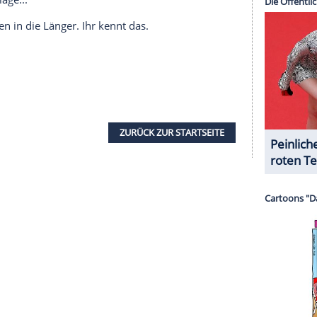
halte angezeigt werden. Damit können personenbezogene
r dazu in unseren Datenschutzhinweisen.
z am Ende, noch nach der großen Explosion. In
 umgeben versuchen die Figuren zu erfassen, was
nzelnen Blick sieht man, was im Inneren vor sich
oßartigen Dortmund-Tatort!
us
Dortmund
ansonsten ist der streitbare Kommissar manchem