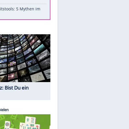
Aufruhr!
Was bei der Vogelfütterung
wirklich sinnvoll ist
"Infanti-No Go": Pressestimmen
zum Verbleib des FIFA-Chefs
Im Zeitraffer: Die Entwicklung
des Lenkrades
Lebensmittel, die nicht schlecht
werden
Sicherheitstools: 5 Mythen im
Check
Quiz