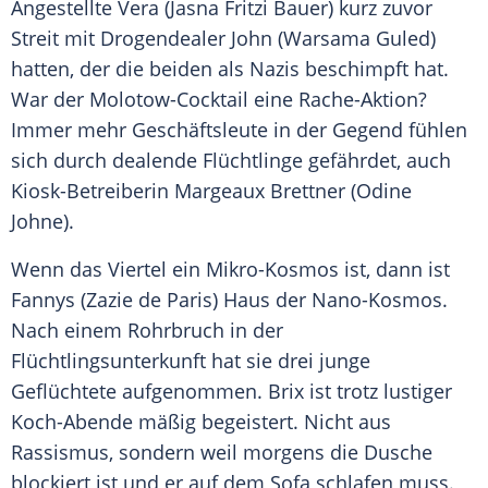
Angestellte Vera (
Jasna Fritzi Bauer
) kurz zuvor
Streit mit Drogendealer
John
(Warsama Guled)
hatten, der die beiden als Nazis beschimpft hat.
War der Molotow-Cocktail eine Rache-Aktion?
Immer mehr Geschäftsleute in der Gegend fühlen
sich durch dealende
Flüchtlinge
gefährdet, auch
Kiosk-Betreiberin
Margeaux Brettner
(
Odine
Johne
).
Wenn das Viertel ein Mikro-Kosmos ist, dann ist
Fannys (
Zazie de Paris
) Haus der Nano-Kosmos.
Nach einem Rohrbruch in der
Flüchtlingsunterkunft hat sie drei junge
Geflüchtete aufgenommen.
Brix
ist trotz lustiger
Koch-Abende mäßig begeistert. Nicht aus
Rassismus, sondern weil morgens die Dusche
blockiert ist und er auf dem Sofa schlafen muss.