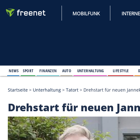
MOBILFUNK
NEWS
SPORT
FINANZEN
AUTO
UNTERHALTUNG
L
Startseite
>
Unterhaltung
>
Tatort
>
Drehstart für n
Drehstart für neuen