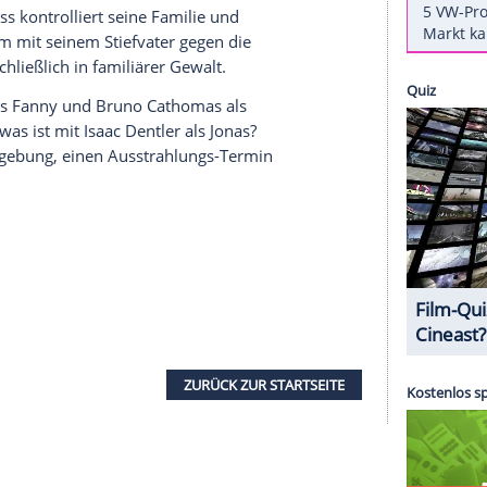
th
, Das Drehbuch schrieb
Volker Einrauch
. Unter
ann
,
Juri Winkler
,
Stefan Konarske
und
Marek
zentrum wird die Leiche des kleinen Malte
Brunner unter Verdacht, der sich regelmäßig mit
indesmissbrauch
?
l Brix
(
Wolfram Koch
) finden jedoch auch den
m Voss
ist für seinen harten Führungsstil bekannt
s Sportfunktionär. Auch Stiefsohn Felix steht
e Mutter.
Voss
kontrolliert seine Familie und
ich gemeinsam mit seinem Stiefvater gegen die
münden schließlich in familiärer Gewalt.
de Paris als Fanny und Bruno Cathomas als
ei. Aber was ist mit Isaac Dentler als Jonas?
urt
und Umgebung, einen Ausstrahlungs-Termin