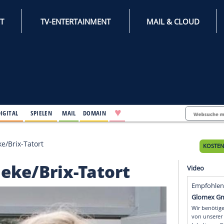
INTERNET
TV-ENTERTAINMENT
♥
IFESTYLE
DIGITAL
SPIELEN
MAIL
DOMAIN
euen Janneke/Brix-Tatort
 Janneke/Brix-Tatort