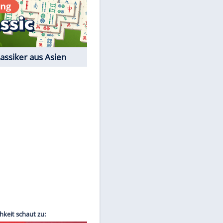
Film-Quiz: Bist Du ein
Cineast?
EITE
Kostenlos spielen