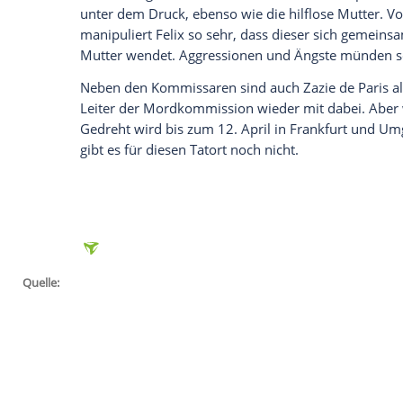
gedreht. Regie führt
Hermine Huntgebur
anderem stehen
Golo Euler
,
Lina Beckm
Harloff
vor der
Kamera
.
Die Geschichte: In einem Sport-Leistungs
entdeckt. Sofort gerät Hausmeister Sven 
Malte getroffen hat. Ein klarer Fall von
K
Anna Janneke (
Margarita Broich
) und
Pau
Leiter des Zentrums merkwürdig.
Joachi
und liebäugelt mit einem hohen Posten al
unter dem Druck, ebenso wie die hilflos
manipuliert Felix so sehr, dass dieser s
Mutter wendet. Aggressionen und Ängste 
Neben den Kommissaren sind auch Zazie 
Leiter der Mordkommission wieder mit dab
Gedreht wird bis zum 12. April in
Frankf