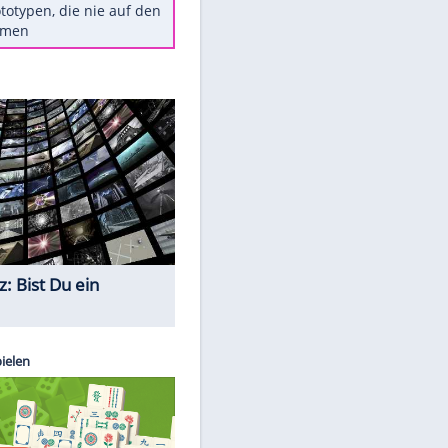
Diese TV-Legenden sind bis
heute unvergessen
Woran man Menschen mit
niedrigem EQ erkennt
Torlos gegen Kaiserslautern:
Stotterstart von Wolfsburg
Ist ein Vulkanausbruch in
Deutschland möglich?
5 VW-Prototypen, die nie auf den
Markt kamen
Quiz