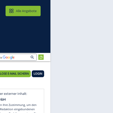
MAIL & CLOUD
Alle Angebote
KOSTENLOSE E-MAIL SICHERN
LOGIN
Video
Empfohlener externer Inhalt: