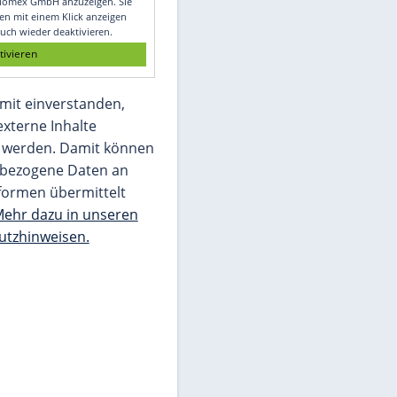
Glomex GmbH
Wir benötigen Ihre Zustimmung, um den
von unserer Redaktion eingebundenen
Inhalt von Glomex GmbH anzuzeigen. Sie
können diesen mit einem Klick anzeigen
lassen und auch wieder deaktivieren.
jetzt aktivieren
Ich bin damit einverstanden,
dass mir externe Inhalte
angezeigt werden. Damit können
personenbezogene Daten an
Drittplattformen übermittelt
werden.
Mehr dazu in unseren
Datenschutzhinweisen.