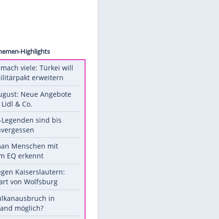
©
"
Unsere Themen-Highlights
Aus drei mach viele: Türkei will
neuen Militärpakt erweitern
Ab 10. August: Neue Angebote
bei ALDI, Lidl & Co.