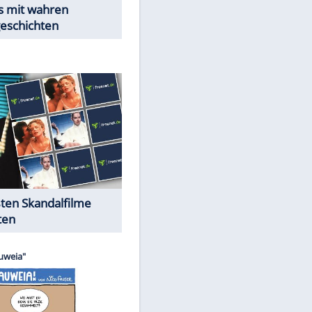
Peinliche Auftritte auf dem
roten Teppich
Cartoons "Das Wahre Leben"