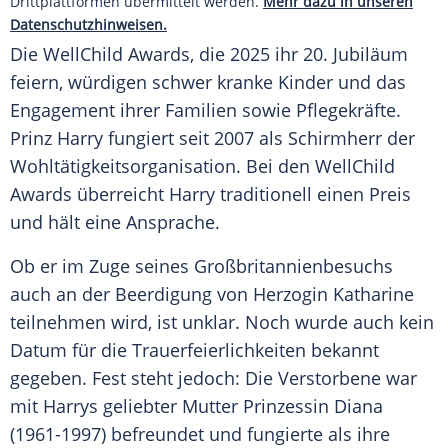
Drittplattformen übermittelt werden.
Mehr dazu in unseren
Datenschutzhinweisen.
Die WellChild
Awards
, die 2025 ihr 20. Jubiläum
feiern, würdigen schwer kranke Kinder und das
Engagement ihrer Familien sowie
Pflegekräfte
.
Prinz Harry fungiert seit 2007 als Schirmherr der
Wohltätigkeitsorganisation
. Bei den WellChild
Awards
überreicht Harry traditionell einen Preis
und hält eine
Ansprache
.
Ob er im
Zuge
seines Großbritannienbesuchs
auch an der
Beerdigung
von Herzogin Katharine
teilnehmen wird, ist unklar. Noch wurde auch kein
Datum
für die Trauerfeierlichkeiten bekannt
gegeben. Fest steht jedoch: Die Verstorbene war
mit Harrys geliebter Mutter Prinzessin Diana
(1961-1997) befreundet und fungierte als ihre