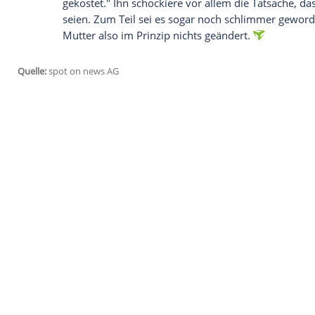
Instagram
Wir benötigen Ihre Zustimmung, um den von
Instagram anzuzeigen. Sie können diesen mi
deaktivieren.
jetzt aktivieren
Ich bin damit einverstanden, dass mir extern
personenbezogene Daten an Drittplattformen
Datenschutzhinweisen.
Sein Bruder
Prinz Harry
, der seit dem Megxit in den
anderem der "Daily Mail" vorliegt
. Darin
dem BBC-Interview und dem späteren Unfa
Kultur der Ausbeutung und der unethische