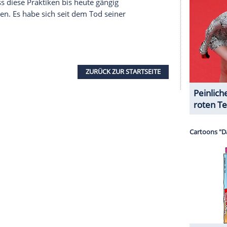
 unserer Redaktion eingebundenen Inhalt von
t einem Klick anzeigen lassen und auch wieder
e Inhalte angezeigt werden. Damit können
 übermittelt werden.
Mehr dazu in unseren
1 von 47
das unter
 USA lebt, gab ebenfalls ein Statement ab,
 stellte er sogar einen direkten Bezug zwischen
lltod seiner Mutter her. "Der Welleneffekt einer
n Praktiken hat ihr letztendlich das Leben