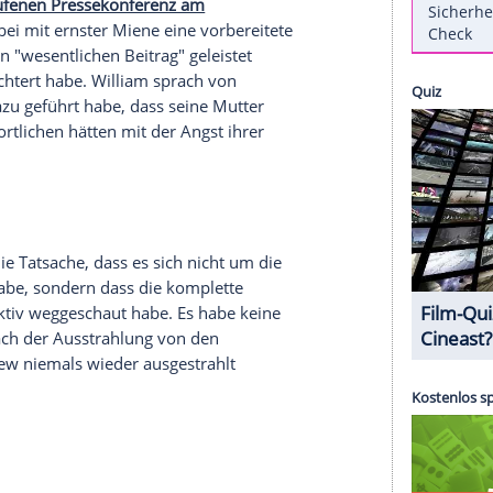
view mit
Prinzessin Diana
(1961-1997) aus dem
sche Öffentlichkeit. Eine unabhängige Untersuchung
ich damals die Aussagen von
Diana
durch
und später - nach Aufkeimen der ersten Gerüchte -
ch der nun erfolgten Entschuldigung der
BBC
iana
,
Prinz William
(38) und
Prinz Harry
(36) in
rhand einberufenen Pressekonferenz am
und las dabei mit ernster Miene eine vorbereitete
terview einen "wesentlichen Beitrag" geleistet
ich verschlechtert habe.
William
sprach von
welches dazu geführt habe, dass seine Mutter
ie Verantwortlichen hätten mit der Angst ihrer