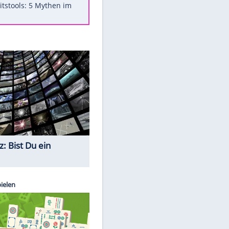
Was bei der Vogelfütterung
wirklich sinnvoll ist
"Infanti-No Go": Pressestimmen
zum Verbleib des FIFA-Chefs
Im Zeitraffer: Die Entwicklung
des Lenkrades
Lebensmittel, die nicht schlecht
werden
Sicherheitstools: 5 Mythen im
Check
Quiz