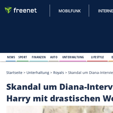
MOBILFUNK
NEWS
SPORT
FINANZEN
AUTO
UNTERHALTUNG
L
Startseite
>
Unterhaltung
>
Royals
>
Skandal um Dia
Skandal um Diana-In