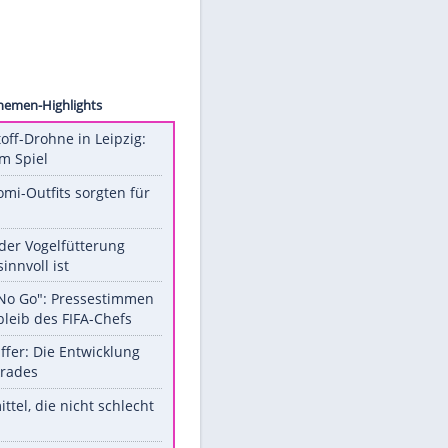
Images
Unsere Themen-Highlights
Sprengstoff-Drohne in Leipzig:
Semtex im Spiel
Diese Promi-Outfits sorgten für
Aufruhr!