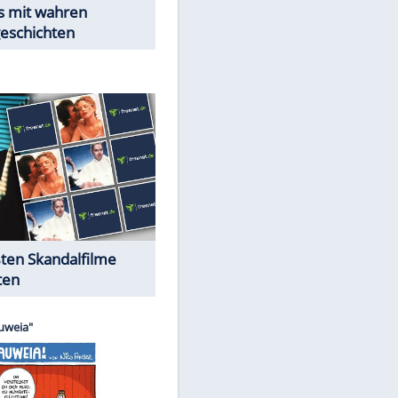
EITE
Peinliche Auftritte auf dem
roten Teppich
Cartoons "Das Wahre Leben"