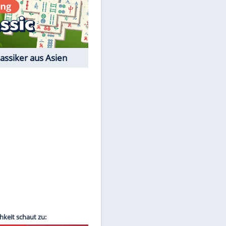
Film-Quiz: Bist Du ein
Cineast?
Kostenlos spielen