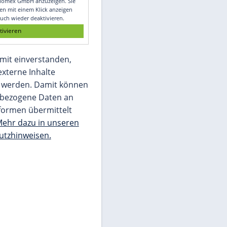
Glomex GmbH
Wir benötigen Ihre Zustimmung, um den
von unserer Redaktion eingebundenen
Inhalt von Glomex GmbH anzuzeigen. Sie
können diesen mit einem Klick anzeigen
lassen und auch wieder deaktivieren.
jetzt aktivieren
Ich bin damit einverstanden,
dass mir externe Inhalte
angezeigt werden. Damit können
personenbezogene Daten an
Drittplattformen übermittelt
werden.
Mehr dazu in unseren
Datenschutzhinweisen.