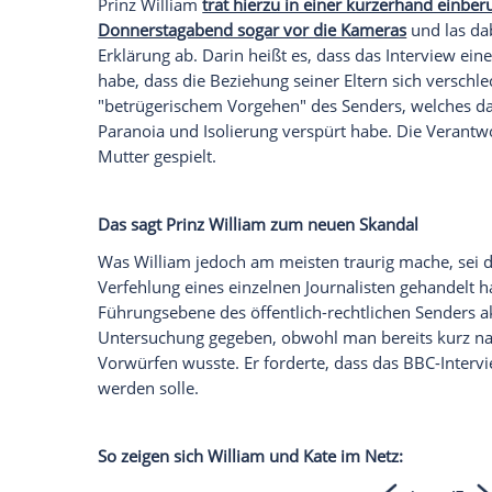
Sender.
Der
Skandal
um das legendäre BBC-Inter
Jahre 1995 erschüttert derzeit die briti
kam zu dem Ergebnis, dass der Sender s
gefälschte Unterlagen erschlichen habe 
den
Skandal
offensiv vertuscht habe. Na
meldeten sich nun auch die Söhne von
D
teils drastischen Worten.
Prinz William
trat hierzu in einer kurze
Donnerstagabend sogar vor die Kameras
Erklärung ab. Darin heißt es, dass das In
habe, dass die Beziehung seiner Eltern s
"betrügerischem Vorgehen" des Senders, 
Paranoia und Isolierung verspürt habe. D
Mutter gespielt.