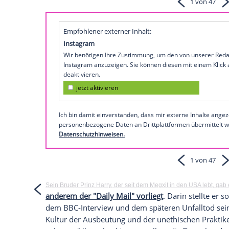
Das sagt
Prinz William
zum neuen
Skand
Was
William
jedoch am meisten traurig ma
Verfehlung eines einzelnen Journalisten
Führungsebene des öffentlich-rechtliche
Untersuchung gegeben, obwohl man bere
Vorwürfen wusste. Er forderte, dass das
werden solle.
So zeigen sich
William
und Kate im Netz:
Empfohlener externer Inhalt: