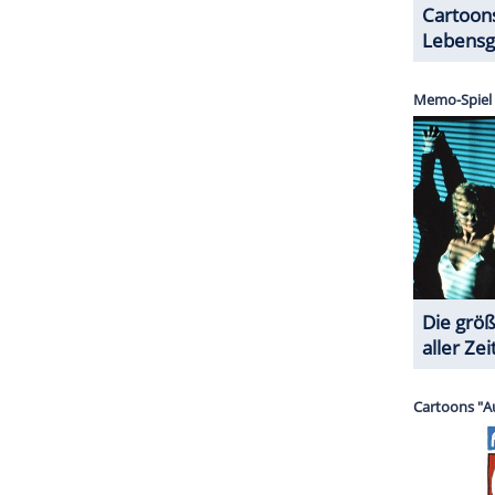
atsache, dass diese Praktiken bis heute gängig
mer geworden. Es habe sich seit dem Tod seiner
ZURÜCK ZUR STARTS