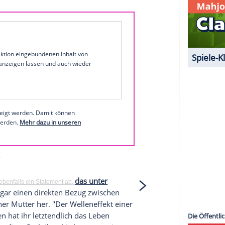
al
che, sei die Tatsache, dass es sich nicht um die
 gehandelt habe, sondern dass die komplette
n Senders aktiv weggeschaut habe. Es habe keine
its kurz nach der Ausstrahlung von den
 BBC-Interview niemals wieder ausgestrahlt
1 von 47