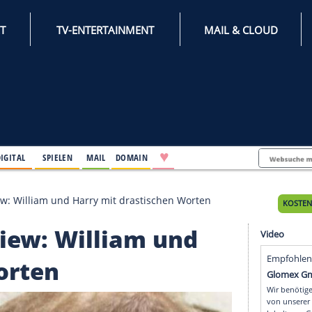
INTERNET
TV-ENTERTAINMENT
♥
IFESTYLE
DIGITAL
SPIELEN
MAIL
DOMAIN
na-Interview: William und Harry mit drastischen Wort
terview: William und