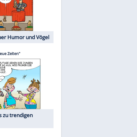
Cartoons mit wahren
Lebensgeschichten
Memo-Spiel