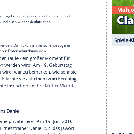
Kind Nummer vier zur royalen Vorzeigefamilie
rdings von Schlagzeilen im Dezember: Der Palast
äter verurteilten Sexualstraftäter Jeffrey Epstein
verdeutlichen und klarstellen, dass dies in
twa in einem Restaurant und bei einer
Carl Philip dieses Jahr nicht nur, indem sie im
mage an Königin Silvia einbauten. Sie kürten
chwester Kronprinzessin Victoria, zur Taufpatin.
serer Redaktion eingebundenen Inhalt von Glomex GmbH