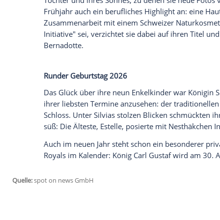
gegeben, womit das Paar nun seinen 15.
- wie Carl Philip und Sofia - gegen alle W
Wie vertraut das Paar ist, zeigte auch e
Öland, den der Palast
mit einem Clip ge
Bilder der Kronprinzessin-Familie aus 
Fotos von den Kindern, Familienhund Ri
auch ein Selfie von Victoria und Daniel,
Spaziergangs ihren Kopf an die Schulter i
Madeleines erster voller Sommer in Schw
Auch Prinzessin Madeleine gab 2025 einig
Ehemann Chris O'Neill (51) und den drei 
gezogen und wieder häufiger bei Veranst
vollen Sommer seit der Rückkehr in Schw