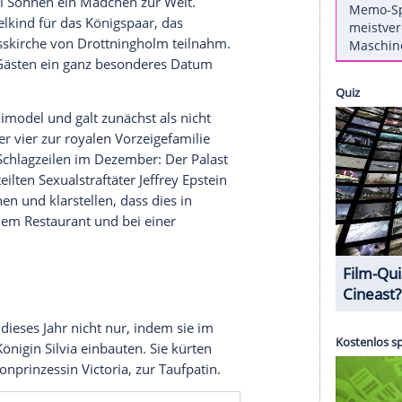
sse - aber auch Skandalschlagzeilen zum Ende des
lvia (82) dürften mit Freude auf ihre drei
n Victoria (48), Prinz Carl Philip (46) und
iele private Glücksmomente im ablaufenden Jahr.
ip und Prinzessin Sofia
och einmal für Familiennachwuchs sorgte. Ehefrau
uar nach drei Söhnen ein Mädchen zur Welt.
s neunte Enkelkind für das Königspaar, das
in der Schlosskirche von Drottningholm teilnahm.
lass mit 160 Gästen ein ganz besonderes Datum
früher Bikinimodel und galt zunächst als nicht