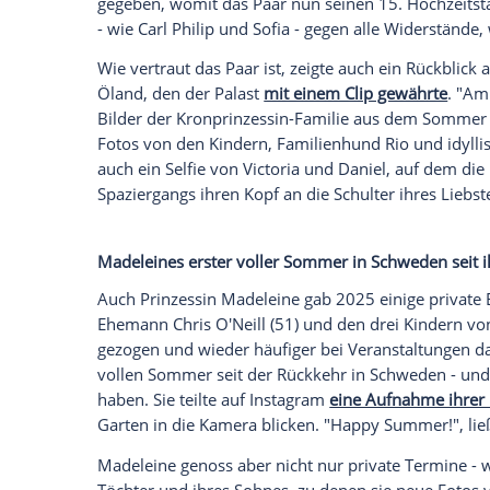
anzuzeigen. Sie können diesen mit einem Klick a
jetzt aktivieren
Ich bin damit einverstanden, dass mir externe In
Daten an Drittplattformen übermittelt werden.
Meh
Die Prinzessin strahlte entsprechend sto
Estelle, die irgendwann einmal Königin
ihrer Mutter am 14. Juli, der traditionell
gewachsen ist. In einem gemusterten Klei
veröffentlichten Familienbild in die Kam
heran.
15. Hochzeitstag von Kronprinzessin Vict
Die hatte rund einen Monat zuvor schon A
hatten sich Kronprinzessin Victoria und ih