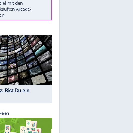
Die größten Mythen über
Medikamente
Braunschweig nach Kantersieg in
Magdeburg an der Spitze
Vorsicht: Diese 17 Dinge hassen
Katzen
Illegales Asphalt-Kartell muss
Mio-Strafe zahlen
Memo-Spiel mit den
meistverkauften Arcade-
Maschinen
Quiz