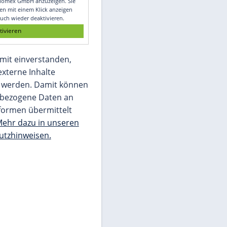
Glomex GmbH
Wir benötigen Ihre Zustimmung, um den
von unserer Redaktion eingebundenen
Inhalt von Glomex GmbH anzuzeigen. Sie
können diesen mit einem Klick anzeigen
lassen und auch wieder deaktivieren.
jetzt aktivieren
Ich bin damit einverstanden,
dass mir externe Inhalte
angezeigt werden. Damit können
personenbezogene Daten an
Drittplattformen übermittelt
werden.
Mehr dazu in unseren
Datenschutzhinweisen.