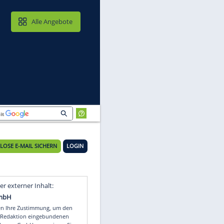
MAIL & CLOUD
Alle Angebote
KOSTENLOSE E-MAIL SICHERN
LOGIN
Video
Empfohlener externer Inhalt: