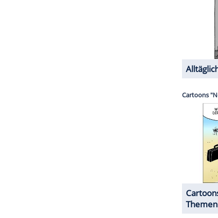
ahme ihrer Kinder
, auf der alle entspannt in einem
mer!", ließ sie dazu wissen.
Termine - wie etwa die Geburtstage ihrer zwei
eue Fotos veröffentlichte. Sie kündigte im
n: eine Hautpflegeserie für die ganze Familie in
turkosmetikunternehmen. Da dies "eine private
 ihren Titel und verwendete den Namen Madeleine
r Königin Silvia kurz vor Weihnachten bei einem
traditionellen Übergabe der Weihnachtsbäume im
chmückten ihre Lieblinge die Bäume. Besonders
esthäkchen Ines auf dem Arm.