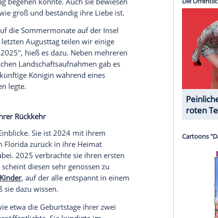
nzeigen lassen und auch wieder deaktivieren.
halte angezeigt werden. Damit können personenbezogene
r dazu in unseren Datenschutzhinweisen.
lz während der Taufe - ein großer Moment für
 von Schweden werden wird. Am 48. Geburtstag
 groß gefeiert wird, war zu bemerken, wie sehr sie
d und barfuß lachte sie auf
einem zum Ehrentag
era
und reichte fast schon an ihre Mutter Victoria
oria und Prinz Daniel
nlass für eine private Feier. Am 19. Juni 2010
r einstiger Fitnesstrainer Daniel (52) das Jawort