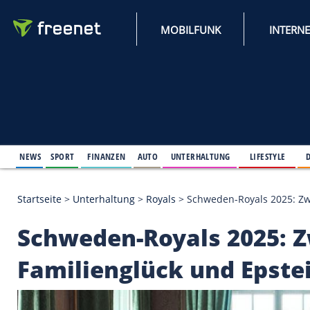
MOBILFUNK
NEWS
SPORT
FINANZEN
AUTO
UNTERHALTUNG
L
Startseite
>
Unterhaltung
>
Royals
>
Schweden-Royal
Schweden-Royals 20