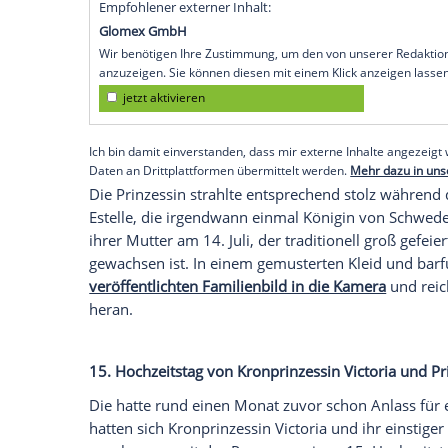
standesgemäß - hat sich spätestens mit 
gemausert. Überschattet wurde dies alle
bestätigte, dass Sofia im Jahr 2005 den sp
(1953-2019) getroffen hat. "Wir möchten 
sozialen Zusammenhängen geschah, wie e
Filmpremiere", erklärte der Palast.
Großer Familienzusammenhalt
Ihren Familiensinn offenbarten Sofia und 
Vornamen ihrer kleinen Tochter eine Hom
auch Nichte Estelle (13), Tochter seiner S
Empfohlener externer Inhalt:
Glomex GmbH
Wir benötigen Ihre Zustimmung, um den von un