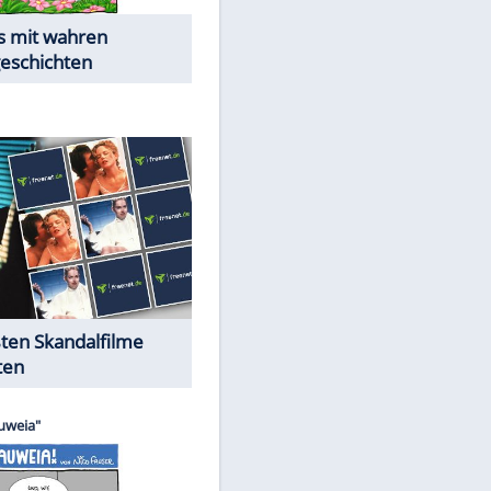
Die Öffentlichkeit schaut zu:
Peinliche Auftritte auf dem
roten Teppich
Cartoons "Das Wahre Leben"