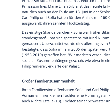
viele weitere glückliche Familienerlebni
Jahres.
König Carl XVI. Gustaf (79) und Königin Si
erwachsenen Kinder blicken: Kronprinzessi
Prinzessin Madeleine (43) sorgten für v
Baby und Ehejubiläum für Prinz Carl Phil
Allen voran natürlich Carl Philip, der n
Prinzessin Sofia (41) brachte am 7. Febr
Prinzessin Ines Marie Lilian Silvia ist da
natürlich auch an der Taufe am 13. Juni 
Carl Philip und Sofia hatten für den An
ausgewählt: ihren zehnten Hochzeitstag.
Das einstige Skandalpärchen - Sofia war 