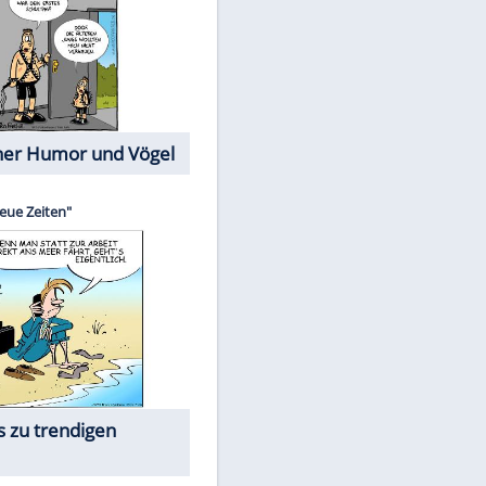
Cartoons mit wahren
Lebensgeschichten
Memo-Spiel