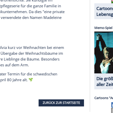
 Hochzeitstag begehen konnte. Auch sie bewiesen
iderstände, wie groß und beständig ihre Liebe ist.
in Rückblick auf die Sommermonate auf der Insel
währte
. "Am letzten Augusttag teilen wir einige
dem Sommer 2025", hieß es dazu. Neben mehreren
o und idyllischen Landschaftsaufnahmen gab es
 auf dem die künftige Königin während eines
hres Liebsten legte.
eden seit ihrer Rückkehr
e private Einblicke. Sie ist 2024 mit ihrem
Kindern von Florida zurück in ihre Heimat
altungen dabei. 2025 verbrachte sie ihren ersten
eden - und scheint diesen sehr genossen zu