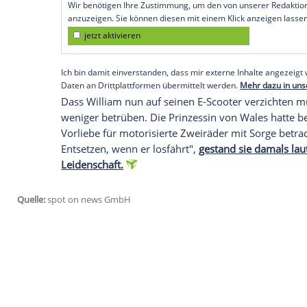
für Arbeit und Meetings. Und ich bin imm
meine Termine pünktlich einzuhalten."
Neuanfang für die Familie
Prinz William, Prinzessin Kate (44) und i
um. Das georgianische Anwesen soll das
markiert einen bewussten Neuanfang: Ad
Erinnerungen verbunden - vom Tod der 
Charles (77) und Prinzessin Kate im Jahr 
Empfohlener externer Inhalt:
Glomex GmbH
Wir benötigen Ihre Zustimmung, um den von un
anzuzeigen. Sie können diesen mit einem Klick a
jetzt aktivieren