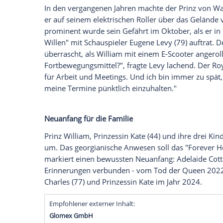
Park steht der Royal vor einem unerwarte
der Garage bleiben.
Wie unter anderem "The Standard" beric
motorisierte Fortbewegungsmittel strikt 
Verkehrsmanagements erlauben wir keine 
auf der offiziellen
Website
des Anwesens
Williams E-Scooter-Fahrten sorgten für 
In den vergangenen Jahren machte der P
er auf seinem elektrischen Roller über d
prominent wurde sein Gefährt im Oktober
Willen" mit Schauspieler Eugene Levy (79)
überrascht, als William mit einem E-Scoot
Fortbewegungsmittel?", fragte Levy lache