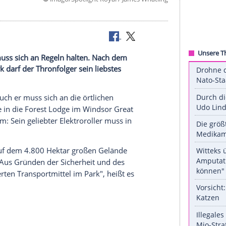
©
imago/Spotlight Royal / James Wh
hrer.
inz William muss sich an Regeln halten. Nach dem
Great Park darf der Thronfolger sein liebstes
in - doch auch er muss sich an die örtlichen
ner Familie in die Forest Lodge im Windsor Great