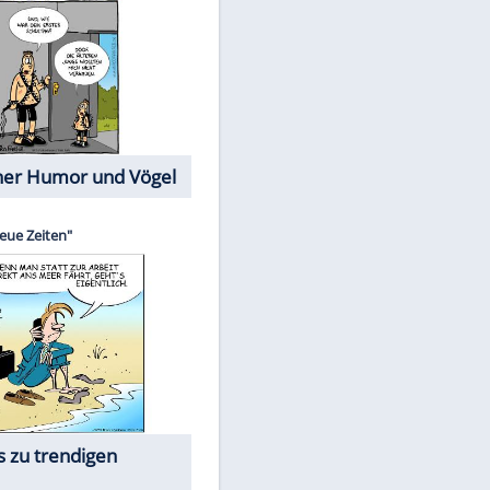
Cartoons mit wahren
Lebensgeschichten
Memo-Spiel