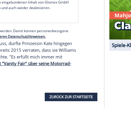
er zu spät, also dachte ich, das wäre der Weg,
hre drei Kinder zogen im Herbst in die Forest Lodge
 "Forever Home" der Familie werden. Der Umzug
elaide Cottage war mit schmerzhaften
Queen 2022 bis zu den Krebsdiagnosen von König
2024.
serer Redaktion eingebundenen Inhalt von Glomex GmbH
nzeigen lassen und auch wieder deaktivieren.