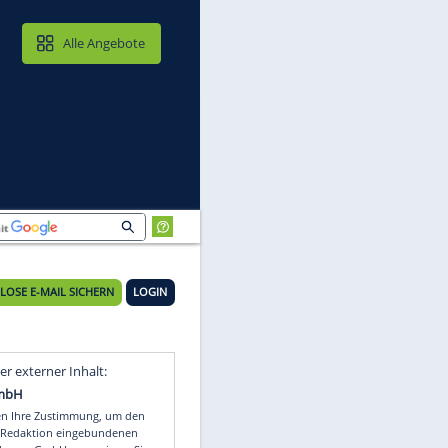
MAIL & CLOUD
Alle Angebote
KOSTENLOSE E-MAIL SICHERN
LOGIN
Video
Empfohlener externer Inhalt: