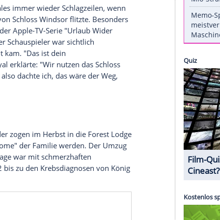
ten Problem: Sein geliebter Elektroroller muss in
htet
, sind auf dem 4.800 Hektar großen Gelände
untersagt. "Aus Gründen der Sicherheit und des
motorisierten Transportmittel im Park", heißt es
.
Aufsehen
rinz von Wales immer wieder Schlagzeilen, wenn
as Gelände von Schloss Windsor flitzte. Besonders
, als er in der Apple-TV-Serie "Urlaub Wider
 auftrat. Der Schauspieler war sichtlich
er angerollt kam. "Das ist dein
nd. Der Royal erklärte: "Wir nutzen das Schloss