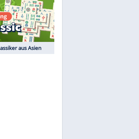
Film-Quiz: Bist Du ein
Cineast?
Kostenlos spielen