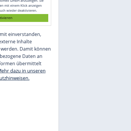
Glomex GmbH
Wir benötigen Ihre Zustimmung, um den
von unserer Redaktion eingebundenen
Inhalt von Glomex GmbH anzuzeigen. Sie
können diesen mit einem Klick anzeigen
lassen und auch wieder deaktivieren.
jetzt aktivieren
Ich bin damit einverstanden,
dass mir externe Inhalte
angezeigt werden. Damit können
personenbezogene Daten an
Drittplattformen übermittelt
werden.
Mehr dazu in unseren
Datenschutzhinweisen.