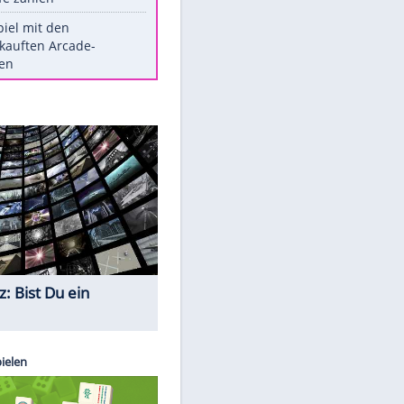
Die größten Mythen über
Medikamente
Witteks über Beinahe-
Amputation: "Hätte böse enden
können"
Vorsicht: Diese 17 Dinge hassen
Katzen
Illegales Asphalt-Kartell muss
Mio-Strafe zahlen
Memo-Spiel mit den
meistverkauften Arcade-
Maschinen
Quiz