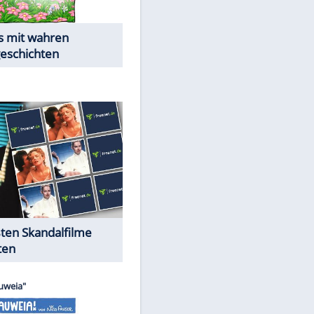
Die Öffentlichkeit schaut zu:
Peinliche Auftritte auf dem
roten Teppich
Cartoons "Das Wahre Leben"