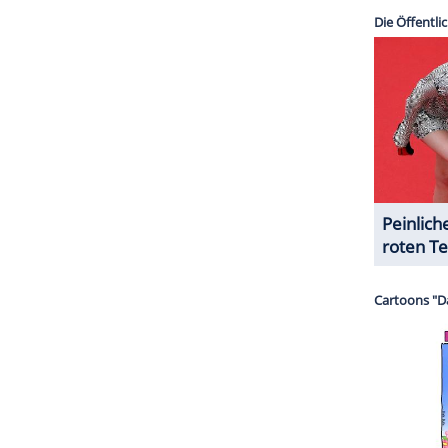
halte angezeigt werden. Damit können personenbezogene
r dazu in unseren Datenschutzhinweisen.
rzichten muss, dürfte Prinzessin Kate hingegen
es hatte bereits 2015 verraten, dass sie Williams
orge betrachte. "Es erfüllt mich immer mit
 damals laut "Vanity Fair" über seine Motorrad-
ZURÜCK ZUR STARTS