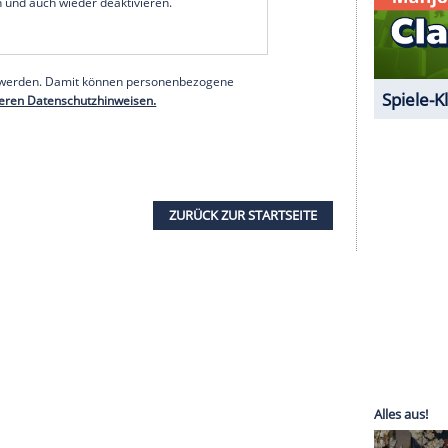
f Mal vergeben werden, sodass bis 2030
t größten Umweltprobleme wie Luft - und
en, erklärt
Prinz William
in einem offiziellen
iteren Komitee-Mitglieder wie Rania von Jordanien
(51) zu sehen. Vorschläge können ab dem 1.
ie erste Preisverleihung in London stattfinden.
erer Redaktion eingebundenen Inhalt von Instagram
nzeigen lassen und auch wieder deaktivieren.