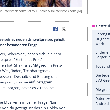
nd - COMEO/shutterstock.com; Kathy Hutchins/shutterstock.c
ens.
in das Komitee seines neuen Umweltpreises geholt.
gerin mit einer besonderen Frage.
(43, "Whenever, Wherever") haben sich in einem