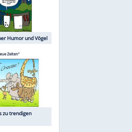
Cartoons mit wahren
Lebensgeschichten
Memo-Spiel
Die beliebtesten