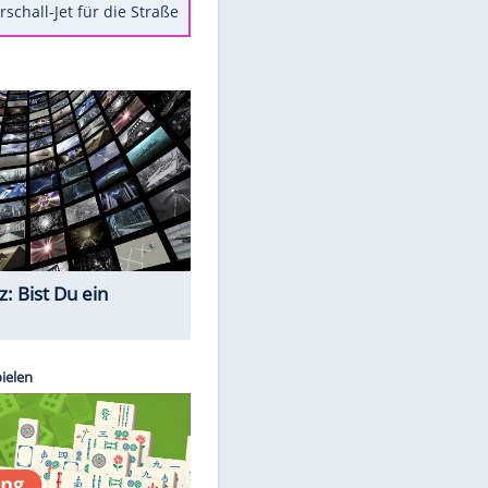
Berger im Wandel der Zeit
Todsünden im Restaurant
Die teuersten Neuzugänge der
BVB-Geschichte
Die gruseligsten Ort der Welt
Daten zwischen Windows und
Android austauschen
Ein Hyperschall-Jet für die Straße
Quiz