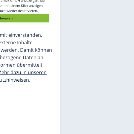
Glomex GmbH
Wir benötigen Ihre Zustimmung, um den
von unserer Redaktion eingebundenen
Inhalt von Glomex GmbH anzuzeigen. Sie
können diesen mit einem Klick anzeigen
lassen und auch wieder deaktivieren.
jetzt aktivieren
Ich bin damit einverstanden,
dass mir externe Inhalte
angezeigt werden. Damit können
personenbezogene Daten an
Drittplattformen übermittelt
werden.
Mehr dazu in unseren
Datenschutzhinweisen.