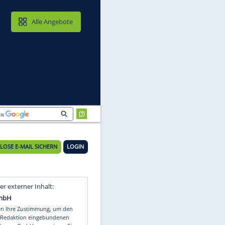
MAIL & CLOUD
Alle Angebote
KOSTENLOSE E-MAIL SICHERN
LOGIN
Video
Empfohlener externer Inhalt: