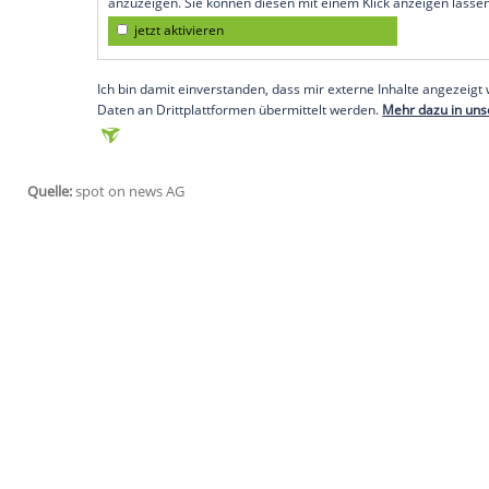
Das steckt hinter dem "Earthshot Prize"
Der "Earthshot Prize" solle pro Jahr fün
mindestens 50 Lösungen für die weltwei
Müllverschmutzung gefunden worden sei
YouTube-Video
. In dem Clip sind die we
(50) oder Schauspielerin Cate Blanchett 
November eingereicht werden. 2021 soll d
Empfohlener externer Inhalt:
Instagram
Wir benötigen Ihre Zustimmung, um den von uns
anzuzeigen. Sie können diesen mit einem Klick a
jetzt aktivieren