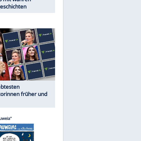
Trennungsschock im Promi-
Kosmos
Cartoons "Das Wahre Leben"