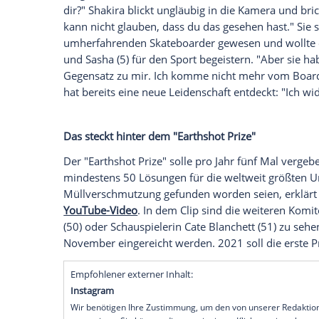
Videochat
über die gemeinsame Arbeit f
ausgetauscht, den der britische Royal ins
Komitee. "Deine Kinder, meine Kinder, 
verringern, die Ozeane zu retten und die
Aufklärung so wichtig", erklärt die Säng
veröffentlicht hat. Sie wolle deshalb für
Apropos neue Dinge erlernen...
Am Ende des Gesprächs überrascht
Prin
Mitglied meines Teams hat mir ein Skateb
dir?" Shakira blickt ungläubig in die Kam
kann nicht glauben, dass du das gesehen 
umherfahrenden Skateboarder gewesen un
und Sasha (5) für den Sport begeistern. 
Gegensatz zu mir. Ich komme nicht mehr 
hat bereits eine neue Leidenschaft entd