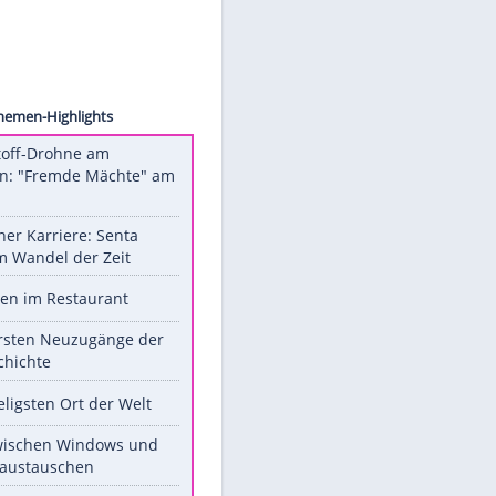
om [M]
Unsere Themen-Highlights
Sprengstoff-Drohne am
Flughafen: "Fremde Mächte" am
Werk?
Bilder einer Karriere: Senta