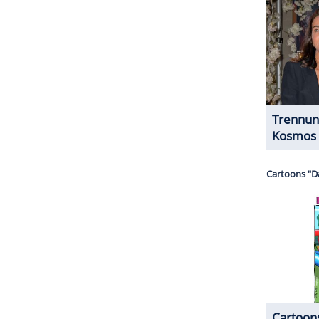
halte angezeigt werden. Damit können personenbezogene
r dazu in unseren Datenschutzhinweisen.
ZURÜCK ZUR STARTS