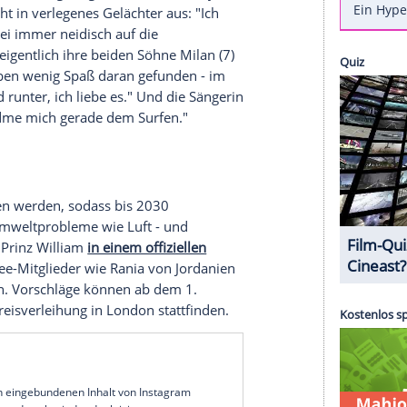
ür den
Umweltpreis
"Earthshot Prize"
 Leben gerufen hat. Shakira ist Mitglied im Preis-
müssen einen Weg finden, Treibhausgase zu
 Luft zu verbessern. Deshalb sind Bildung und
erin in dem Gespräch, das sie
auf Instagram
 Aufmerksamkeit sorgen, bevor es zu spät sei.
z Williams
die Musikerin mit einer Frage: "Ein
oard-Video von dir gezeigt. Ist das ein Hobby von
era und bricht in verlegenes Gelächter aus: "Ich
hast." Sie sei immer neidisch auf die
d wollte eigentlich ihre beiden Söhne Milan (7)
"Aber sie haben wenig Spaß daran gefunden - im
vom Board runter, ich liebe es." Und die Sängerin
eckt: "Ich widme mich gerade dem Surfen."