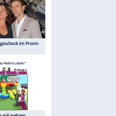
Spiele-Klassiker aus Asien
EITE
Alles aus!