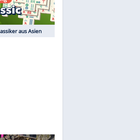
Film-Quiz: Bist Du ein
Cineast?
Kostenlos spielen