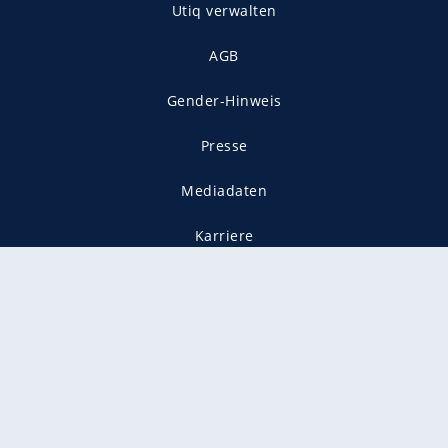
Utiq verwalten
AGB
Gender-Hinweis
Presse
Mediadaten
Karriere
Vertragskündigung
Vertrag widerrufen
gekennzeichnet mit
freenet ist Mitglied im JUSPROG e.V.