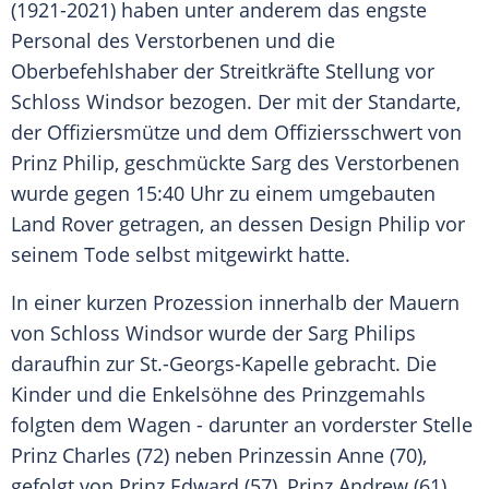
(1921-2021) haben unter anderem das engste
Personal des Verstorbenen und die
Oberbefehlshaber der
Streitkräfte
Stellung vor
Schloss
Windsor
bezogen. Der mit der
Standarte
,
der Offiziersmütze und dem Offiziersschwert von
Prinz Philip
, geschmückte
Sarg
des Verstorbenen
wurde gegen 15:40 Uhr zu einem umgebauten
Land Rover
getragen, an dessen Design
Philip
vor
seinem Tode selbst mitgewirkt hatte.
In einer kurzen
Prozession
innerhalb der Mauern
von
Schloss
Windsor
wurde der
Sarg
Philips
daraufhin zur St.-Georgs-Kapelle gebracht. Die
Kinder und die Enkelsöhne des Prinzgemahls
folgten dem Wagen - darunter an vorderster Stelle
Prinz Charles
(72) neben
Prinzessin
Anne (70),
gefolgt von Prinz Edward (57),
Prinz Andrew
(61),