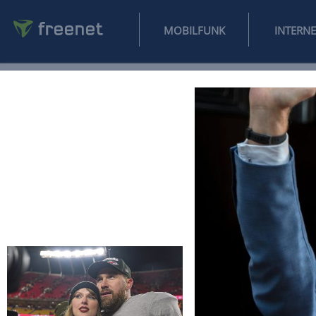
MOBILFUNK
NEWS
SPORT
FINANZEN
AUTO
UNTERHALTUNG
L