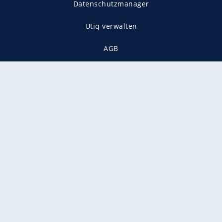
Datenschutzmanager
Utiq verwalten
AGB
Gender-Hinweis
Presse
Mediadaten
Karriere
Vertragskündigung
Vertrag widerrufen
gekennzeichnet mit