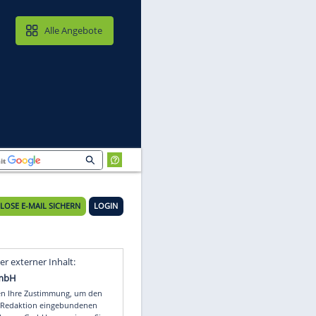
MAIL & CLOUD
Alle Angebote
KOSTENLOSE E-MAIL SICHERN
LOGIN
a
Video
Empfohlener externer Inhalt: