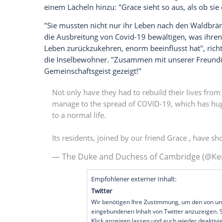
Die verheerenden
Buschbrände
in
Austra
Royals schockiert: Herzogin Kate (38) un
Videochat
mit Bewohnern von
Kangaroo 
augetauscht, wie
auf dem offiziellen Soci
wurde. Auf die Royals wartete dabei ei
Dana Mitchell
, die Besitzerin eines Wildl
vor. Der
Koala
sei vor einem Monat in d
Gewicht gewonnen, erzählte
Mitchell
wäh
die Kamera blickte. "Sie ist so süß", zeig
einem Lächeln hinzu: "Grace sieht so aus,
"Sie mussten nicht nur ihr Leben nach 
die Ausbreitung von Covid-19 bewältige
Leben zurückzukehren, enorm beeinflusst
die Inselbewohner. "Zusammen mit unser
Gemeinschaftsgeist gezeigt!"