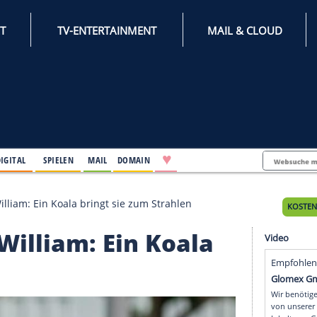
INTERNET
TV-ENTERTAINMENT
♥
IFESTYLE
DIGITAL
SPIELEN
MAIL
DOMAIN
und Prinz William: Ein Koala bringt sie zum Strahlen
inz William: Ein Koal