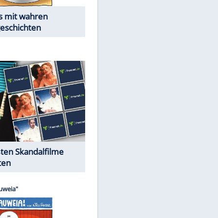
Die Öffentlichkeit schaut zu:
Peinliche Auftritte auf dem
roten Teppich
Cartoons "Das Wahre Leben"