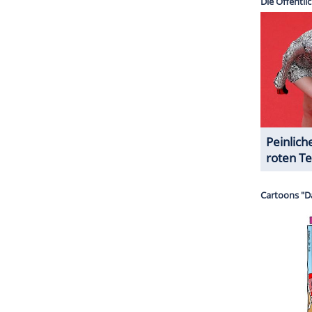
mir externe Inhalte angezeigt werden. Damit
 Drittplattformen übermittelt werden.
Mehr
sen.
ZURÜCK ZUR STARTS