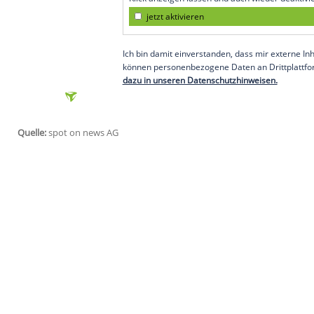
Not only have they had to rebuild their
manage to the spread of COVID-19, whi
to a normal life.
Its residents, joined by our friend Gra
— The Duke and Duchess of Cambr
Empfohlener externer Inhalt:
Twitter
Wir benötigen Ihre Zustimmung, 
eingebundenen Inhalt von Twitter
Klick anzeigen lassen und auch wi
jetzt aktivieren