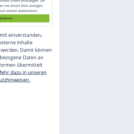
Glomex GmbH
Wir benötigen Ihre Zustimmung, um den
von unserer Redaktion eingebundenen
Inhalt von Glomex GmbH anzuzeigen. Sie
können diesen mit einem Klick anzeigen
lassen und auch wieder deaktivieren.
jetzt aktivieren
Ich bin damit einverstanden,
dass mir externe Inhalte
angezeigt werden. Damit können
personenbezogene Daten an
Drittplattformen übermittelt
werden.
Mehr dazu in unseren
Datenschutzhinweisen.