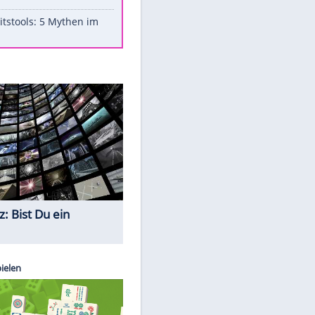
Aufruhr!
Was bei der Vogelfütterung
wirklich sinnvoll ist
"Infanti-No Go": Pressestimmen
zum Verbleib des FIFA-Chefs
Im Zeitraffer: Die Entwicklung
des Lenkrades
Lebensmittel, die nicht schlecht
werden
Sicherheitstools: 5 Mythen im
Check
Quiz