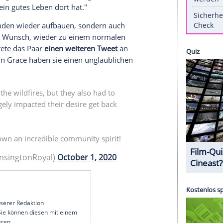
lien
Anfang des Jahres haben auch die britischen
d
Prinz William
(38) haben sich jetzt in einem
Island
, der drittgrößten Insel
Australiens
,
al-Media-Auftritt
des Ehepaars bekannt gegeben
ne besondere Begegnung.
ife Parks auf der Insel, stellte den beiden Grace
en Park gekommen und habe mittlerweile gut an
rend der
Koala
in ein Handtuch eingewickelt in
te sich Kate begeistert. Ihr Ehemann fügte mit
 als ob sie ein gutes Leben dort hat."
den Waldbränden wieder aufbauen, sondern auch
n, was ihren Wunsch, wieder zu einem normalen
 hat", richtete das Paar
einen weiteren Tweet
an
er Freundin Grace haben sie einen unglaublichen