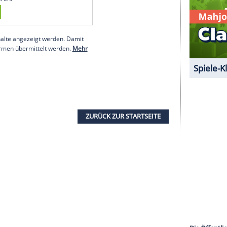
 lives from the wildfires, but they also had to
ch has hugely impacted their desire get back
ce , have shown an incredible community spirit!
idge (@KensingtonRoyal)
October 1, 2020
um den von unserer Redaktion
 anzuzeigen. Sie können diesen mit einem
eder deaktivieren.