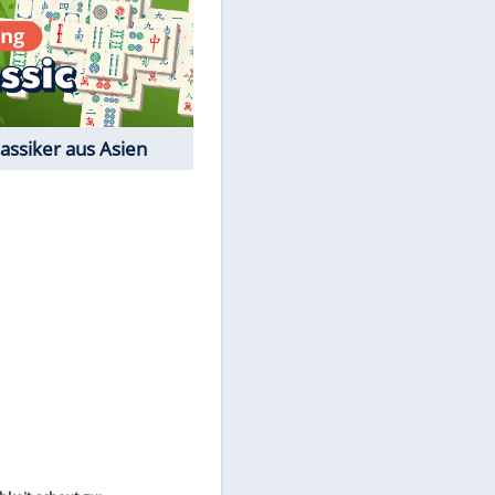
Film-Quiz: Bist Du ein
Cineast?
Kostenlos spielen