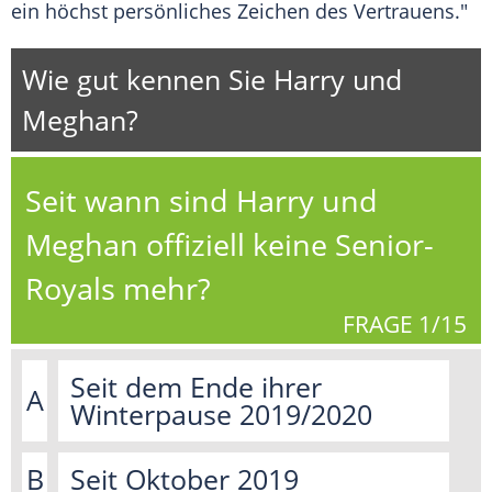
ein höchst persönliches Zeichen des Vertrauens."
Wie gut kennen Sie Harry und
Meghan?
Seit wann sind Harry und
Meghan offiziell keine Senior-
Royals mehr?
FRAGE
1
/
15
Seit dem Ende ihrer
A
Winterpause 2019/2020
B
Seit Oktober 2019