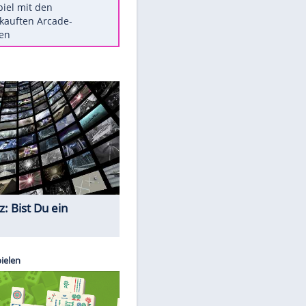
Die größten Mythen über
Medikamente
Braunschweig nach Kantersieg in
Magdeburg an der Spitze
Vorsicht: Diese 17 Dinge hassen
Katzen
Illegales Asphalt-Kartell muss
Mio-Strafe zahlen
Memo-Spiel mit den
meistverkauften Arcade-
Maschinen
Quiz