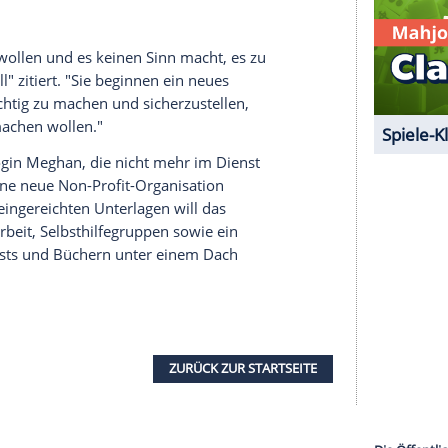
1 von 8
ten zufolge, "Archewell" im Frühjahr von
Los
e für die Organisation offiziell in den USA
ut "The Telegraph" von dem griechischen Wort für
res Sohnes Archie (1).
Wie die Zeitung nun
 die Organisation noch 2020 an den Start gehe.
ktuelle Situation reagieren und sich unter
eren.
chtig machen wollen und es keinen Sinn macht, es zu