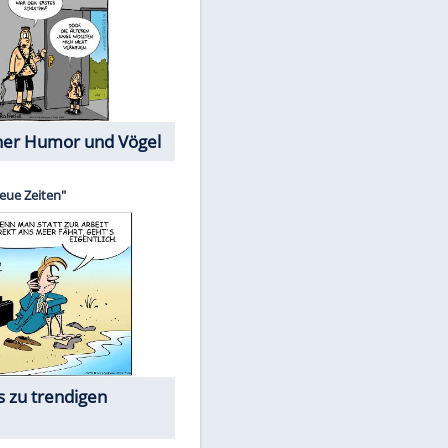
Cartoons mit wahren
Lebensgeschichten
Memo-Spiel