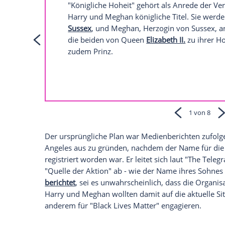
Organisation "Archewell" angeblich vers
Kalifornien
gezogen ist, will seine wohltä
Auswirkungen der Corona-Krise konzentr
unterstützen.
Alle Fragen und Antworten zum Megxit:
Wie werden
Harry
Harry
Harry
und Meghan jet
"Königliche Hoheit" gehört als An
Harry
und Meghan königliche Tite
Sussex
, und Meghan, Herzogin v
die beiden von Queen
Elizabeth II.
zudem Prinz.
Prinz Charles