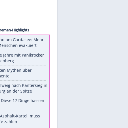
Images
Unsere Themen-Highlights
Waldbrand am Gardasee: Mehr
als 200 Menschen evakuiert
Durch die Jahre mit Panikrocker
Udo Lindenberg