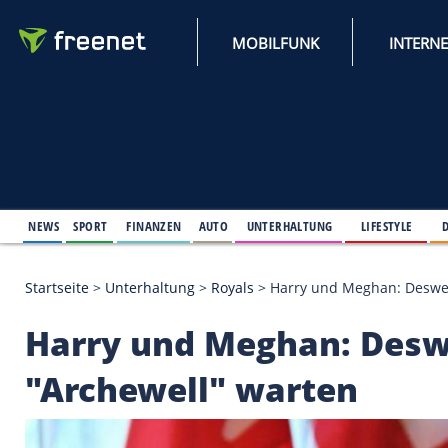
MOBILFUNK
NEWS
SPORT
FINANZEN
AUTO
UNTERHALTUNG
L
Startseite
>
Unterhaltung
>
Royals
>
Harry und Meg
Harry und Meghan: