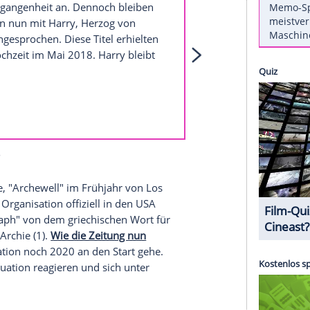
choben. Das Paar, das im Frühjahr nach
tige Arbeit offenbar zunächst auf die
ieren und die "
Black Lives Matter
"-Bewegung
zt angesprochen?
rede der Vergangenheit an. Dennoch bleiben
l. Sie werden nun mit
Harry
, Herzog von
on
Sussex
, angesprochen. Diese Titel erhielten
Elefanten
zu ihrer Hochzeit im Mai 2018.
Militär
Harry
bleibt