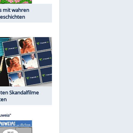
Die Öffentlichkeit schaut zu:
Peinliche Auftritte auf dem
roten Teppich
Cartoons "Das Wahre Leben"