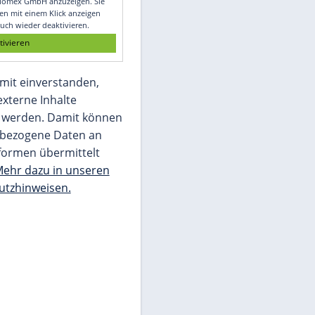
Glomex GmbH
Wir benötigen Ihre Zustimmung, um den
von unserer Redaktion eingebundenen
Inhalt von Glomex GmbH anzuzeigen. Sie
können diesen mit einem Klick anzeigen
lassen und auch wieder deaktivieren.
jetzt aktivieren
Ich bin damit einverstanden,
dass mir externe Inhalte
angezeigt werden. Damit können
personenbezogene Daten an
Drittplattformen übermittelt
werden.
Mehr dazu in unseren
Datenschutzhinweisen.