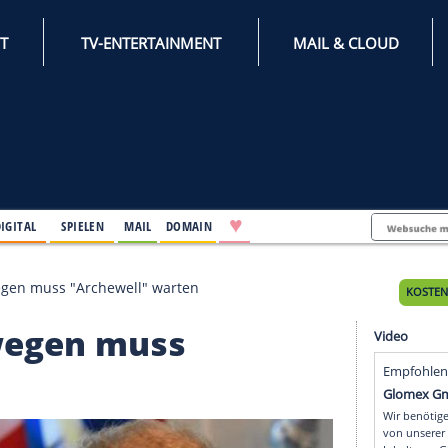
INTERNET
TV-ENTERTAINMENT
♥
IFESTYLE
DIGITAL
SPIELEN
MAIL
DOMAIN
han: Deswegen muss "Archewell" warten
 Deswegen muss