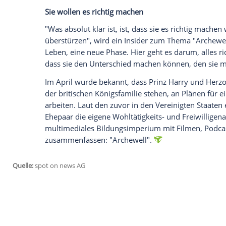
Der ursprüngliche Plan war Medienberich
Angeles
aus zu gründen, nachdem der Nam
registriert worden war. Er leitet sich la
"Quelle der Aktion" ab - wie der Name ih
berichtet
, sei es unwahrscheinlich, dass
Harry
und Meghan wollten damit auf die a
anderem für "
Black Lives Matter
" engagi
Sie wollen es richtig machen
"Was absolut klar ist, ist, dass sie es ri