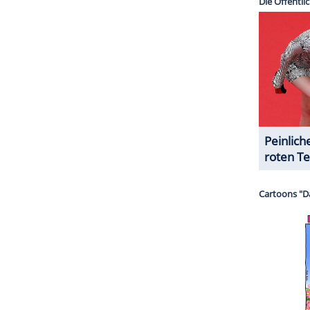
 "Archewell" zitiert. "Sie beginnen ein neues
um, alles richtig zu machen und sicherzustellen,
, den sie machen wollen."
y
und Herzogin Meghan, die nicht mehr im Dienst
Plänen für eine neue Non-Profit-Organisation
en Staaten eingereichten Unterlagen will das
eiwilligenarbeit, Selbsthilfegruppen sowie ein
lmen, Podcasts und Büchern unter einem Dach
ZURÜCK ZUR STARTS