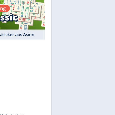
Film-Quiz: Bist Du ein
Cineast?
Kostenlos spielen