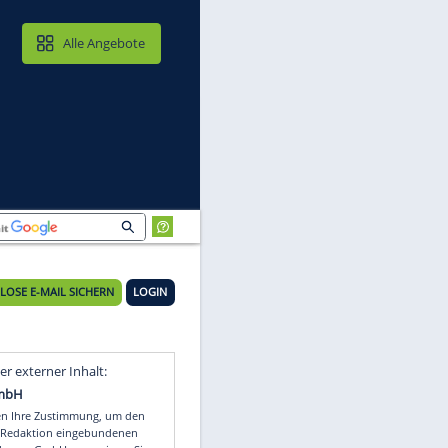
MAIL & CLOUD
Alle Angebote
KOSTENLOSE E-MAIL SICHERN
LOGIN
Video
Empfohlener externer Inhalt: