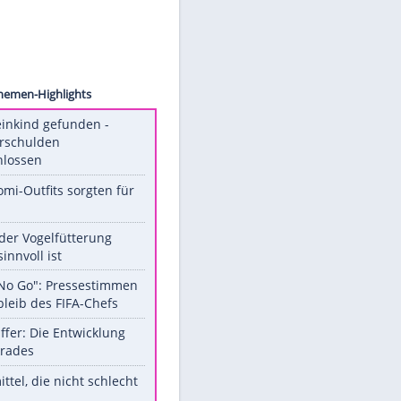
EADWAY
Unsere Themen-Highlights
Totes Kleinkind gefunden -
Fremdverschulden
ausgeschlossen
Diese Promi-Outfits sorgten für