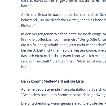
Ich bin damit einverstanden, dass mir externe In
Daten an Drittplattformen übermittelt werden.
Meh
"Es ist schneller gekommen, als ich es mi
Mette-Marit selbst erklärte in dem NRK-I
Bildung von Narbengewebe in der Lunge
habe immer gehofft, dass wir die Krankh
und die Entwicklung verlief bis jetzt tat
verändert.
Noch sei Mette-Marit nicht auf die Liste
aber näher, darum habe sich das Kronpr
erklärten die beiden. Über die Lungentran
schon seit Beginn dieser Krankheit, dass 