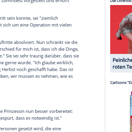
halte angezeigt werden. Damit können personenbezogene
r dazu in unseren Datenschutzhinweisen.
r vorgestellt habe"
nterview über ihre Erkrankung, bei der es zur
 kommt, wodurch das Atmen erschwert wird: "Ich
eit mit Medikamenten in Schach halten könnten,
sächlich recht langsam." Das habe sich nun jedoch
 für ein Spenderorgan gesetzt worden, dies rücke
inzenpaar entschieden, nun darüber zu sprechen,
splantation sagte die 52-Jährige: "Wir wissen ja
es in diese Richtung gehen wird. Aber ich glaube,