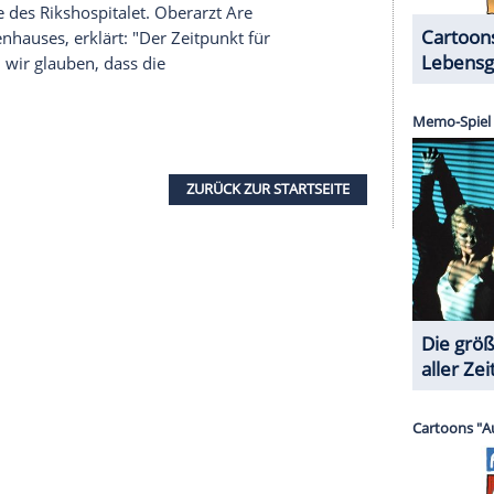
s ich es mir zumindest vorgestellt und erhofft
ächste Schritt sein könnte, sei "ziemlich
nn es handelt sich um eine Operation mit vielen
 einige Auftritte absolviert. Nun schränkt sie die
ößte Unterschied für mich ist, dass ich die Dinge,
mehr schaffe." Sie sei sehr traurig darüber, dass sie
könne, wie sie gerne würde. "Ich glaube wirklich,
s ich Anfang Herbst noch geschafft habe. Das ist
 so ist das Leben, wir müssen es nehmen, wie es