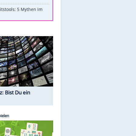
Aufruhr!
Was bei der Vogelfütterung
wirklich sinnvoll ist
"Infanti-No Go": Pressestimmen
zum Verbleib des FIFA-Chefs
Im Zeitraffer: Die Entwicklung
des Lenkrades
Lebensmittel, die nicht schlecht
werden
Sicherheitstools: 5 Mythen im
Check
Quiz