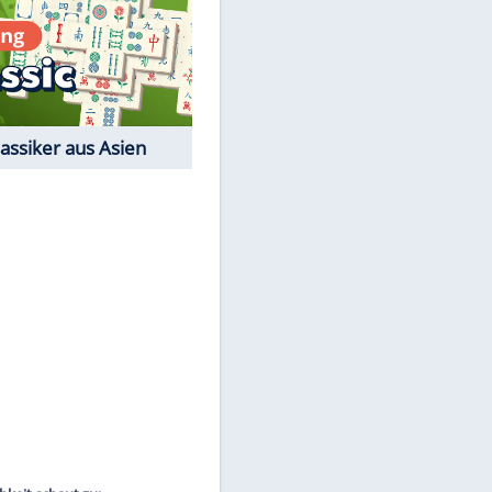
Film-Quiz: Bist Du ein
Cineast?
Kostenlos spielen