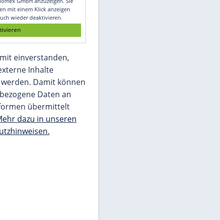
Glomex GmbH
Wir benötigen Ihre Zustimmung, um den
von unserer Redaktion eingebundenen
Inhalt von Glomex GmbH anzuzeigen. Sie
können diesen mit einem Klick anzeigen
lassen und auch wieder deaktivieren.
jetzt aktivieren
Ich bin damit einverstanden,
dass mir externe Inhalte
angezeigt werden. Damit können
personenbezogene Daten an
Drittplattformen übermittelt
werden.
Mehr dazu in unseren
Datenschutzhinweisen.