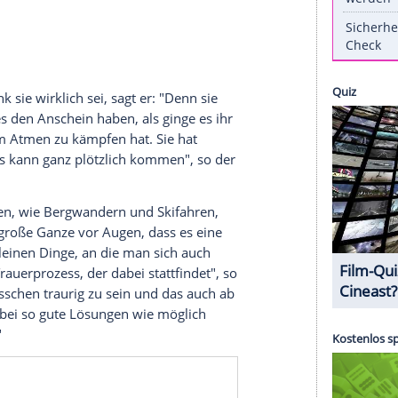
52) geht es zunehmend schlechter. Die Ehefrau
chronischen Krankheit Lungenfibrose, wie seit
kannt gegeben
, dass die Ärzte mit den
 Hinblick auf eine Lungentransplantation
Mette-Marit und Haakon auch selbst Auskunft. In
ats "Året med kongefamilien" ("Das Jahr mit der
r fortschreitenden Erkrankung seiner Ehefrau: "Für
nschen, dass es ihr gut geht, ist es schmerzhaft,
 wie krank sie wirklich sei, sagt er: "Denn sie
ten könne es den Anschein haben, als ginge es ihr