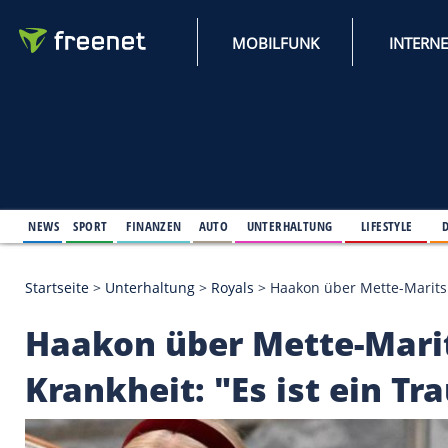
MOBILFUNK
NEWS
SPORT
FINANZEN
AUTO
UNTERHALTUNG
L
Startseite
>
Unterhaltung
>
Royals
>
Haakon über Me
Haakon über Mette-