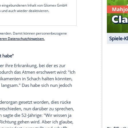
mend mit dem Atmen zu kämpfen hat. Sie hat
ank - und das kann ganz plötzlich kommen", so der
emacht haben, wie Bergwandern und Skifahren,
en also das große Ganze vor Augen, dass es eine
gebe es die kleinen Dinge, an die man sich auch
t also ein Trauerprozess, der dabei stattfindet", so
en, ein bisschen traurig zu sein und das auch ab
sen und dabei so gute Lösungen wie möglich
hen brutal."
serer Redaktion eingebundenen Inhalt von Glomex GmbH
nzeigen lassen und auch wieder deaktivieren.