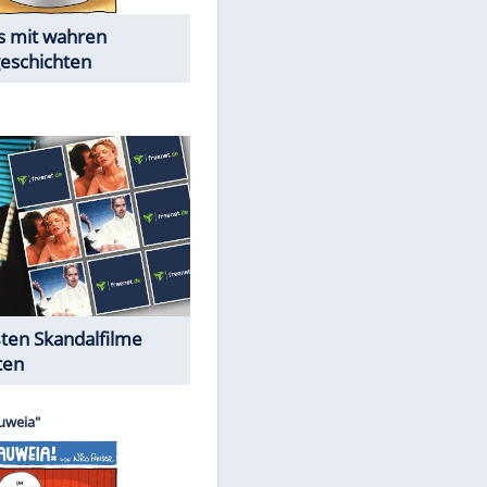
Die Öffentlichkeit schaut zu:
Peinliche Auftritte auf dem
roten Teppich
Cartoons "Das Wahre Leben"