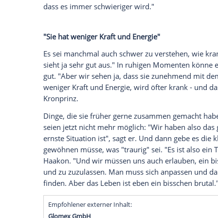
Norwegens Kronprinzessin Mette-Marit (
von Kronprinz Haakon (52) leidet an der 
2018 bekannt ist.
Nun hat der Palast be
Vorbereitungen für eine Untersuchung im
begonnen haben.
Über diesen schweren Rückschlag geben 
einem
NRK-Interview
im Rahmen des Form
Königsfamilie") erklärte der Kronprinz zu
uns, die wir Mette sehr lieben und uns wü
dass es immer schwieriger wird."
"Sie hat weniger Kraft und Energie"
Es sei manchmal auch schwer zu verstehen,
sieht ja sehr gut aus." In ruhigen Momen