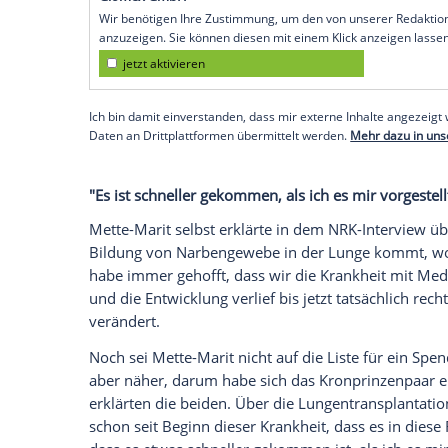
gut. "Aber wir sehen ja, dass sie zuneh
weniger Kraft und Energie, wird öfter kr
Kronprinz.
Dinge, die sie früher gerne zusammen g
seien jetzt nicht mehr möglich: "Wir hab
ernste Situation ist", sagt er. Und dann 
gewöhnen müsse, was "traurig" sei. "Es is
Haakon. "Und wir müssen uns auch erlaub
und zu zuzulassen. Man muss sich anpas
finden. Aber das Leben ist eben ein bissc
Empfohlener externer Inhalt:
Glomex GmbH
Wir benötigen Ihre Zustimmung, um den von un
anzuzeigen. Sie können diesen mit einem Klick a
jetzt aktivieren