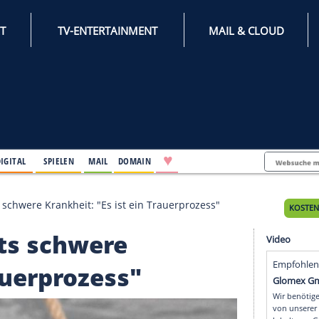
INTERNET
TV-ENTERTAINMENT
♥
IFESTYLE
DIGITAL
SPIELEN
MAIL
DOMAIN
tte-Marits schwere Krankheit: "Es ist ein Trauerprozes
Marits schwere