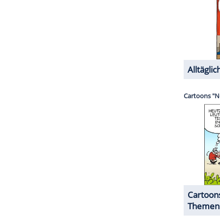
hlt sich die Prinzessin nun besser vorbereitet:
gendwie gespürt, dass es notwendig ist."
 Liste der Personen gesetzt wird, die eine
RK die Ärzte des Rikshospitalet. Oberarzt Are
des Krankenhauses, erklärt: "Der Zeitpunkt für
mmen, wenn wir glauben, dass die
ZURÜCK ZUR STARTS