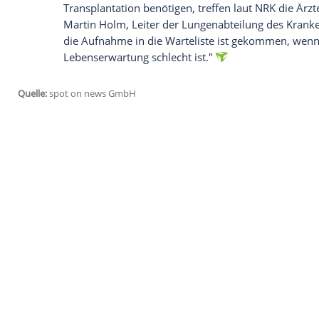
dass es etwas schneller gekommen ist, al
hatte."
Allein der Gedanke daran, dass dies der n
belastend", so die dreifache Mutter, "de
Risiken."
In den vergangenen Wochen hatte sie noch
Krankheit offenbar noch mehr ein. "Der gr
die ich früher geschafft habe, jetzt nicht 
bei der Arbeit nicht mehr so viel leisten 
dass ich nicht mehr das leisten kann, wa
sehr schmerzhaft." Sie fügt hinzu: "Aber
ist."
Dann kommt Mette-Marit auf die Liste