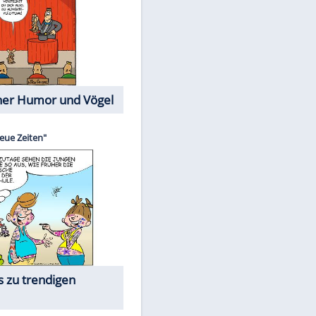
Cartoons mit wahren
Lebensgeschichten
Memo-Spiel
EITE