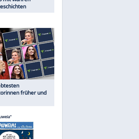
Trennungsschock im Promi-
Kosmos
Cartoons "Das Wahre Leben"