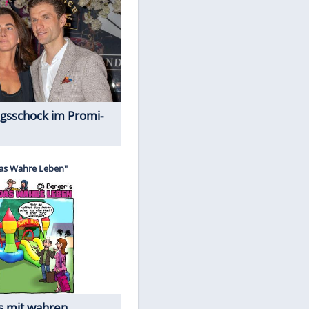
Spiele-Klassiker aus Asien
EITE
Alles aus!