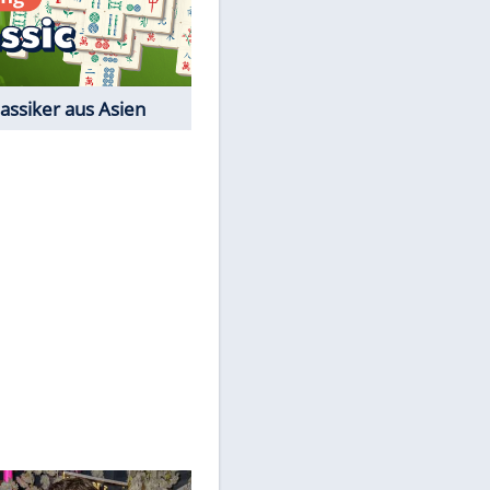
Film-Quiz: Bist Du ein
Cineast?
Kostenlos spielen