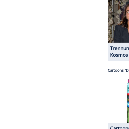
r dazu in unseren Datenschutzhinweisen.
 an
.
in einem
Interview mit dem "People"-Magazin
,
eiertag am 19. November zurückkehren werde.
Die
am vergangenen Montag die Ärzte grünes Licht
ach in
Durban
am Sonntagabend um 22:40 Uhr
ZURÜCK ZUR STARTS