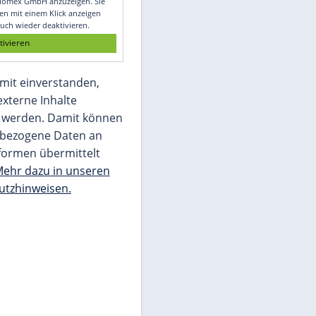
Glomex GmbH
Wir benötigen Ihre Zustimmung, um den
von unserer Redaktion eingebundenen
Inhalt von Glomex GmbH anzuzeigen. Sie
können diesen mit einem Klick anzeigen
lassen und auch wieder deaktivieren.
jetzt aktivieren
Ich bin damit einverstanden,
dass mir externe Inhalte
angezeigt werden. Damit können
personenbezogene Daten an
Drittplattformen übermittelt
werden.
Mehr dazu in unseren
Datenschutzhinweisen.