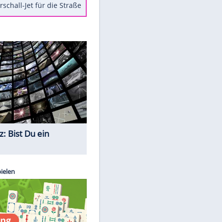
Berger im Wandel der Zeit
Todsünden im Restaurant
Die teuersten Neuzugänge der
BVB-Geschichte
Die gruseligsten Ort der Welt
Daten zwischen Windows und
Android austauschen
Ein Hyperschall-Jet für die Straße
Quiz