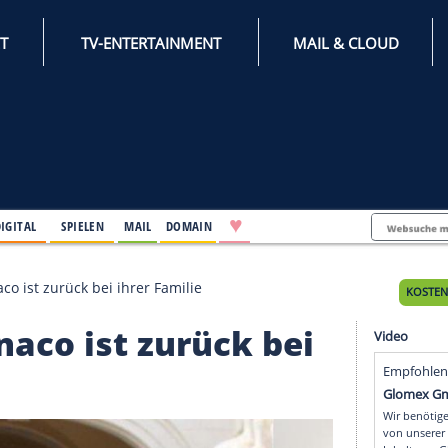
INTERNET
TV-ENTERTAINMENT
♥
IFESTYLE
DIGITAL
SPIELEN
MAIL
DOMAIN
e von Monaco ist zurück bei ihrer Familie
n Monaco ist zurück b