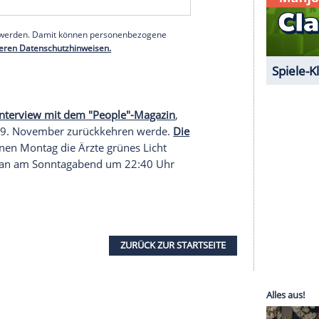
o - Prince's Palace of Monaco
on
Monday,
 ihrem Heimatland
Südafrika
, genauer gesagt in
küste. Nach einer schweren Hals-Nasen-Ohren-
langen Rückflug.
Charlène
ist seit 2011 mit Fürst
it ihm die Zwillinge Gabriella und Jacques (beide
serer Redaktion eingebundenen Inhalt von Glomex GmbH
nzeigen lassen und auch wieder deaktivieren.
halte angezeigt werden. Damit können personenbezogene