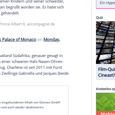
ieder europäischen Boden unter ihren Füßen. Wie
aily Mail" veröffentlichte
, landete ihr Privatjet
ösischen Küstenstadt
Nizza
. Beim Verlassen des
elichtet, wie sie von Mitarbeitern und einem
ach einem kurzen Spaziergang ging es mit einem
.
 die Rückkehr von
Charlène
auf der offiziellen
n der wiedervereinten Familie heißt es in dem Post,
den gemeinsamen Kindern und seiner Schwester,
rühen Morgen begrüßt worden sei. Es habe sich
Emotionen" gehandelt.
 S.A.S. le Prince Albert II, accompagné de
.