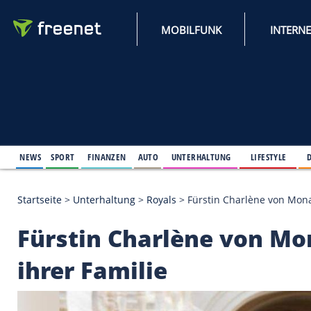
MOBILFUNK
NEWS
SPORT
FINANZEN
AUTO
UNTERHALTUNG
L
Startseite
>
Unterhaltung
>
Royals
>
Fürstin Charlèn
Fürstin Charlène vo