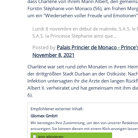
Fürstin
Charlène von Monaco
(43) hat w
Bilder beweisen,
die unter anderem die "D
am Montag auf dem Flughafen der franz
Flugzeuges wurde sie von Fotografen abg
Hund auf dem Rollfeld begrüßt wurde. N
Hubschrauber
dann nach
Monaco
weiter
Mittlerweile hat auch der Fürstenpalast
Facebook-Seite bestätigt
. Zu drei Bilder
dass
Charlène
von ihrem Mann
Albert
, 
Fürstin
Stéphanie von Monaco
(56), am f
um ein "Wiedersehen voller Freude und 
Lundi 8 novembre en début de matinée,
S.A.S. la Princesse Stéphanie ainsi que..