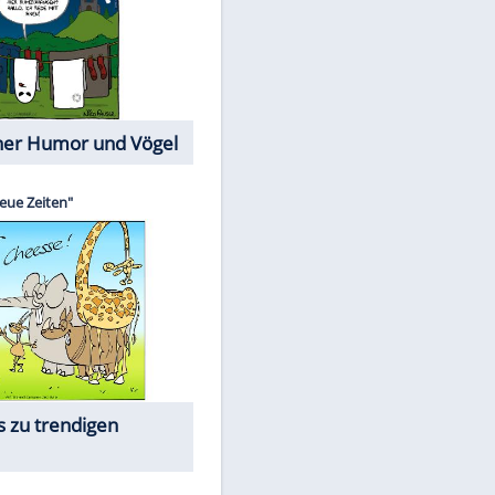
Cartoons mit wahren
Lebensgeschichten
Memo-Spiel
Die beliebtesten