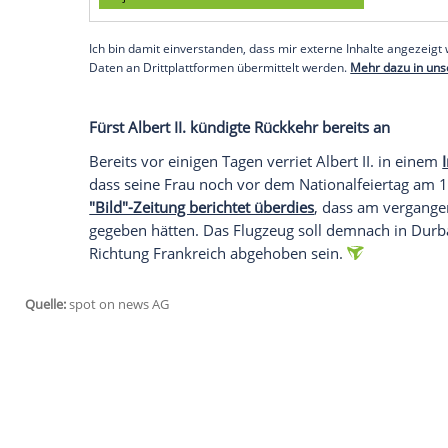
Posted by
Palais Princier de Monac
November 8, 2021
Charlène
war seit rund zehn Monaten in
der drittgrößten Stadt
Durban
an der Ost
Infektion untersagten ihr die Ärzte den 
Albert II.
verheiratet und hat gemeinsam m
6).
Empfohlener externer Inhalt:
Glomex GmbH
Wir benötigen Ihre Zustimmung, um den von un
anzuzeigen. Sie können diesen mit einem Klick a
jetzt aktivieren
Ich bin damit einverstanden, dass mir externe In