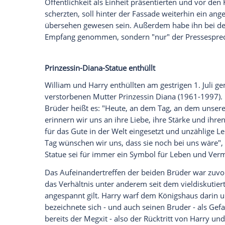
Das war offenbar nur ein kurzer Besuch: 
berichten, blieb
Prinz Harry
(36) nach de
rund 20 Minuten und einen kurzen Drink 
Wie unter anderem die "Daily Mail" schre
Pavillon des
Kensington
Palastes bereits
er erst angekommen.
Auch vor der eigentlichen
Zeremonie
hab
zehnminütigen
Plausch
mit seinem Brude
Öffentlichkeit als Einheit präsentierte
scherzten, soll hinter der Fassade weiter
übersehen gewesen sein. Außerdem habe
Empfang genommen, sondern "nur" der
Prinzessin-Diana-Statue enthüllt