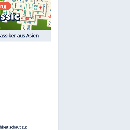
Film-Quiz: Bist Du ein
Cineast?
Kostenlos spielen