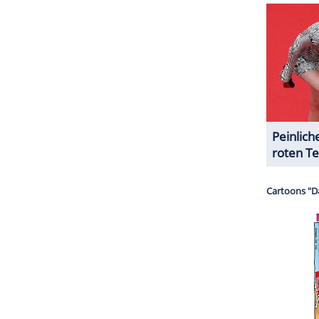
en" beschränkt haben.
ZURÜCK ZUR STARTS