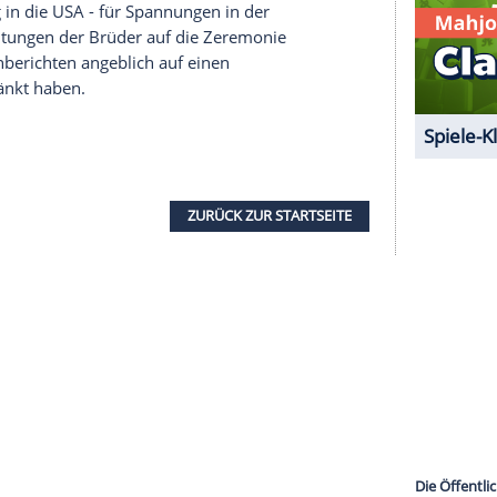
en 1. Juli gemeinsam eine
Statue
zu Ehren ihrer
961-1997). In einer gemeinsamen Erklärung der
n dem unsere
Mutter
60 Jahre alt geworden wäre,
ke und ihren Charakter." Diese Qualitäten hätte sie
unzählige
Leben
zum Besseren verändert. "Jeden
uns wäre", so die royalen Brüder weiter. Die
en
und
Vermächtnis
ihrer
Mutter
.
er war zuvor mit
Spannung
erwartet worden, da
eldiskutierten Oprah-Interview weiter als
aus
darin unter anderem
Rassismus
vor und
er - als Gefangene der Monarchie. Zuvor sorgte
n
Harry
und seiner Frau, Herzogin Meghan (39),
eren Umzug in die USA - für Spannungen in der
en Vorbereitungen der Brüder auf die
Zeremonie
ischen Medienberichten angeblich auf einen