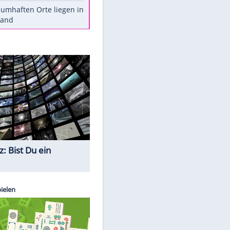
Stars heute
Diese Autos haben uns verlassen
Reese entschuldigt sich bei Fans:
"Tut mir aufrichtig leid"
Mit diesen Tricks wird der Grill
ruckzuck sauber
So nutzt man alte Smartphones
sinnvoll
Diese traumhaften Orte liegen in
Deutschland
Quiz