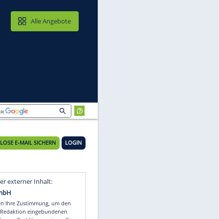
MAIL & CLOUD
Alle Angebote
KOSTENLOSE E-MAIL SICHERN
LOGIN
Video
Empfohlener externer Inhalt: