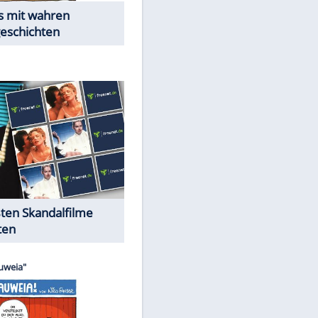
Peinliche Auftritte auf dem
roten Teppich
Cartoons "Das Wahre Leben"