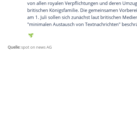
William
und
Harry
enthüllten am gestrig
verstorbenen
Mutter
Prinzessin Diana
(1
Brüder heißt es: "Heute, an dem Tag, a
erinnern wir uns an ihre Liebe, ihre Stär
für das Gute in der Welt eingesetzt und 
Tag wünschen wir uns, dass sie noch bei 
Statue
sei für immer ein Symbol für
Leb
Das Aufeinandertreffen der beiden Brüd
das Verhältnis unter anderem seit dem vi
angespannt gilt.
Harry
warf dem
Königsh
bezeichnete sich - und auch seinen Brud
bereits der Megxit - also der
Rücktritt
vo
von allen royalen Verpflichtungen und d
britischen
Königsfamilie
. Die gemeinsam
am 1. Juli sollen sich zunächst laut brit