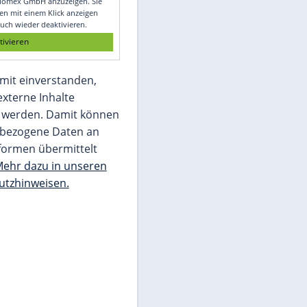
Glomex GmbH
Wir benötigen Ihre Zustimmung, um den
von unserer Redaktion eingebundenen
Inhalt von Glomex GmbH anzuzeigen. Sie
können diesen mit einem Klick anzeigen
lassen und auch wieder deaktivieren.
jetzt aktivieren
Ich bin damit einverstanden,
dass mir externe Inhalte
angezeigt werden. Damit können
personenbezogene Daten an
Drittplattformen übermittelt
werden.
Mehr dazu in unseren
Datenschutzhinweisen.