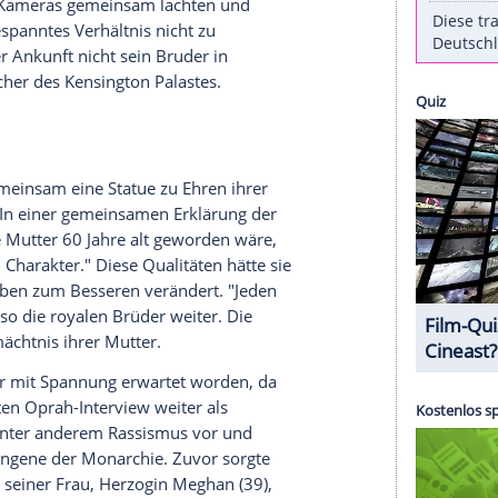
Wie britische Medien unter Berufung auf Insider
r
Enthüllung
der Diana-Statue am Donnerstag nur
an der Seite seines Bruders
Prinz William
(39).
ibt,
habe
Harry
den Champagner-Empfang im
 um 15:05 Uhr wieder verlassen. Um 13:32 Uhr sei
e es demnach nur einen kurzen, rund
r gegeben. Während sich die Geschwister für die
n und vor den Kameras gemeinsam lachten und
hin ein angespanntes Verhältnis nicht zu
 ihn bei der
Ankunft
nicht sein Bruder in
Pressesprecher
des
Kensington
Palastes.