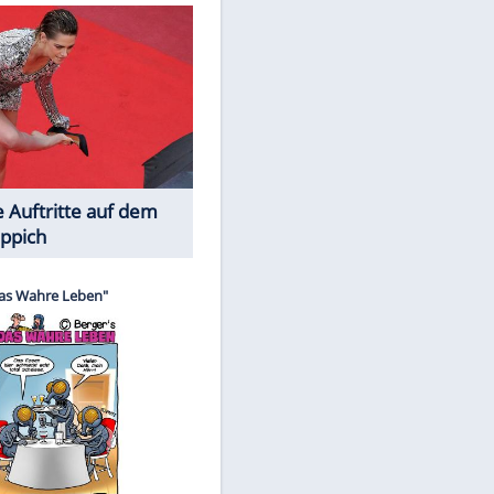
Spiele-Klassiker aus Asien
EITE
Die Öffentlichkeit schaut zu: