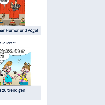
Cartoons mit wahren
Lebensgeschichten
Memo-Spiel