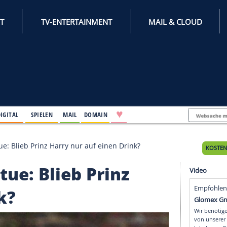
INTERNET
TV-ENTERTAINMENT
♥
IFESTYLE
DIGITAL
SPIELEN
MAIL
DOMAIN
Diana-Statue: Blieb Prinz Harry nur auf einen Drink?
-Statue: Blieb Prinz