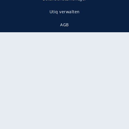
Utiq verwalten
AGB
Gender-Hinweis
Presse
Mediadaten
Karriere
Vertragskündigung
Vertrag widerrufen
gekennzeichnet mit