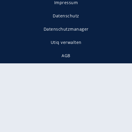
Impressum
Datenschutz
Datenschutzmanager
Utiq verwalten
AGB
Gender-Hinweis
Presse
Mediadaten
Karriere
Vertragskündigung