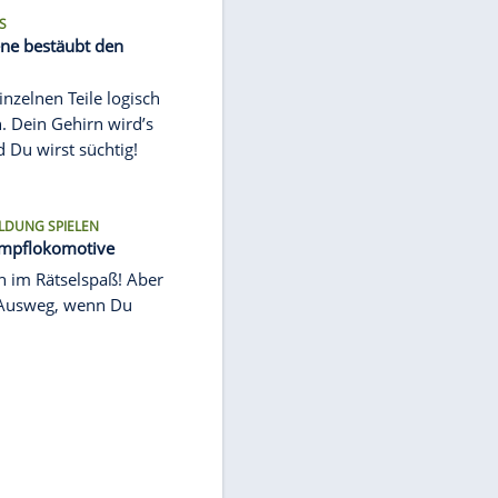
Puzzle: Moderne Architektur in der
Innenstadt
Denk scharf, löse clever! Tauche ein
in die Welt der kniffligen Puzzles.
SPIEL & SPASS
Puzzle: Biene bestäubt den
Lavendel
Setze die einzelnen Teile logisch
zusammen. Dein Gehirn wird’s
lieben. Und Du wirst süchtig!
OHNE ANMELDUNG SPIELEN