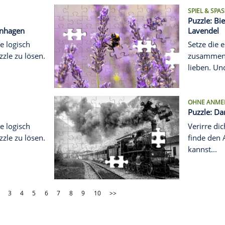
 Khalifa in Dubai
inier, gewinn! Jeder Zug
as Puzzle zu lösen.
ERND
ristisches
de in Kopenhagen
nzelnen Teile logisch
um das Puzzle zu lösen.
PIELEN