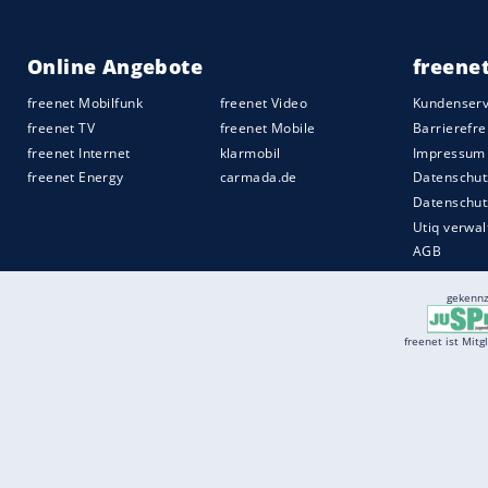
Services
Börse
Jobbörse
Spritpreis aktuell
Wetter
Ferientermine
Partnersuche
Online Angebote