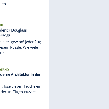
Puzzle: US-Truck im Wald
Finde die Lösung – wenn du kannst!
Nur die Schlausten lösen das Puzzle
mit 150 Teilen.
LOGIKAUFGABE
Puzzle: Frederick Douglass
Memorial Bridge
Klick, kombinier, gewinn! Jeder Zug
zählt bei diesem Puzzle. Wie viele
brauchst Du?
HERAUSFORDERND