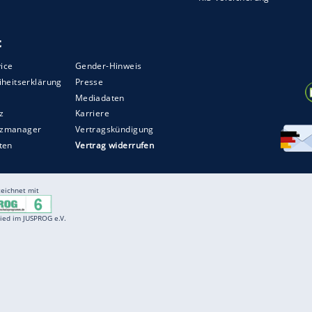
Entertainment
F
Cartoons
Spiele
D
Einbürgerungstest
Videos
f
Führerscheintest
Wissens-Quiz
f
Promi-Quiz
Witze
f
K
freenet