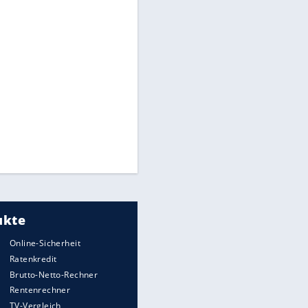
Puzzle: Dampflokomotive
Verirre dich im Rätselspaß! Aber
finde den Ausweg, wenn Du
kannst...