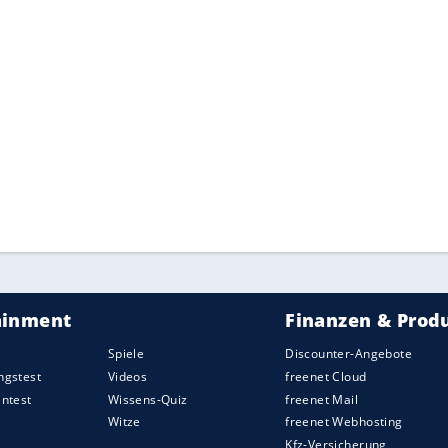
 Taj Mahal
nzelnen Teile logisch
um das Puzzle zu lösen.
1
2
3
4
5
6
7
8
9
10
>>