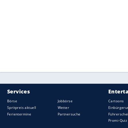
Puzzle: Das
Setze die ei
zusammen, 
SEITEN: