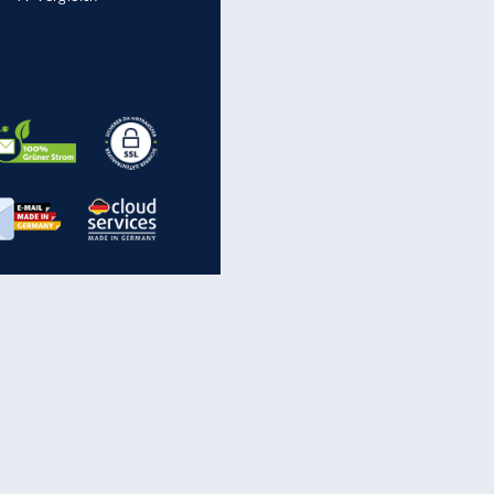
inanzen & Produkte
iscounter-Angebote
Online-Sicherheit
reenet Cloud
Ratenkredit
reenet Mail
Brutto-Netto-Rechner
reenet Webhosting
Rentenrechner
fz-Versicherung
TV-Vergleich