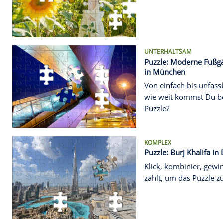
Puzzle: Fr
Dein Gehirn
lieben. Und
UNTERHALTS
Puzzle: Mo
in Münche
Von einfach
wie weit k
Puzzle?
KOMPLEX