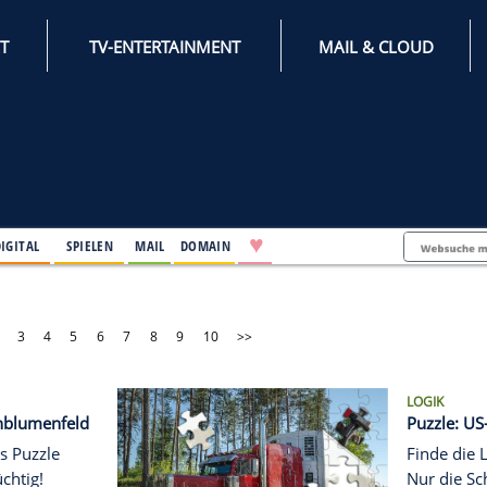
INTERNET
TV-ENTERTAINMENT
♥
IFESTYLE
DIGITAL
SPIELEN
MAIL
DOMAIN
1
2
3
4
5
6
7
8
9
10
>>
E