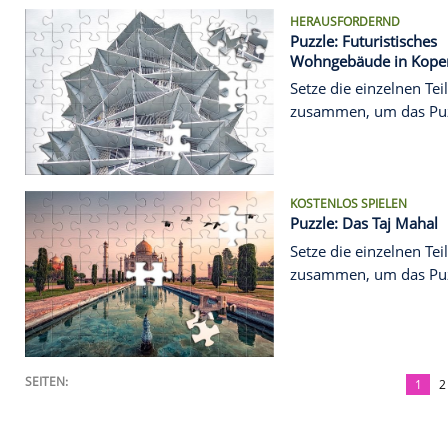
Puzzle: Burj
Klick, komb
zählt, um d
HERAUSFORD
Puzzle: Futu
Wohngebäu
Setze die ei
zusammen, 
KOSTENLOS S