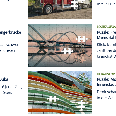
au im Sonnenblumenfeld
 wird dieses Puzzle
 Du wirst süchtig!
AM
derne Fußgängerbrücke
n
 bis unfassbar schwer –
ommst Du bei diesem