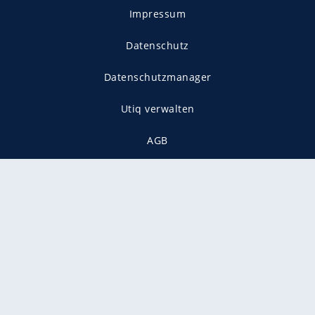
Impressum
Datenschutz
Datenschutzmanager
Utiq verwalten
AGB
Gender-Hinweis
Presse
Mediadaten
Karriere
Vertragskündigung