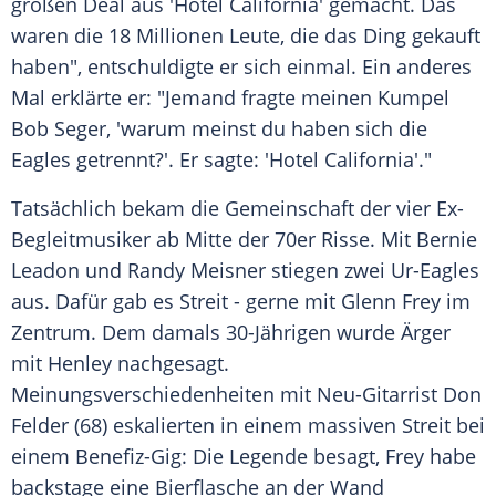
großen Deal aus '
Hotel California'
gemacht. Das
waren die 18 Millionen Leute, die das Ding gekauft
haben", entschuldigte er sich einmal. Ein anderes
Mal erklärte er: "Jemand fragte meinen Kumpel
Bob Seger, 'warum meinst du haben sich die
Eagles getrennt?'. Er sagte: '
Hotel California'
."
Tatsächlich bekam die Gemeinschaft der vier Ex-
Begleitmusiker ab Mitte der 70er Risse. Mit Bernie
Leadon und Randy Meisner stiegen zwei Ur-Eagles
aus. Dafür gab es Streit - gerne mit
Glenn Frey
im
Zentrum. Dem damals 30-Jährigen wurde Ärger
mit
Henley
nachgesagt.
Meinungsverschiedenheiten mit Neu-Gitarrist
Don
Felder
(68) eskalierten in einem massiven Streit bei
einem Benefiz-Gig: Die Legende besagt, Frey habe
backstage eine Bierflasche an der Wand