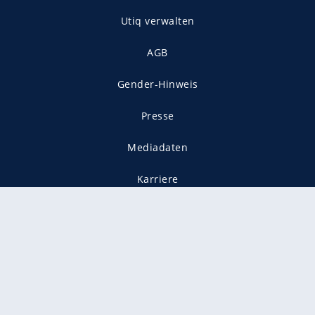
Utiq verwalten
AGB
Gender-Hinweis
Presse
Mediadaten
Karriere
Vertragskündigung
Vertrag widerrufen
gekennzeichnet mit