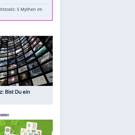
Aufruhr!
Was bei der Vogelfütterung
wirklich sinnvoll ist
"Infanti-No Go": Pressestimmen
zum Verbleib des FIFA-Chefs
Im Zeitraffer: Die Entwicklung
des Lenkrades
Lebensmittel, die nicht schlecht
werden
Sicherheitstools: 5 Mythen im
Check
Quiz