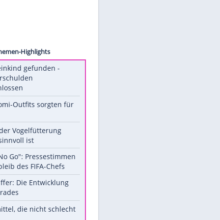
images
Unsere Themen-Highlights
Totes Kleinkind gefunden -
Fremdverschulden
ausgeschlossen
Diese Promi-Outfits sorgten für