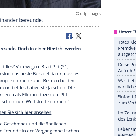
©
ddp 
ge gut miteinander bereundet
lich dicke Freunde. Doch in einer Hinsicht werden
s Vorzeige-Buddies? Von wegen.
Brad Pitt
(51,