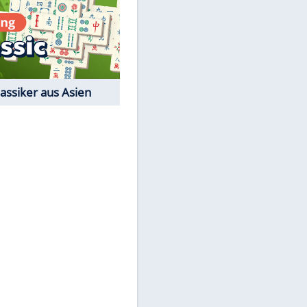
EITE
Film-Quiz: Bist Du ein
Cineast?
Kostenlos spielen