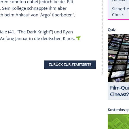
nts Men") sind das beste Beispiel dafür, dass es
nkurrenzkampf
kommen kann. Bei den beiden
h um Geld, denn beides haben sie ja schon. Die
lich ihrer Karrieren als Filmproduzenten.
Pitt
e"
: "Es kann schon zum
Wettstreit
kommen."
Short" können Sie sich hier ansehen
e der gleiche Geschmack und die ähnlichen
aben sich die Freunde in der Vergangenheit schon
. Triumphieren konnten dabei jedoch beide.
Pitt
e Big Short". Sein Kollege schnappte ihm aber
"Er hat mich beim Ankauf von 'Argo' überboten",
m
Christian Bale
(41, "The Dark Knight") und
Ryan
 Film kommt Anfang Januar in die deutschen Kinos.