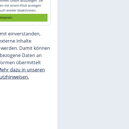
Glomex GmbH
Wir benötigen Ihre Zustimmung, um den
von unserer Redaktion eingebundenen
Inhalt von Glomex GmbH anzuzeigen. Sie
können diesen mit einem Klick anzeigen
lassen und auch wieder deaktivieren.
jetzt aktivieren
Ich bin damit einverstanden,
dass mir externe Inhalte
angezeigt werden. Damit können
personenbezogene Daten an
Drittplattformen übermittelt
werden.
Mehr dazu in unseren
Datenschutzhinweisen.