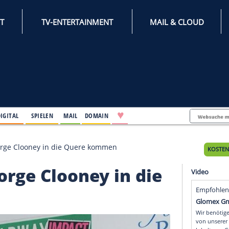
INTERNET
TV-ENTERTAINMENT
♥
IFESTYLE
DIGITAL
SPIELEN
MAIL
DOMAIN
Pitt und George Clooney in die Quere kommen
d George Clooney in d