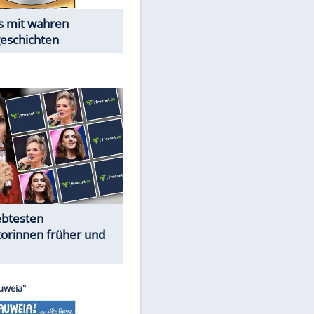
Alles aus!
Trennungsschock im Promi-
Kosmos
Cartoons "Das Wahre Leben"