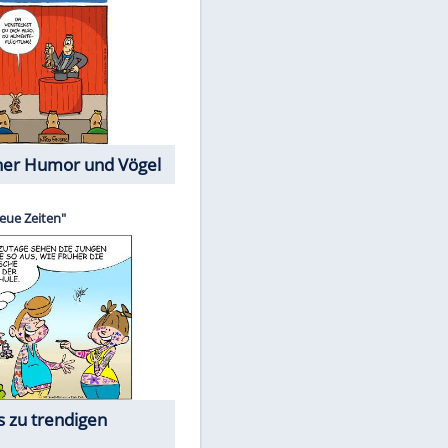
Cartoons mit wahren
Lebensgeschichten
Memo-Spiel