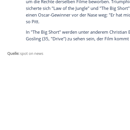
"Fury") und
George Clooney
(54, "Monume
in Männerfreundschaften schnell zum
Ko
geht es allerdings weder um Frauen, noc
zwei Stars rivalisieren viel mehr hinsicht
verriet dem Entertainment-Portal "Vultur
Den
Trailer
zu Pitts neuem Film "The Big 
Grund dafür sei dem Schauspieler zufolg
Interessen der beiden. Und tatsächlich h
um die Rechte derselben Filme beworben
sicherte sich "Law of the Jungle" und "Th
einen Oscar-Gewinner vor der Nase weg: 
so
Pitt
.
In "The Big Short" werden unter andere
Gosling
(35, "Drive") zu sehen sein, der