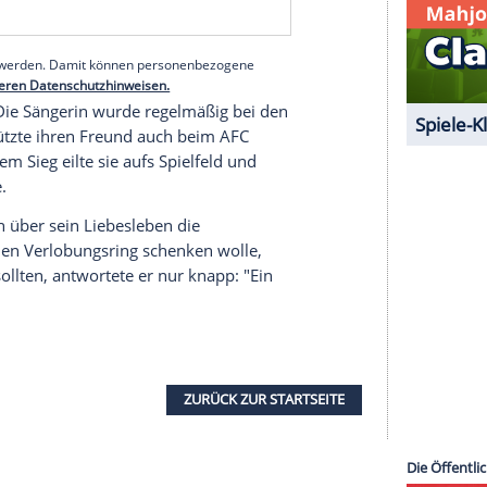
fünf
Kontinenten
alle
Rekorde
. Mit einem
 US-Dollar wurde sie zur erfolgreichsten
esucherzahlen waren beeindruckend: Über zehn
igen Shows mit mehr als 40 Songs. Insgesamt
serer Redaktion eingebundenen Inhalt von Glomex GmbH
nzeigen lassen und auch wieder deaktivieren.
halte angezeigt werden. Damit können personenbezogene