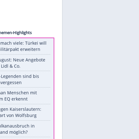
ichaud
Unsere Themen-Highlights
Aus drei mach viele: Türkei will
neuen Militärpakt erweitern
Ab 10. August: Neue Angebote
bei ALDI, Lidl & Co.