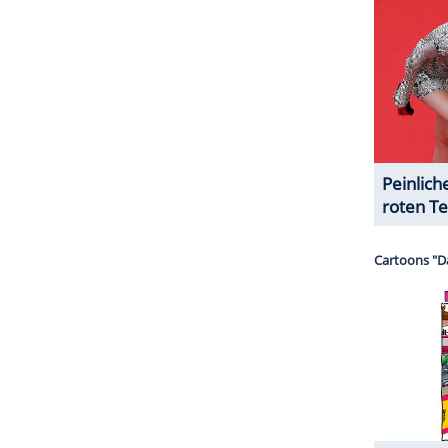
r dazu in unseren Datenschutzhinweisen.
3 ein
Paar
. Die Sängerin wurde regelmäßig bei den
und unterstützte ihren Freund auch beim
AFC
ills
. Nach dem
Sieg
eilte sie aufs Spielfeld und
mel regnete.
erten Fragen über sein
Liebesleben
die
 er Swift einen
Verlobungsring
schenken wolle,
einfahren sollten, antwortete er nur knapp: "Ein
ZURÜCK ZUR STARTS