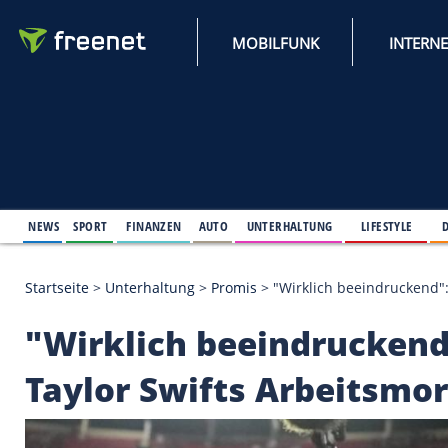
MOBILFUNK
NEWS
SPORT
FINANZEN
AUTO
UNTERHALTUNG
L
Startseite
>
Unterhaltung
>
Promis
>
"Wirklich beei
"Wirklich beeindruck