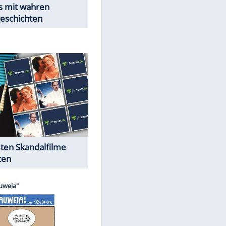
Peinliche Auftritte auf dem
roten Teppich
Cartoons "Das Wahre Leben"