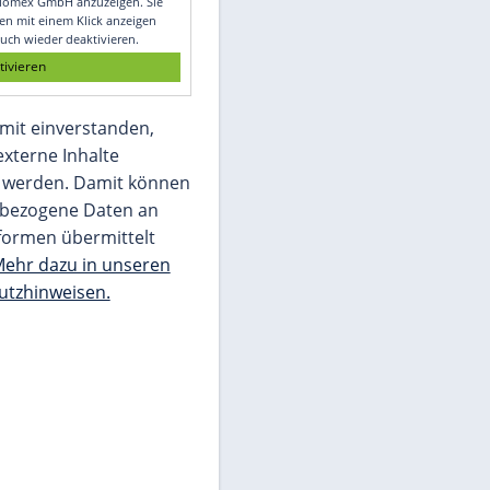
Glomex GmbH
Wir benötigen Ihre Zustimmung, um den
von unserer Redaktion eingebundenen
Inhalt von Glomex GmbH anzuzeigen. Sie
können diesen mit einem Klick anzeigen
lassen und auch wieder deaktivieren.
jetzt aktivieren
Ich bin damit einverstanden,
dass mir externe Inhalte
angezeigt werden. Damit können
personenbezogene Daten an
Drittplattformen übermittelt
werden.
Mehr dazu in unseren
Datenschutzhinweisen.