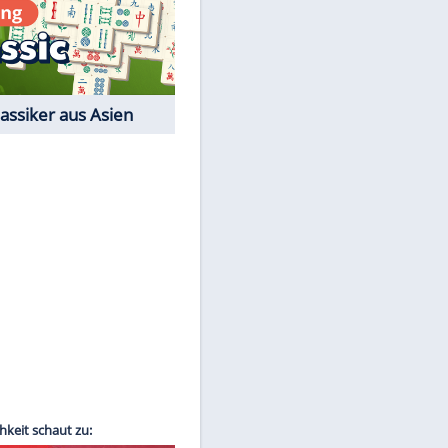
Film-Quiz: Bist Du ein
Cineast?
Kostenlos spielen