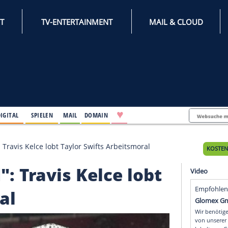
INTERNET
TV-ENTERTAINMENT
♥
IFESTYLE
DIGITAL
SPIELEN
MAIL
DOMAIN
ndruckend": Travis Kelce lobt Taylor Swifts Arbeitsmoral
end": Travis Kelce lo