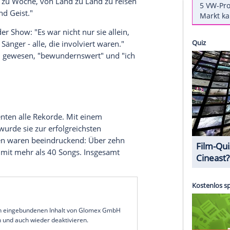
sas-City-Chiefs-Star
Travis Kelce
(35) die
undin
, Musik-Superstar
Taylor Swift
(34) in den
konferenz
vor dem großen NFL-Finale gegen die
ch der
Footballprofi
tief beeindruckt von den
Tour".
swert"
ur' gesehen habe, war wirklich beeindruckend",
"Von Woche zu Woche, von Land zu Land zu reisen
en Körper und Geist."
eist bei der Show: "Es war nicht nur sie allein,
 Band, die Sänger - alle, die involviert waren."
tanstrengung" gewesen, "bewundernswert" und "ich
ler
.