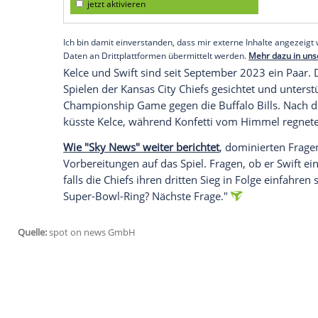
Rekorde auf der ganzen Welt
Tatsächlich brach Swifts "Eras Tour" auf 
Einspielergebnis
von über einer Milliarde
Konzerttournee
aller Zeiten. Auch die B
Millionen Fans sahen die rund dreistünd
absolvierte Swift 149 Konzerte.
Empfohlener externer Inhalt:
Glomex GmbH
Wir benötigen Ihre Zustimmung, um den von un
anzuzeigen. Sie können diesen mit einem Klick a
jetzt aktivieren
Ich bin damit einverstanden, dass mir externe In