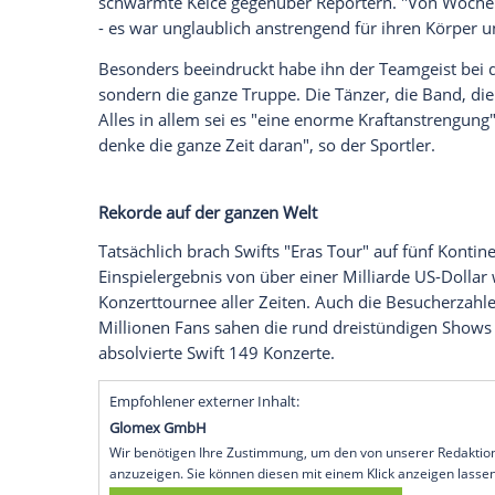
Wenige Tage vor dem
Super Bowl
hat Kan
beeindruckende
Arbeitsmoral
seiner
Fre
höchsten Tönen gelobt. Bei einer
Presse
Philadelphia Eagles
am Sonntag zeigte si
Strapazen der rekordverdächtigen "Eras 
Travis Kelce: "Ihre Leistung ist bemerken
"Was ich im letzten Jahr bei der 'Eras To
schwärmte Kelce gegenüber Reportern. 
- es war unglaublich anstrengend für ihr
Besonders beeindruckt habe ihn der Teamg
sondern die ganze Truppe. Die Tänzer, die
Alles in allem sei es "eine enorme Kraf
denke die ganze Zeit daran", so der
Sport