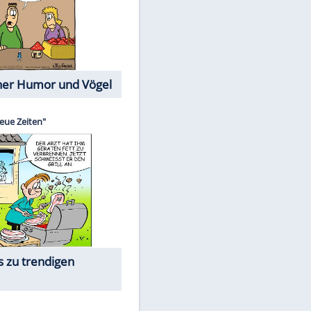
Cartoons mit wahren
Lebensgeschichten
Memo-Spiel