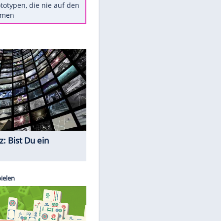
Diese TV-Legenden sind bis
heute unvergessen
Woran man Menschen mit
niedrigem EQ erkennt
Torlos gegen Kaiserslautern:
Stotterstart von Wolfsburg
Ist ein Vulkanausbruch in
Deutschland möglich?
5 VW-Prototypen, die nie auf den
Markt kamen
Quiz