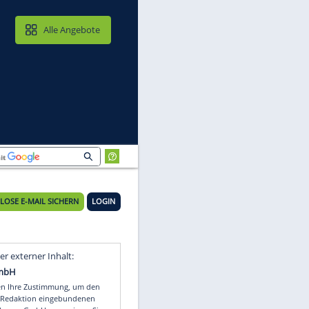
MAIL & CLOUD
Alle Angebote
n
21°C
KOSTENLOSE E-MAIL SICHERN
LOGIN
m
Video
Empfohlener externer Inhalt: