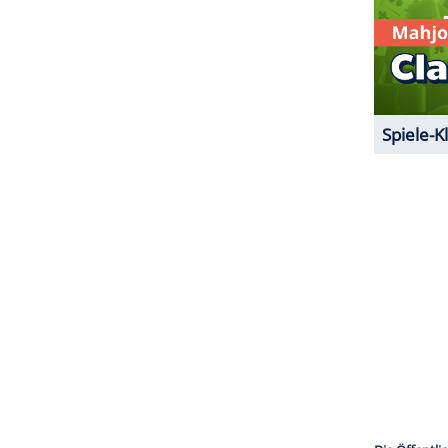
 und Hipstern ein beliebtes Kaffeegetränk, das
same Weise wieder auf die Beine brachte. Die
fahrt geflissentlich ignorierend, schrieb
Fischer
geht style": "Mit Soja-Latte holen wir den Titel!"
ZURÜCK ZUR STARTS