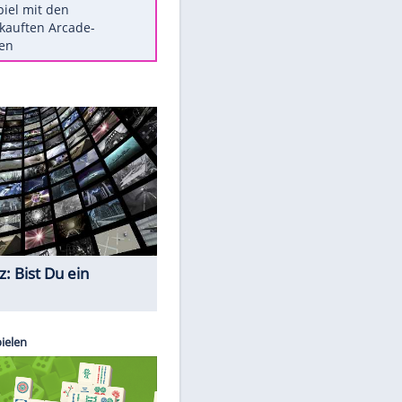
Die größten Mythen über
Medikamente
Berlins Matchwinner Grönning:
"Veränderte Perspektive"
Vorsicht: Diese 17 Dinge hassen
Katzen
Illegales Asphalt-Kartell muss
Mio-Strafe zahlen
Memo-Spiel mit den
meistverkauften Arcade-
Maschinen
Quiz