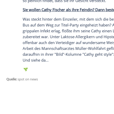
Spielerfrauen-Bus entstand - und eine Sto
Freundin von Mats Hummels hat nämlich
Weltmeister wurde...
Es gibt viele Fan-Gesänge, die auch la
Deutschland
tingeln werden. Und wenn m
"Soja-Latte-Song" dazugehören: Auf der
kann man
Fischer
und
Sarah Brandner
, 
Video sehen
, das so manchen zum
Frem
hey, hey" skandieren die Ladys, währen
so peinlich findet, dass sie ihr Gesicht ve
Sie wollen
Cathy Fischer
als ihre Feindin?
Was steckt hinter dem Einzeiler, mit dem
Bus auf dem Weg zur Titel-Party eingehe
grippalen Infekt erlag, flößte ihm seine
C