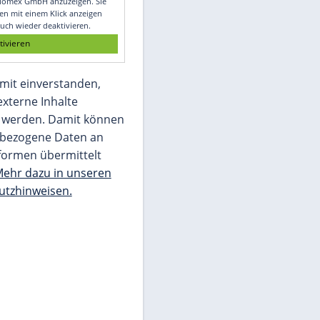
Glomex GmbH
Wir benötigen Ihre Zustimmung, um den
von unserer Redaktion eingebundenen
Inhalt von Glomex GmbH anzuzeigen. Sie
können diesen mit einem Klick anzeigen
lassen und auch wieder deaktivieren.
jetzt aktivieren
Ich bin damit einverstanden,
dass mir externe Inhalte
angezeigt werden. Damit können
personenbezogene Daten an
Drittplattformen übermittelt
werden.
Mehr dazu in unseren
Datenschutzhinweisen.