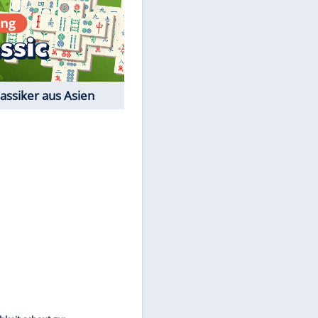
Film-Quiz: Bist Du ein
Cineast?
EITE
Kostenlos spielen