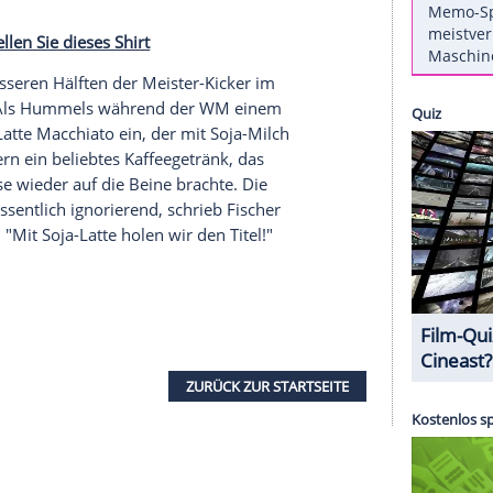
ry erzählt, die so nur Cathy Fischer parat hat. Die
 ihre eigene Version, warum Deutschland
nge nach der WM noch als Ohrwürmer durch
an richtig hinhört, könnte auch
Cathy Fischers
 Facebook-Seite von
Mats Hummels'
Partnerin
die
Freundin
von
Bastian Schweinsteiger
in einem
dschämen
bringen wird. "Soja-Latte, Soja-Latte,
d Mesut Ösils
Herzblatt
Mandy Capristo
die
Szene
rsteckt.
 Dann bestellen Sie dieses Shirt
 sich die besseren Hälften der Meister-Kicker im
izt haben? Als
Hummels
während der WM einem
athy
einen
Latte
Macchiato ein, der mit Soja-Milch