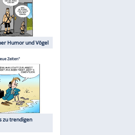
Cartoons mit wahren
Lebensgeschichten
Memo-Spiel