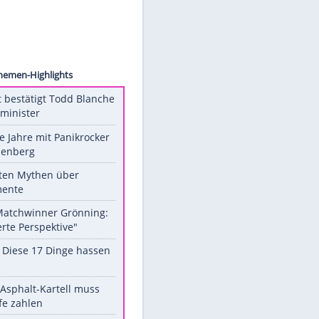
ischer
in
Unsere Themen-Highlights
US-Senat bestätigt Todd Blanche
als Justizminister
Durch die Jahre mit Panikrocker
Udo Lindenberg