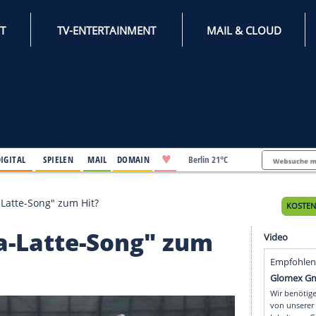
INTERNET
TV-ENTERTAINMENT
♥
IFESTYLE
DIGITAL
SPIELEN
MAIL
DOMAIN
Berli
chers "Soja-Latte-Song" zum Hit?
 "Soja-Latte-Song" zu