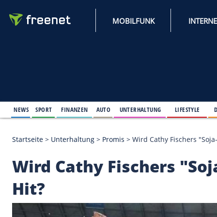
MOBILFUNK
NEWS
SPORT
FINANZEN
AUTO
UNTERHALTUNG
L
Startseite
>
Unterhaltung
>
Promis
>
Wird Cathy Fis
Wird Cathy Fischers