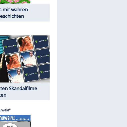
Die Öffentlichkeit schaut zu:
Peinliche Auftritte auf dem
roten Teppich
Cartoons "Das Wahre Leben"