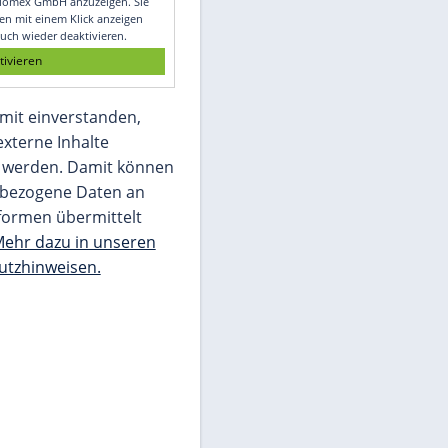
Glomex GmbH
Wir benötigen Ihre Zustimmung, um den
von unserer Redaktion eingebundenen
Inhalt von Glomex GmbH anzuzeigen. Sie
können diesen mit einem Klick anzeigen
lassen und auch wieder deaktivieren.
jetzt aktivieren
Ich bin damit einverstanden,
dass mir externe Inhalte
angezeigt werden. Damit können
personenbezogene Daten an
Drittplattformen übermittelt
werden.
Mehr dazu in unseren
Datenschutzhinweisen.