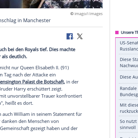
©
imago/i 
tert vom Anschlag in Manchester
ster
sitzt auch bei den Royals tief. Dies machte
ment mehr als deutlich.
zeigte sich nicht nur Queen
Elisabeth II.
(91)