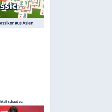
EITE
Film-Quiz: Bist Du ein
Cineast?
Kostenlos spielen