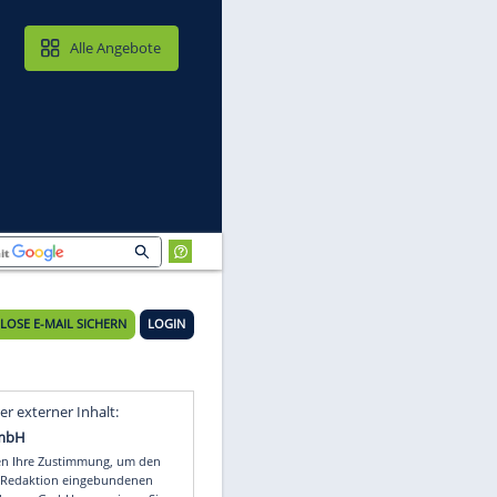
MAIL & CLOUD
Alle Angebote
KOSTENLOSE E-MAIL SICHERN
LOGIN
n
Video
Empfohlener externer Inhalt: