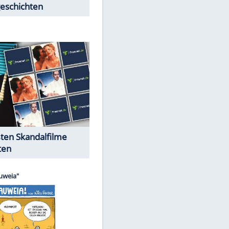
Peinliche Auftritte auf dem
roten Teppich
Cartoons "Das Wahre Leben"