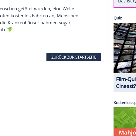
fentlichte am Tag nach der Attacke ein
eitete der Kensington Palast die Botschaft,
in der
Kate und Bruder Harry erschüttert zeigt.
rtner sind mit unvorstellbarer Trauer konfrontiert
 von ihnen", heißt es dort.
edankt sich auch William in seinem Statement für
kerung: "Wir danken den Menschen von
tand und ihre Gemeinschaft gezeigt haben und der
ei dem 22 Menschen getötet wurden, eine Welle
Taxifahrer boten kostenlos Fahrten an, Menschen
lätze an und die Krankenhäuser nahmen sogar
 so viele gab.