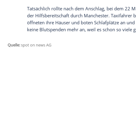
schockiert. Auch
Prinz William
(34) veröf
emotionales Statement.
Via Twitter verbr
William sich auch im Namen von Ehefrau 
"Hunderte Freunde, Eltern, Kinder und Pa
und wir senden unsere Gedanken zu allen
Wie schon seine Großmutter die Queen b
den großen Zusammenhalt in der Bevöl
Manchester
, die ihre Stärke, ihren Ans
Welt damit ein Vorbild sind."
Tatsächlich rollte nach dem Anschlag, b
der Hilfsbereitschaft durch
Manchester
. 
öffneten ihre Häuser und boten Schlafp
keine Blutspenden mehr an, weil es schon