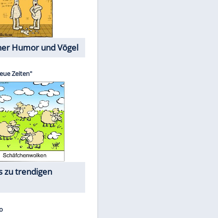
Cartoons mit wahren
Lebensgeschichten
Memo-Spiel
Die größten Skandalfilme