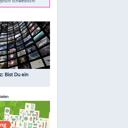
Diese Autos haben uns verlassen
Randale in Dresden: DFB-
Bundesgericht bestätigt Urteil
Mit diesen Tricks wird der Grill
ruckzuck sauber
So nutzt man alte Smartphones
sinnvoll
Das ist typisch schwedisch!
Quiz