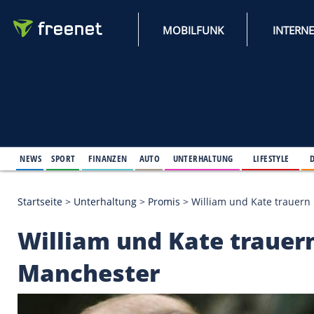
MOBILFUNK
NEWS
SPORT
FINANZEN
AUTO
UNTERHALTUNG
L
Startseite
>
Unterhaltung
>
Promis
>
William und K
William und Kate tr