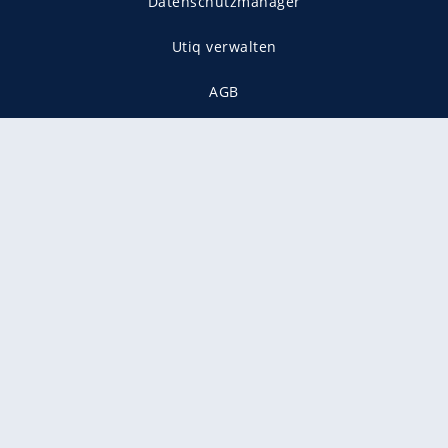
Datenschutzmanager
Utiq verwalten
AGB
Gender-Hinweis
Presse
Mediadaten
Karriere
Vertragskündigung
Vertrag widerrufen
gekennzeichnet mit