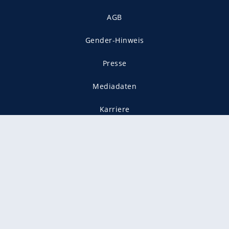
AGB
Gender-Hinweis
Presse
Mediadaten
Karriere
Vertragskündigung
Vertrag widerrufen
gekennzeichnet mit
freenet ist Mitglied im JUSPROG e.V.