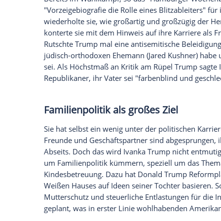
offen aus", sagt sie in ihrem ersten offi
ein Medium, das
Donald Trump
überhaupt
nicht wissen, wenn sie mal anderer Mein
Ivanka Trump
in der "Rolle ein
Solche wohlgesetzten Worte hat man be
Unterschiede zwischen Vater und Tochter s
Hitzkopf und Impulsmensch, schnell beleid
Beherrschung des eigenen Körpers und de
aus, sagt immer das Gleiche, kühl, wohl
die Haare verweht, ihm die Gesichtszüge 
Frisur einbetoniert, das Lächeln festgef
herumfuchteln wie ihr Vater. Sein Stil is
ist subtile Park-Avenue-Eleganz, andeutu