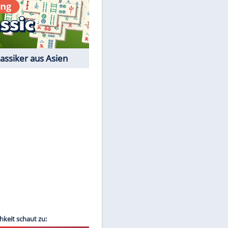
Film-Quiz: Bist Du ein
Cineast?
Kostenlos spielen