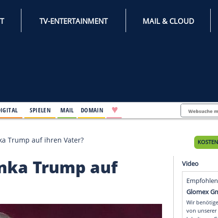
INTERNET
TV-ENTERTAINMENT
♥
IFESTYLE
DIGITAL
SPIELEN
MAIL
DOMAIN
ss hat Ivanka Trump auf ihren Vater?
t Ivanka Trump auf