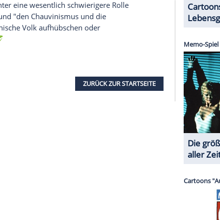
er Wochenblatt", habe
Ivanka Trump
mit ihrer
leiters" für ihren Vater gespielt. Wie ein Mantra
ügig der Herr Papa sei. Seine sexistischen Sprüche
rriere als Frau im väterlichen Unternehmen.
eleidigung raus, stellte
Ivanka
klar, dass sie einen
ner) habe und selbst zum Judentum konvertiert
rump sagte
Ivanka
auf dem Parteitag der
und geschlechtsneutral".
schen Karriere von
Donald Trump
gelitten. Etliche
sprungen, ihr Modeunternehmen geriet leicht ins
t entmutigen. Als präsidiale Beraterin will sie sich
m das Thema arbeitende Frauen und
p
Reformpläne vorgelegt, die nach Auskunft des