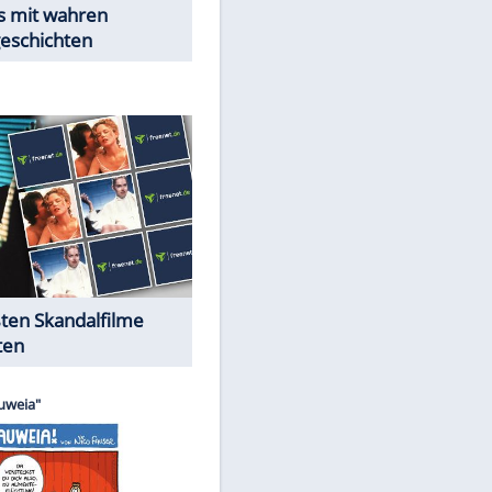
Peinliche Auftritte auf dem
roten Teppich
Cartoons "Das Wahre Leben"