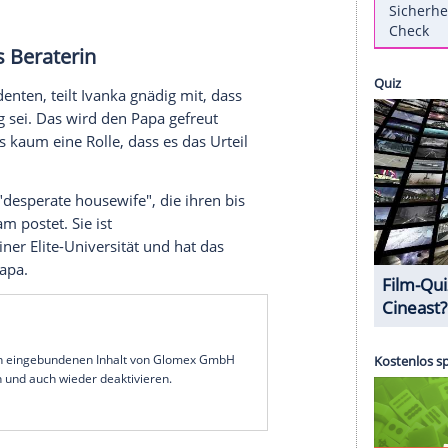
lichkeit. Er ist impulsiv, geltungssüchtig, und
 da hilft auch die rote Krawatte nicht. Sie ist
 Notfall lächelt sie Gegenargumente cool weg.
anka
(35). Er
Präsident der Vereinigten Staaten
von
rdenschwerer Immobilien-Boss, sie dreifache Mutter,
 ein politisches Leichtgewicht, sie die perfekte
apa, sie seine "first daughter". Da stellt sich die
auf ihren politisch unberechenbaren Vater, und
rview als Beraterin
es US-Präsidenten, teilt
Ivanka
gnädig mit, dass
 guten Weg sei. Das wird den Papa gefreut
da spielt es kaum eine Rolle, dass es das Urteil