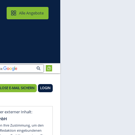
MAIL & CLOUD
Alle Angebote
KOSTENLOSE E-MAIL SICHERN
LOGIN
Video
Empfohlener externer Inhalt: