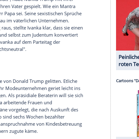
ziellen Interview mit dem US-Sender
CBS
- übrigens
 nicht ab kann. Sie lasse es nur die Öffentlichkeit
ung sei.
es Blitzableiters"
im amtierenden US-Präsidenten kaum gehört. Die
ind so groß, dass die "Zeit" schrieb: "Er ist
igt, noch schneller beleidigend. Sie hat die
r eigenen Sprache gemeistert, sieht immer gleich
überlegt, mit Samtstimme. Wo es
Donald Trump
entgleiten, bleibt
Ivanka Trump
makellos, die
roren. Niemals würde sie pampig mit der Hand
t Prunk und Protz, immer ein bisschen notgeil. Ihrer
ngsweise sexy."