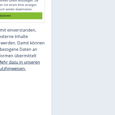
Glomex GmbH
Wir benötigen Ihre Zustimmung, um den
von unserer Redaktion eingebundenen
Inhalt von Glomex GmbH anzuzeigen. Sie
können diesen mit einem Klick anzeigen
lassen und auch wieder deaktivieren.
jetzt aktivieren
Ich bin damit einverstanden,
dass mir externe Inhalte
angezeigt werden. Damit können
personenbezogene Daten an
Drittplattformen übermittelt
werden.
Mehr dazu in unseren
Datenschutzhinweisen.