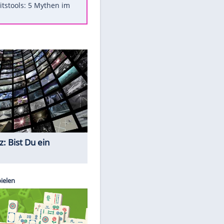
Was bei der Vogelfütterung
wirklich sinnvoll ist
"Infanti-No Go": Pressestimmen
zum Verbleib des FIFA-Chefs
Im Zeitraffer: Die Entwicklung
des Lenkrades
Lebensmittel, die nicht schlecht
werden
Sicherheitstools: 5 Mythen im
Check
Quiz