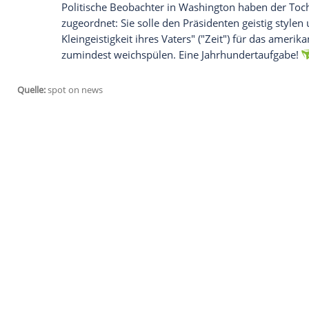
Bereits im Wahlkampf, so das "Hamburg
"Vorzeigebiografie die Rolle eines Blitzab
wiederholte sie, wie großartig und großz
konterte sie mit dem Hinweis auf ihre Ka
Rutschte Trump mal eine antisemitische B
jüdisch-orthodoxen Ehemann (Jared Kush
sei. Als Höchstmaß an Kritik am Rüpel T
Republikaner, ihr Vater sei "farbenblind 
Familienpolitik als großes Ziel
Sie hat selbst ein wenig unter der politi
Freunde und Geschäftspartner sind abge
Abseits. Doch das wird
Ivanka Trump
nich
um Familienpolitik kümmern, speziell u
Kindesbetreuung. Dazu hat
Donald Trum