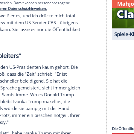
 verblödete "desperate housewife", die ihren bis
 auf
Instagram
postet. Sie ist
tsexamen einer Elite-Universität und hat das
hätzt der Papa.
serer Redaktion eingebundenen Inhalt von Glomex GmbH
nzeigen lassen und auch wieder deaktivieren.
halte angezeigt werden. Damit können personenbezogene
r dazu in unseren Datenschutzhinweisen.
nung bin, weiß er es, und ich drücke mich total