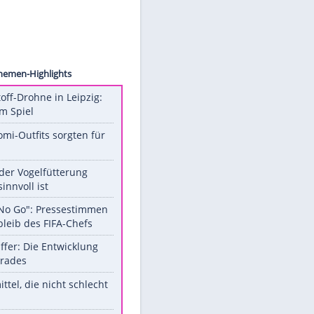
ollect
Unsere Themen-Highlights
Sprengstoff-Drohne in Leipzig:
Semtex im Spiel
Diese Promi-Outfits sorgten für
Aufruhr!