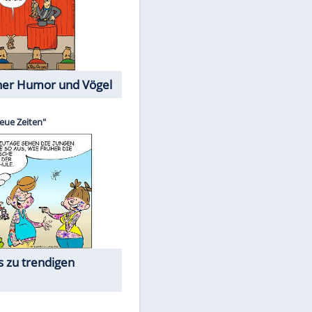
Cartoons mit wahren
Lebensgeschichten
Memo-Spiel
EITE