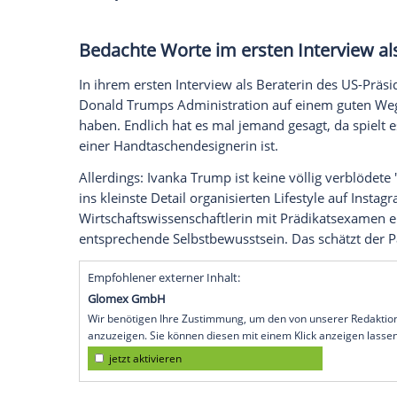
Auf dem ersten Blick ist da kaum eine Ähn
sein Stil ist eher prollig als staatstragend,
beherrscht, elegant durchgestylt, und im
Donald Trump
(70) und seine Tochter
Iv
Amerika
, sie seine Beraterin. Er millia
Ehefrau, Golferin, Mode-Unternehmerin. Er
Stil-Ikone ohne politische Ahnung. Er der P
Frage: Hat sie überhaupt einen Einfluss 
wenn ja, welchen?
Bedachte Worte im ersten Inte
In ihrem ersten Interview als Beraterin d
Donald Trumps
Administration auf einem
haben. Endlich hat es mal jemand gesagt, 