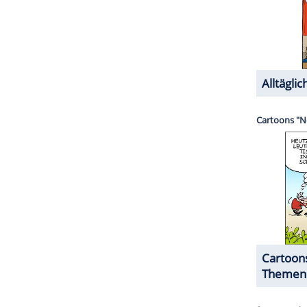
basieren. So sind sechs Wochen bezahlter
gen für die Inanspruchnahme von Kindesbetreuung
den Amerikanern zugute käme.
n der Tochter eine wesentlich schwierigere Rolle
istig stylen und "den Chauvinismus und die
ür das amerikanische Volk aufhübschen oder
taufgabe!
ZURÜCK ZUR STARTS