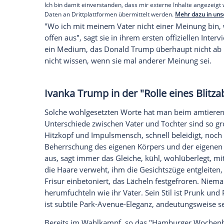
einer Handtaschendesignerin ist.
Allerdings:
Ivanka Trump
ist keine völlig
ins kleinste Detail organisierten Lifestyle
Wirtschaftswissenschaftlerin mit Prädika
entsprechende Selbstbewusstsein. Das sc
Empfohlener externer Inhalt:
Glomex GmbH
Wir benötigen Ihre Zustimmung, um den von un
anzuzeigen. Sie können diesen mit einem Klick a
jetzt aktivieren
Ich bin damit einverstanden, dass mir externe In
Daten an Drittplattformen übermittelt werden.
Meh
"Wo ich mit meinem Vater nicht einer Mei