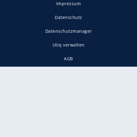
Impressum
Datenschutz
Datenschutzmanager
Utiq verwalten
AGB
Gender-Hinweis
Presse
Mediadaten
Karriere
Vertragskündigung