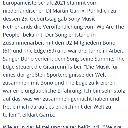
Europameisterschaft
2021 stammt vom
niederländischen DJ
Martin Garrix
. Pünktlich zu
dessen 25.
Geburtstag
gab
Sony
Music
Netherlands die
Veröffentlichung
von "We Are The
People" bekannt. Der Song entstand in
Zusammenarbeit
mit den U2-Mitgliedern
Bono
(61) und
The Edge
(59) und war drei Jahre in Arbeit.
Sänger
Bono
verleiht dem Song seine Stimme,
The
Edge
steuert die Gitarrenriffs bei. "Die Musik für
eines der größten Sportereignisse der Welt
zusammen mit
Bono
und
The Edge
zu kreieren,
war eine unglaubliche
Erfahrung
. Ich bin sehr stolz
auf das, was wir zusammen gemacht haben und
freue mich darauf, es endlich mit der Welt zu
teilen!", erklärt
Garrix
.
Wie es in der Mitteilung weiter heißt, will "We Are