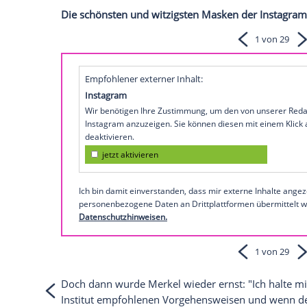
und dem französischen Staatschef
Emma
brandenburgischen Schloss Meseberg ging
Merkel
in der Öffentlichkeit kaum mit M
"Wenn ich die Abstandsregeln einhalte, 
wenn ich sie nicht einhalte und ich zum 
nicht, offensichtlich, sonst hätten sie 
entgegnete die Kanzlerin auf die Frage ein
wann ich wo einkaufen gehe", schob sie
Die schönsten und witzigsten Masken de
Empfohlener externer Inhalt:
Instagram