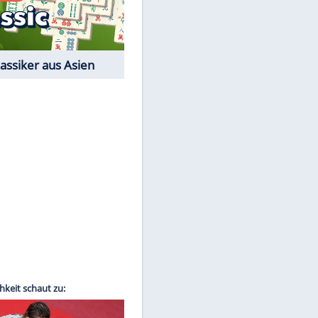
Film-Quiz: Bist Du ein
Cineast?
Kostenlos spielen