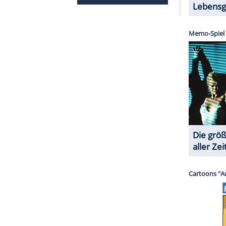
ie Masken - egal aus welchem Material -
e Maske feucht ist, sollte man sie sofort
durchfeuchteter Stoff ist ein Nährboden für
endbare Masken sollten nach dem Gebrauch
 und bestenfalls danach noch gebügelt
1 von 6
ührt: "In allen Bundesländern gilt ab dieser
tzmasken im öffentlichen Nahverkehr und beim
regierung
.