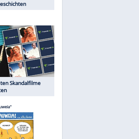
Peinliche Auftritte auf dem
roten Teppich
Cartoons "Das Wahre Leben"