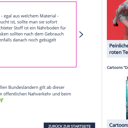
nstituts
(
RKI
) am 31. März 2020 wurde das Tragen
 bereits empfohlen.
serer Redaktion eingebundenen Inhalt von Glomex GmbH
nzeigen lassen und auch wieder deaktivieren.
halte angezeigt werden. Damit können personenbezogene
r dazu in unseren Datenschutzhinweisen.
ken sollten Sie vermeiden: