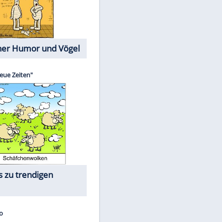
Cartoons mit wahren
EITE
Lebensgeschichten
Memo-Spiel
Die größten Skandalfilme