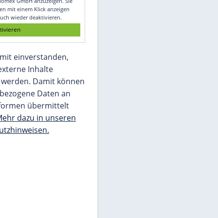
Glomex GmbH
Wir benötigen Ihre Zustimmung, um den
von unserer Redaktion eingebundenen
Inhalt von Glomex GmbH anzuzeigen. Sie
können diesen mit einem Klick anzeigen
lassen und auch wieder deaktivieren.
jetzt aktivieren
Ich bin damit einverstanden,
dass mir externe Inhalte
angezeigt werden. Damit können
personenbezogene Daten an
Drittplattformen übermittelt
werden.
Mehr dazu in unseren
Datenschutzhinweisen.