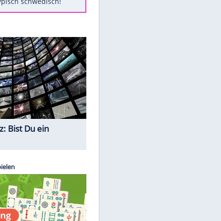
Diese Autos haben uns verlassen
Auftakt-Misere gestoppt: Berlin
gewinnt in Bochum
Mit diesen Tricks wird der Grill
ruckzuck sauber
So nutzt man alte Smartphones
sinnvoll
Das ist typisch schwedisch!
Quiz