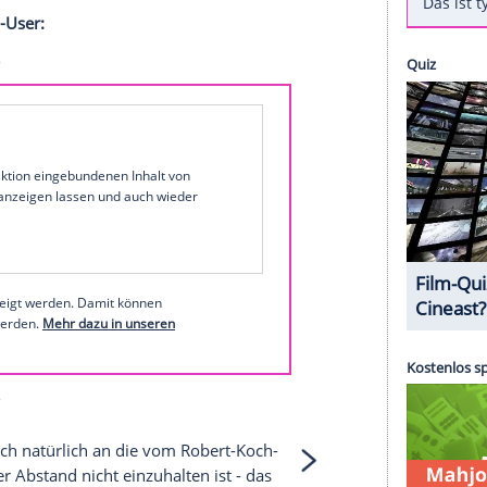
nuel Macron
(42) am Montag im
 es nicht nur um Politik. Auch die Frage, warum
und-Nasen-Schutz zu sehen ist, kam zur Sprache.
brauche ich die Maske nicht aufzusetzen. Und
Beispiel einkaufen gehe, dann treffen wir uns
mich auch schon mit Maske sehen können",
er Journalistin. "Ich verrate ihnen aber nicht,
 mit einem Augenzwinkern hinterher.
r Instagram-User:
1 von 29