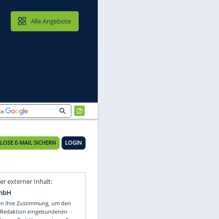
MAIL & CLOUD
Alle Angebote
KOSTENLOSE E-MAIL SICHERN
LOGIN
Video
Empfohlener externer Inhalt: