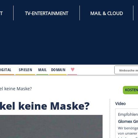
INTERNET
TV-ENTERTAINMENT
♥
IFESTYLE
DIGITAL
SPIELEN
MAIL
DOMAIN
ngela Merkel keine Maske?
 Merkel keine Maske?