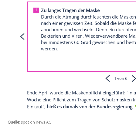
Maskenpflicht seit Ende April
In der Pressekonferenz des
Robert-Koch-I
der Masken als Corona-Schutzmaßnahme
Empfohlener externer Inhalt:
Glomex GmbH
Wir benötigen Ihre Zustimmung, um den von un
anzuzeigen. Sie können diesen mit einem Klick a
jetzt aktivieren
Ich bin damit einverstanden, dass mir externe In
Daten an Drittplattformen übermittelt werden.
Meh
Diese Fehler beim Tragen von Schutzmas