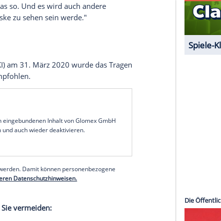
 unserer Redaktion eingebundenen Inhalt von
t einem Klick anzeigen lassen und auch wieder
e Inhalte angezeigt werden. Damit können
 übermittelt werden.
Mehr dazu in unseren
1 von 29
Ich halte mich natürlich an die vom
Robert-Koch-
 wenn der Abstand nicht einzuhalten ist - das
-, dann ist das so. Und es wird auch andere
noch mit Maske zu sehen sein werde."