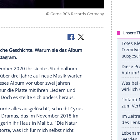
©
Gerne RCA Records G
sik.
 ihre persönliche Geschichte. Warum sie das Album
jetzt bei
Instagram
.
t am 27. November 2020 ihr siebtes Studioalbum