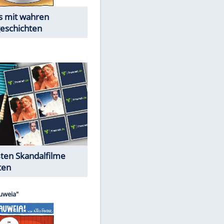
Die Öffentlichkeit schaut zu:
Peinliche Auftritte auf dem
roten Teppich
Cartoons "Das Wahre Leben"