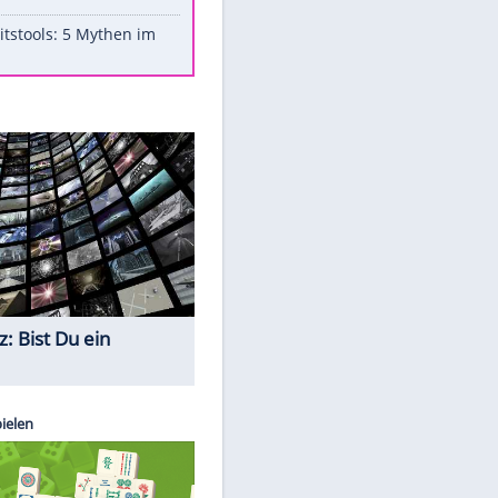
Aufruhr!
Was bei der Vogelfütterung
wirklich sinnvoll ist
"Infanti-No Go": Pressestimmen
zum Verbleib des FIFA-Chefs
Im Zeitraffer: Die Entwicklung
des Lenkrades
Lebensmittel, die nicht schlecht
werden
Sicherheitstools: 5 Mythen im
Check
Quiz