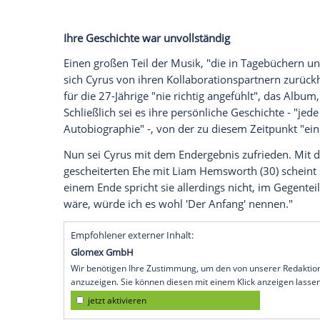
"Plastic Hearts" auf den Markt. Warum si
ließ?
Bei Instagram erklärt die Sängerin:
"
begonnen. Ich dachte, ich hätte alles im G
Klängen, sondern mein ganzes verdammtes
"Gerade als ich dachte, das Gesamtwerk se
Alles habe sich geändert. In den Flam
US-Bundesstaat Kalifornien herrschte, ver
tat das, was ich jetzt als Gefallen betrach
loslassen konnte."
Ihre Geschichte war unvollständig
Einen großen Teil der Musik, "die in T
sich
Cyrus
von ihren Kollaborationspart
für die 27-Jährige "nie richtig angefühlt"