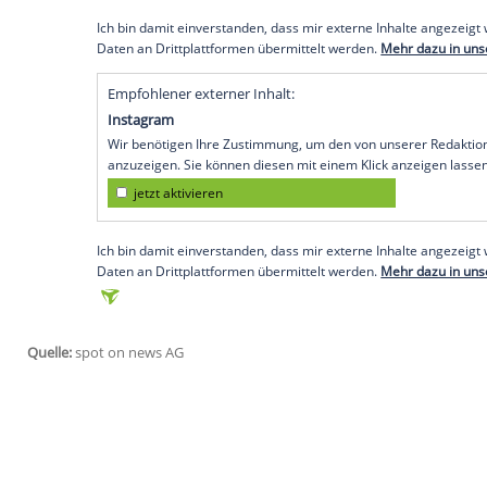
Schließlich sei es ihre persönliche Geschic
Autobiographie" -, von der zu diesem Zei
Nun sei
Cyrus
mit dem Endergebnis zufri
gescheiterten Ehe mit Liam Hemsworth (3
einem Ende spricht sie allerdings nicht,
wäre, würde ich es wohl 'Der Anfang' ne
Empfohlener externer Inhalt:
Glomex GmbH
Wir benötigen Ihre Zustimmung, um den von un
anzuzeigen. Sie können diesen mit einem Klick a
jetzt aktivieren
Ich bin damit einverstanden, dass mir externe In
Daten an Drittplattformen übermittelt werden.
Meh