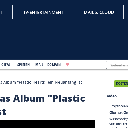
INTERNET
TV-ENTERTAINMENT
♥
IFESTYLE
DIGITAL
SPIELEN
MAIL
DOMAIN
y Cyrus das Album "Plastic Hearts" ein Neuanfang ist
us das Album "Plasti