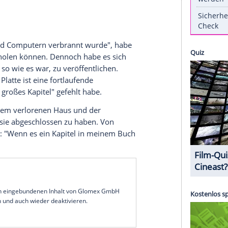
e ihre Fans über drei Jahre auf neue Musik warten
Ich habe dieses Album vor über zwei Jahren
riff. Nicht nur die Platte mit ihren Liedern und
 Leben." Doch es stellte sich anders heraus.
i fertig, wurde alles ausgelöscht", schreibt
Cyrus
.
men des Feuer-Dramas, das im November 2018 im
lor die Sängerin ihr Haus in Malibu. "Die Natur
te, und zerstörte, was ich für mich selbst nicht
agebüchern und Computern verbrannt wurde", habe
nern zurückholen können. Dennoch habe es sich
, das Album, so wie es war, zu veröffentlichen.