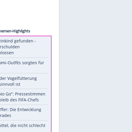
ermany
Unsere Themen-Highlights
Totes Kleinkind gefunden -
Fremdverschulden
ausgeschlossen
Diese Promi-Outfits sorgten für