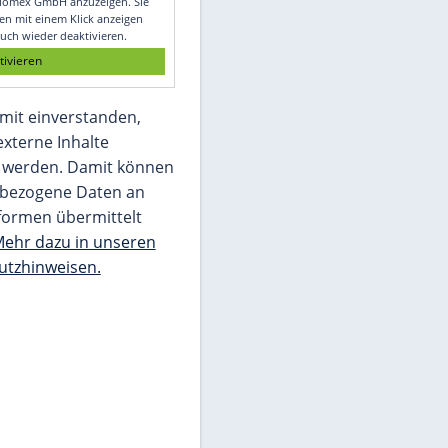
Glomex GmbH
Wir benötigen Ihre Zustimmung, um den
von unserer Redaktion eingebundenen
Inhalt von Glomex GmbH anzuzeigen. Sie
können diesen mit einem Klick anzeigen
lassen und auch wieder deaktivieren.
jetzt aktivieren
Ich bin damit einverstanden,
dass mir externe Inhalte
angezeigt werden. Damit können
personenbezogene Daten an
Drittplattformen übermittelt
werden.
Mehr dazu in unseren
Datenschutzhinweisen.