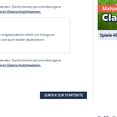
hte - "jede Platte ist eine fortlaufende
tpunkt "ein großes Kapitel" gefehlt habe.
eden. Mit dem verlorenen Haus und der
0) scheint sie abgeschlossen zu haben. Von
 im Gegenteil: "Wenn es ein Kapitel in meinem Buch
nnen."
serer Redaktion eingebundenen Inhalt von Glomex GmbH
nzeigen lassen und auch wieder deaktivieren.
halte angezeigt werden. Damit können personenbezogene
r dazu in unseren Datenschutzhinweisen.