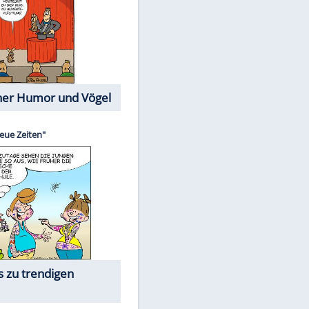
Cartoons mit wahren
Lebensgeschichten
Memo-Spiel