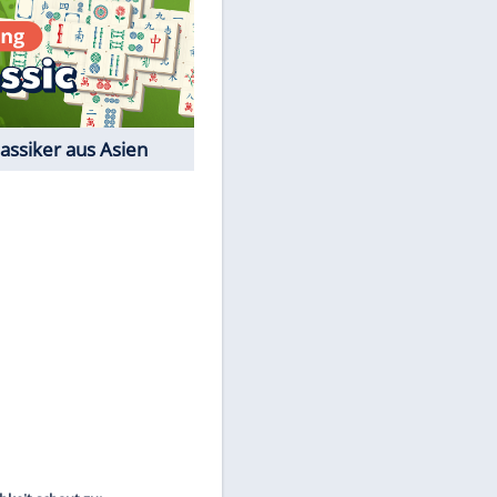
Film-Quiz: Bist Du ein
Cineast?
Kostenlos spielen