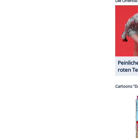
erer Redaktion eingebundenen Inhalt von Instagram
nzeigen lassen und auch wieder deaktivieren.
halte angezeigt werden. Damit können personenbezogene
r dazu in unseren Datenschutzhinweisen.
ZURÜCK ZUR STARTS