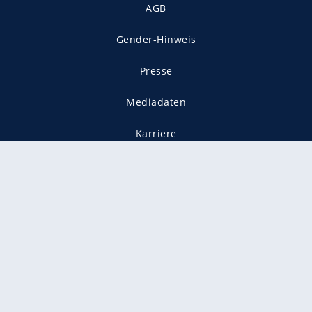
AGB
Gender-Hinweis
Presse
Mediadaten
Karriere
Vertragskündigung
Vertrag widerrufen
gekennzeichnet mit
freenet ist Mitglied im JUSPROG e.V.