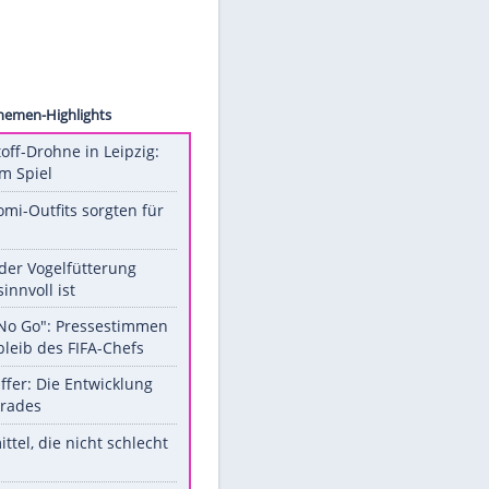
ollect
Unsere Themen-Highlights
Sprengstoff-Drohne in Leipzig:
Semtex im Spiel
Diese Promi-Outfits sorgten für
Aufruhr!