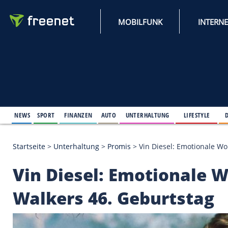
MOBILFUNK
NEWS
SPORT
FINANZEN
AUTO
UNTERHALTUNG
L
Startseite
>
Unterhaltung
>
Promis
>
Vin Diesel: Em
Vin Diesel: Emotion