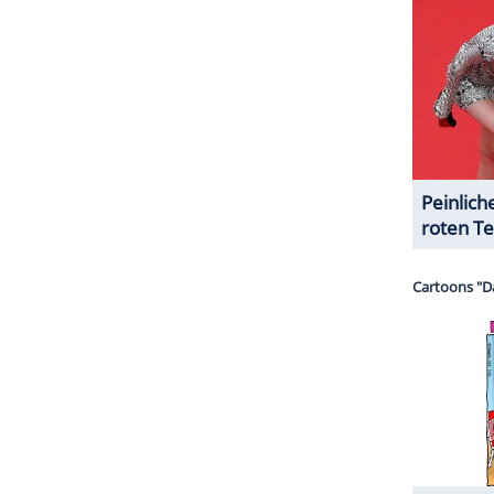
halte angezeigt werden. Damit können personenbezogene
r dazu in unseren Datenschutzhinweisen.
erer Redaktion eingebundenen Inhalt von Instagram
nzeigen lassen und auch wieder deaktivieren.
halte angezeigt werden. Damit können personenbezogene
r dazu in unseren Datenschutzhinweisen.
ZURÜCK ZUR STARTS