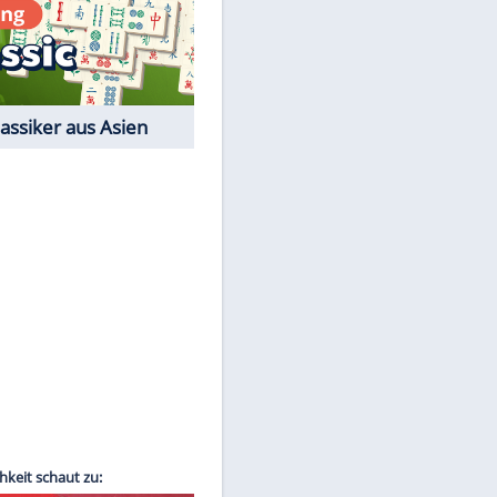
Film-Quiz: Bist Du ein
Cineast?
Kostenlos spielen