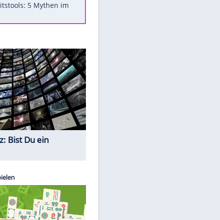
Was bei der Vogelfütterung
wirklich sinnvoll ist
"Infanti-No Go": Pressestimmen
zum Verbleib des FIFA-Chefs
Im Zeitraffer: Die Entwicklung
des Lenkrades
Lebensmittel, die nicht schlecht
werden
Sicherheitstools: 5 Mythen im
Check
Quiz