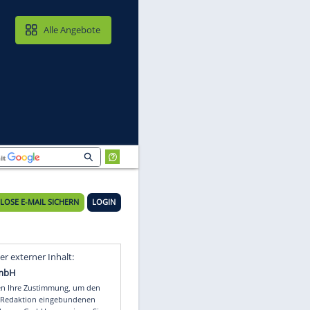
MAIL & CLOUD
Alle Angebote
KOSTENLOSE E-MAIL SICHERN
LOGIN
Video
Empfohlener externer Inhalt: