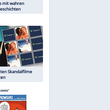
Peinliche Auftritte auf dem
roten Teppich
Cartoons "Das Wahre Leben"