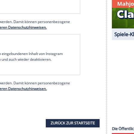
sie ändern sich". Sie würden mit der Zeit von
 werden.
amt fünf "Fast and Furious"-Streifen vor der
nen Wunsch: "Wir hoffen, dich stolz zu machen."
kers
mittlerweile 20-jährige Tochter Meadow.
icht erhalten, in der sie dem Schauspieler "Liebe
hat dein Herz", schrieb er weiter. "Es ist
e Welt auch weiterhin zu einem besseren Ort."
serer Redaktion eingebundenen Inhalt von Glomex GmbH
nzeigen lassen und auch wieder deaktivieren.