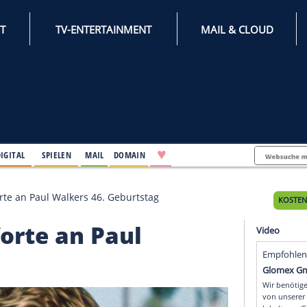
INTERNET
TV-ENTERTAINMENT
♥
IFESTYLE
DIGITAL
SPIELEN
MAIL
DOMAIN
otionale Worte an Paul Walkers 46. Geburtstag
ale Worte an Paul