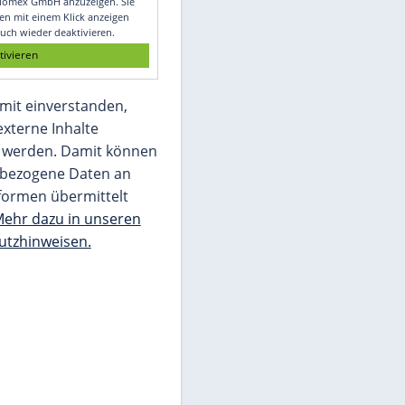
Glomex GmbH
Wir benötigen Ihre Zustimmung, um den
von unserer Redaktion eingebundenen
Inhalt von Glomex GmbH anzuzeigen. Sie
können diesen mit einem Klick anzeigen
lassen und auch wieder deaktivieren.
jetzt aktivieren
Ich bin damit einverstanden,
dass mir externe Inhalte
angezeigt werden. Damit können
personenbezogene Daten an
Drittplattformen übermittelt
werden.
Mehr dazu in unseren
Datenschutzhinweisen.