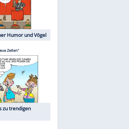
Cartoons mit wahren
Lebensgeschichten
Memo-Spiel