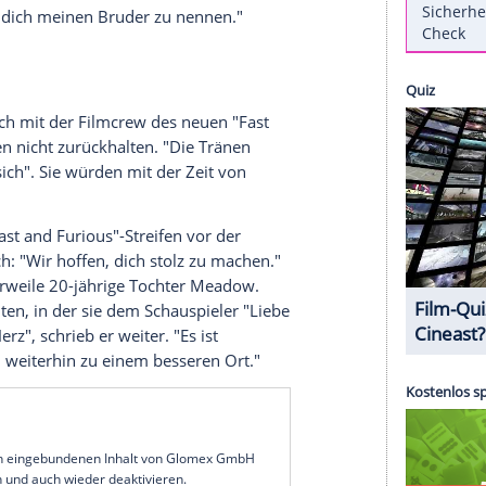
er
Paul Walker
im Alter von nur 40 Jahren bei
n Donnerstag hätte der "Fast and Furious"-Star
tiger Co-Star und guter Freund
Vin Diesel
(52)
ige anlässlich des Ehrentages eine Bildmontage,
m-Kollegen zeigt. "So viel, das ich dir erzählen
b Diesel dazu
, sein Blick auf dem Foto andächtig
alerweise würde ich heute planen, wie ich dich
heit bringen kann. Haha. Stattdessen denke ich
hätzen kann, dich meinen Bruder zu nennen."
Ort"
ag ordentlich mit der Filmcrew des neuen "Fast
er die Tränen nicht zurückhalten. "Die Tränen