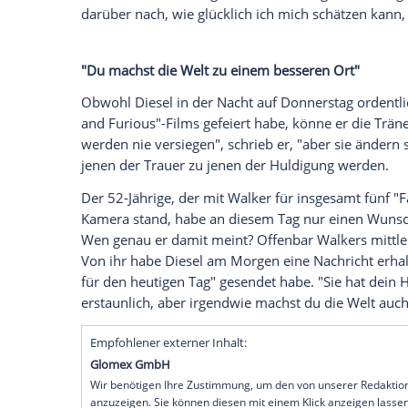
Am 30. November 2013 kam Schauspiel
einem Autounfall ums Leben. Am gestrige
seinen 46. Geburtstag gefeiert. Sein eins
findet rührende Worte.
Bei
Instagram
veröffentlichte der 52-Jähr
die ihn gemeinsam mit seinem früheren Fil
will. So viel, das es zu teilen gibt",
schrie
gen Himmel gerichtet. Und weiter: "Norm
mit einem Geburtstagskuchen in Verlegen
darüber nach, wie glücklich ich mich sc
"Du machst die Welt zu einem besseren 
Obwohl
Diesel
in der Nacht auf Donnerst
and Furious"-Films gefeiert habe, könne 