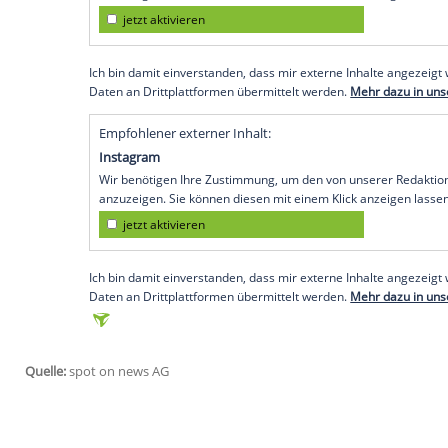
werden nie versiegen", schrieb er, "aber 
jenen der Trauer zu jenen der Huldigung
Der 52-Jährige, der mit Walker für insges
Kamera stand, habe an diesem Tag nur ei
Wen genau er damit meint? Offenbar
Wal
Von ihr habe
Diesel
am Morgen eine Nachr
für den heutigen Tag" gesendet habe. "Sie 
erstaunlich, aber irgendwie machst du di
Empfohlener externer Inhalt:
Glomex GmbH
Wir benötigen Ihre Zustimmung, um den von un
anzuzeigen. Sie können diesen mit einem Klick a
jetzt aktivieren