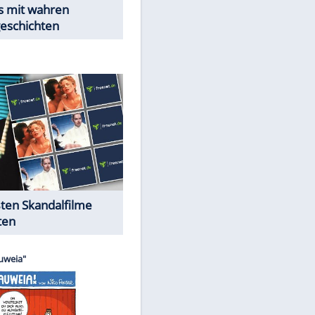
Peinliche Auftritte auf dem
roten Teppich
Cartoons "Das Wahre Leben"