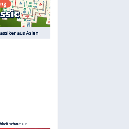
Film-Quiz: Bist Du ein
Cineast?
Kostenlos spielen