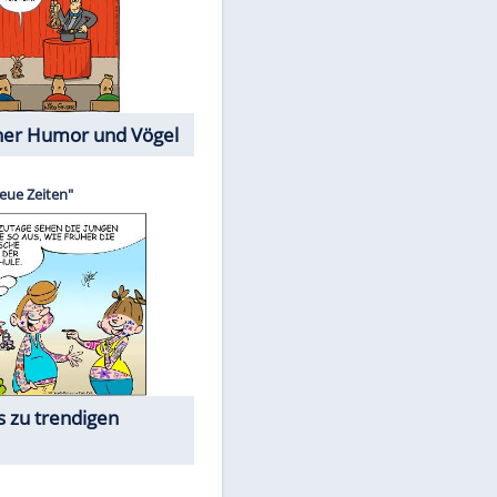
Cartoons mit wahren
Lebensgeschichten
Memo-Spiel