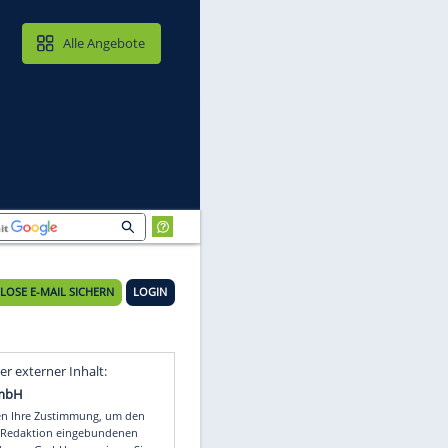
MAIL & CLOUD
Alle Angebote
KOSTENLOSE E-MAIL SICHERN
LOGIN
Video
Empfohlener externer Inhalt: