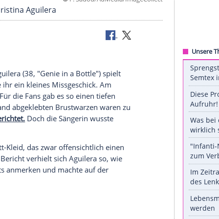
©
F. Sadou/AdMedia/ImageC
s sonst: Christina Aguilera
Christina Aguilera
(38, "Genie in a Bottle") spielt
ei passierte ihr ein kleines Missgeschick. Am
ungünstig. Für die Fans gab es so einen tiefen
t silbernem Band abgeklebten Brustwarzen waren zu