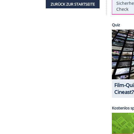
The Sun" berichtet.
Doch die Sängerin wusste
benes Korsett-Kleid, das zwar offensichtlich einen
ch laut dem Bericht verhielt sich
Aguilera
so, wie
ieß sich nichts anmerken und machte auf der
ZURÜCK ZUR STARTS