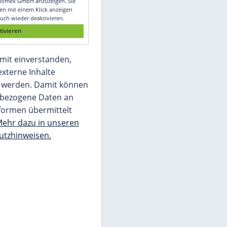
Glomex GmbH
Wir benötigen Ihre Zustimmung, um den
von unserer Redaktion eingebundenen
Inhalt von Glomex GmbH anzuzeigen. Sie
können diesen mit einem Klick anzeigen
lassen und auch wieder deaktivieren.
jetzt aktivieren
Ich bin damit einverstanden,
dass mir externe Inhalte
angezeigt werden. Damit können
personenbezogene Daten an
Drittplattformen übermittelt
werden.
Mehr dazu in unseren
Datenschutzhinweisen.