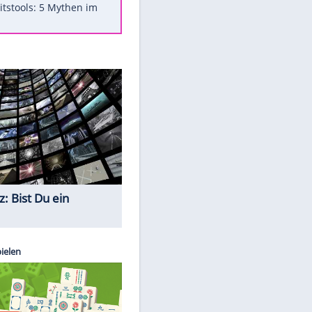
Was bei der Vogelfütterung
wirklich sinnvoll ist
"Infanti-No Go": Pressestimmen
zum Verbleib des FIFA-Chefs
Im Zeitraffer: Die Entwicklung
des Lenkrades
Lebensmittel, die nicht schlecht
werden
Sicherheitstools: 5 Mythen im
EITE
Check
Quiz