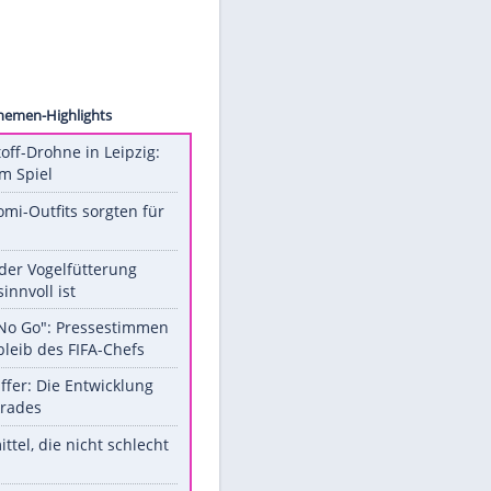
ollect
Unsere Themen-Highlights
Sprengstoff-Drohne in Leipzig:
Semtex im Spiel
Diese Promi-Outfits sorgten für
Aufruhr!