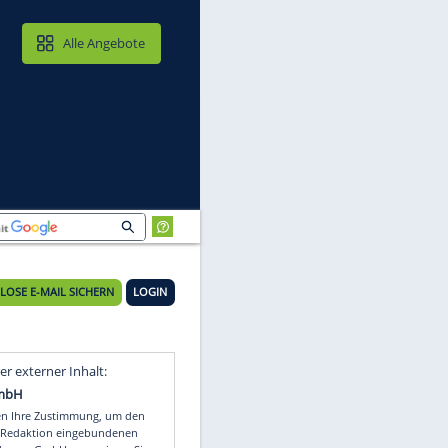
MAIL & CLOUD
Alle Angebote
KOSTENLOSE E-MAIL SICHERN
LOGIN
Video
Empfohlener externer Inhalt: