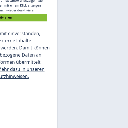
Glomex GmbH
Wir benötigen Ihre Zustimmung, um den
von unserer Redaktion eingebundenen
Inhalt von Glomex GmbH anzuzeigen. Sie
können diesen mit einem Klick anzeigen
lassen und auch wieder deaktivieren.
jetzt aktivieren
Ich bin damit einverstanden,
dass mir externe Inhalte
angezeigt werden. Damit können
personenbezogene Daten an
Drittplattformen übermittelt
werden.
Mehr dazu in unseren
Datenschutzhinweisen.