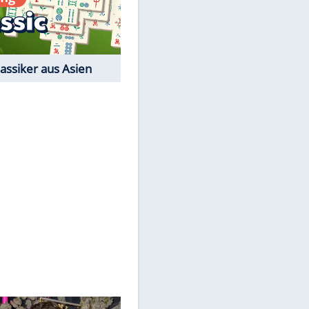
Film-Quiz: Bist Du ein
Cineast?
Kostenlos spielen