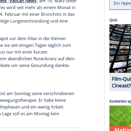
 offizielle Bild, seit er Mitte Februar in die Klinik
ste
Bild
von
Papst
Franziskus
(88) seit seiner
ruar
veröffentlicht. Es zeigt das Oberhaupt der
se in der
Kapelle
im 10.
Stock
des Gemelli-
il,
vermeldete "Vatican News"
am 16.
März
unter
. Der Pontifex wird seit mehr als einem Monat in
 wurde am 14.
Februar
mit einer
Bronchitis
in das
 eine beidseitige
Lungenentzündung
und eine
 zeigt den
Papst
vor dem Altar in der kleinen