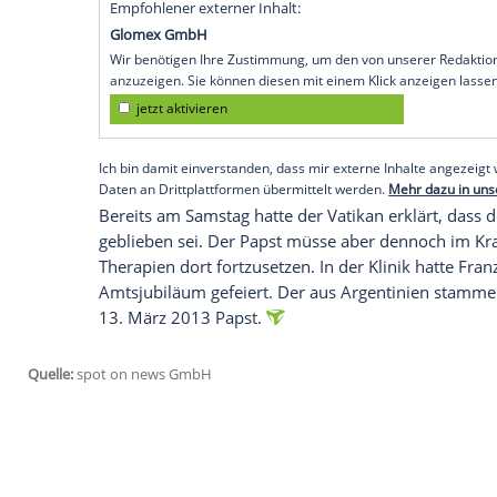
Kapelle
im 10.
Stock
unweit seines
Zimm
Gebet auf, hieß es weiter. Bislang hatte 
Audiobotschaft zu Wort gemeldet, die a
Petersplatz
abgespielt wurde und in der 
Therapien fortgeführt
Wie das Presseamt weiter bekannt gab, 
Therapien fortgeführt, darunter die Atm
Besuche empfangen, sondern den Tag mi
verbracht. Wegen der verbesserten gesun
medizinisches
Bulletin
geben.
Empfohlener externer Inhalt:
Glomex GmbH
Wir benötigen Ihre Zustimmung, um den von un