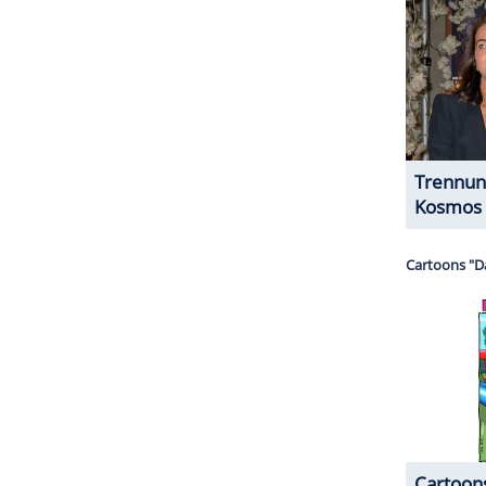
nzeigen lassen und auch wieder deaktivieren.
halte angezeigt werden. Damit können personenbezogene
r dazu in unseren Datenschutzhinweisen.
lärt, dass der Zustand von
Papst
Franziskus
stabil
noch im
Krankenhaus
bleiben, um seine
hatte
Franziskus
gerade auch sein zwölfjähriges
ien
stammende
Jorge Mario
Bergoglio
ist seit dem
ZURÜCK ZUR STARTS