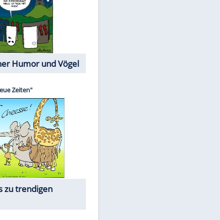
Cartoons mit wahren
Lebensgeschichten
Memo-Spiel
Die beliebtesten