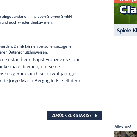
ers
. Er suche sie seit einigen Tagen täglich zum
sich
Franziskus
nur mit einer kurzen
m 6.
März
beim abendlichen Rosenkranz auf dem
er für die Gebete um seine
Gesundung
dankte.
habe der
Papst
am Sonntag seine verschriebenen
ungs- und
Bewegungstherapie
. Er habe keine
t Gebet, Ruhephasen und ein wenig Arbeit
dheitlichen Lage soll es am Montag kein
serer Redaktion eingebundenen Inhalt von Glomex GmbH