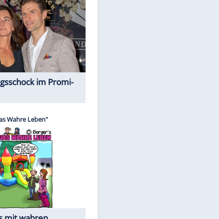
Spiele-Klassiker aus Asien
EITE
Alles aus!