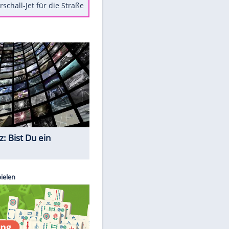
Berger im Wandel der Zeit
Todsünden im Restaurant
Die teuersten Neuzugänge der
BVB-Geschichte
Die gruseligsten Ort der Welt
Daten zwischen Windows und
Android austauschen
Ein Hyperschall-Jet für die Straße
Quiz