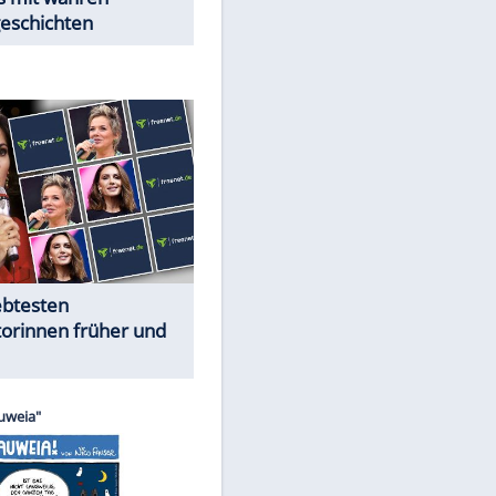
Trennungsschock im Promi-
Kosmos
Cartoons "Das Wahre Leben"