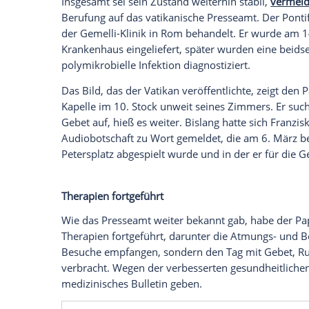
Franziskus im Krankenhaus. Es ist das erste
eingeliefert wurde.
Der
Vatikan
hat am Sonntagabend das er
Einlieferung
ins
Krankenhaus
am 14.
Feb
römisch-katholischen Kirche bei der Mes
Klinikums.
Zustand weiter stabil
Insgesamt sei sein Zustand weiterhin stab
Berufung auf das vatikanische Presseamt
der
Gemelli-Klinik
in Rom behandelt. Er
Krankenhaus
eingeliefert, später wurden
polymikrobielle Infektion diagnostiziert.
Das
Bild
, das der
Vatikan
veröffentlichte,