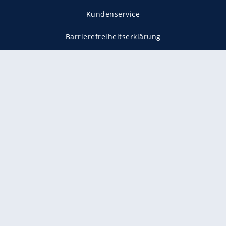
Kundenservice
Barrierefreiheitserklärung
Impressum
Datenschutz
Datenschutzmanager
Utiq verwalten
AGB
Gender-Hinweis
Presse
Mediadaten