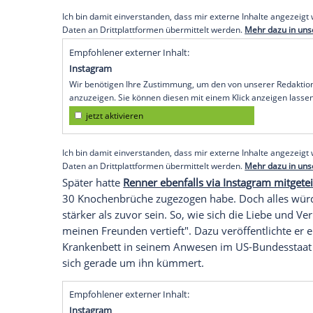
Jeremy Renner gab am 4. Januar offiziel
Aufgrund des Schneesturms zuvor hatten 
kommen. Erst rund eine Stunde nach dem
Helikopter ins Krankenhaus geflogen und
Renner einen Schnappschuss aus dem K
dass er über dem Berg sei.
Empfohlener externer Inhalt:
Glomex GmbH
Wir benötigen Ihre Zustimmung, um den von un
anzuzeigen. Sie können diesen mit einem Klick a
jetzt aktivieren
Ich bin damit einverstanden, dass mir externe In
Daten an Drittplattformen übermittelt werden.
Meh