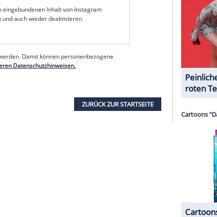
erer Redaktion eingebundenen Inhalt von Instagram
nzeigen lassen und auch wieder deaktivieren.
halte angezeigt werden. Damit können personenbezogene
r dazu in unseren Datenschutzhinweisen.
am mitgeteilt
, dass er sich bei dem Unfall mehr als
h alles würde "wieder zusammenwachsen und
 Liebe und Verbindung zu meiner Familie und
lichte er ein Bild, auf dem er in seinem
ndesstaat Nevada liegt und ein Physiotherapeut