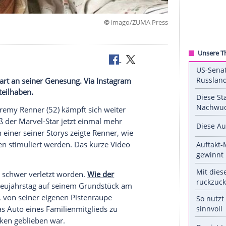
©
imago/ZUMA
schwer.
et weiter hart an seiner Genesung. Via Instagram
-Maßnahmen teilhaben.
spieler Jeremy Renner (52) kämpft sich weiter