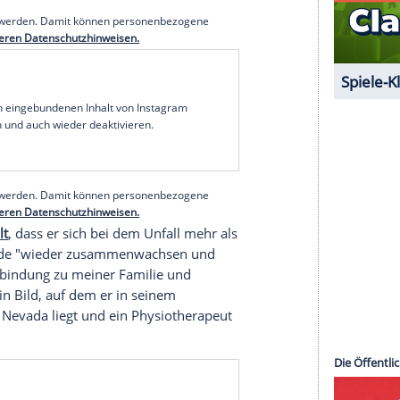
l Entwarnung
die Einsatzkräfte Mühe, zum Unfallort zu
 Notruf konnte der Star daher mit einem
 dort operiert werden.
Am 4. Januar postete
rankenhaus
und gab damit offiziell Entwarnung,
serer Redaktion eingebundenen Inhalt von Glomex GmbH
nzeigen lassen und auch wieder deaktivieren.
halte angezeigt werden. Damit können personenbezogene
r dazu in unseren Datenschutzhinweisen.