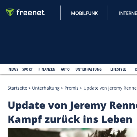
MOBILFUNK
NEWS
SPORT
FINANZEN
AUTO
UNTERHALTUNG
L
Startseite
>
Unterhaltung
>
Promis
>
Update von Jer
Update von Jeremy R