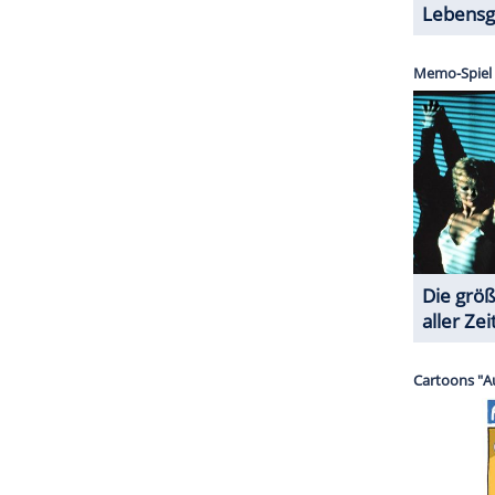
erer Redaktion eingebundenen Inhalt von Instagram
nzeigen lassen und auch wieder deaktivieren.
halte angezeigt werden. Damit können personenbezogene
r dazu in unseren Datenschutzhinweisen.
ZURÜCK ZUR STARTS