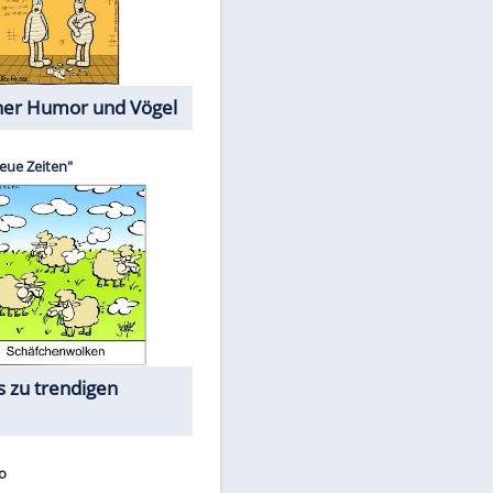
Cartoons mit wahren
Lebensgeschichten
Memo-Spiel
Die größten Skandalfilme