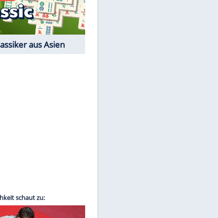
Film-Quiz: Bist Du ein
Cineast?
Kostenlos spielen