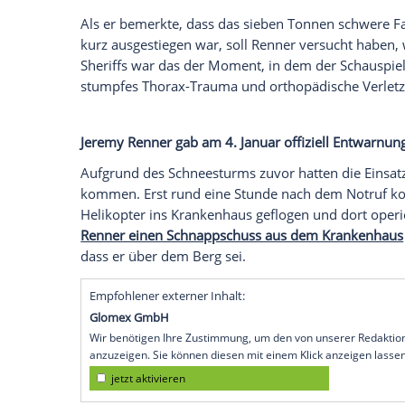
zurück ins Leben. Auf seinem Instagram-
seine Fans an seinen Reha-Maßnahmen tei
die Muskeln in seinem Bein mit elektris
unterlegte er mit dem Beatles-Hit "Lady
Der 52-Jährige war bei einem Unfall zu 
zuständige Sheriff später mitteilte
, war 
Berghang, ein paar Meilen vom Lake Taho
überfahren worden. Er soll zuvor versuch
befreien, das nach einem heftigen Schne
Als er bemerkte, dass das sieben Tonne
kurz ausgestiegen war, soll Renner versu
Sheriffs war das der Moment, in dem der
stumpfes Thorax-Trauma und orthopädisc