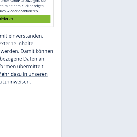
Glomex GmbH
Wir benötigen Ihre Zustimmung, um den
von unserer Redaktion eingebundenen
Inhalt von Glomex GmbH anzuzeigen. Sie
können diesen mit einem Klick anzeigen
lassen und auch wieder deaktivieren.
jetzt aktivieren
Ich bin damit einverstanden,
dass mir externe Inhalte
angezeigt werden. Damit können
personenbezogene Daten an
Drittplattformen übermittelt
werden.
Mehr dazu in unseren
Datenschutzhinweisen.