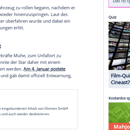
Account ließ der Marvel-Star jetzt einmal mehr
lhaben. In einer seiner Storys zeigte Renner, wie
chen Impulsen stimuliert werden. Das kurze Video
 Madonna".
Jahresbeginn schwer verletzt worden.
Wie der
Renner am Neujahrstag auf seinem Grundstück am
e entfernt, von seiner eigenen Pistenraupe
t haben, das Auto eines Familienmitglieds zu
esturm stecken geblieben war.
n schwere Fahrzeug zu rollen begann, nachdem er
cht haben, wieder hineinzuspringen. Laut des
 Schauspieler überfahren wurde und dabei ein
he Verletzungen erlitt.