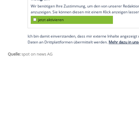
Empfohlener externer Inhalt:
Instagram
Wir benötigen Ihre Zustimmung, um den von uns
anzuzeigen. Sie können diesen mit einem Klick a
jetzt aktivieren
Ich bin damit einverstanden, dass mir externe In
Daten an Drittplattformen übermittelt werden.
Meh
Später hatte
Renner ebenfalls via Instagr
30 Knochenbrüche zugezogen habe. Doc
stärker als zuvor sein. So, wie sich die
meinen Freunden vertieft". Dazu veröffent
Krankenbett in seinem Anwesen im US-Bu
sich gerade um ihn kümmert.
Empfohlener externer Inhalt: