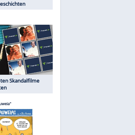
Peinliche Auftritte auf dem
roten Teppich
EITE
Cartoons "Das Wahre Leben"