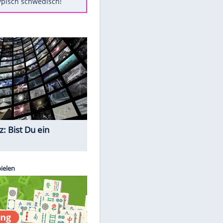
Diese Autos haben uns verlassen
Auftakt-Misere gestoppt: Berlin
gewinnt in Bochum
Mit diesen Tricks wird der Grill
ruckzuck sauber
So nutzt man alte Smartphones
sinnvoll
Das ist typisch schwedisch!
Quiz