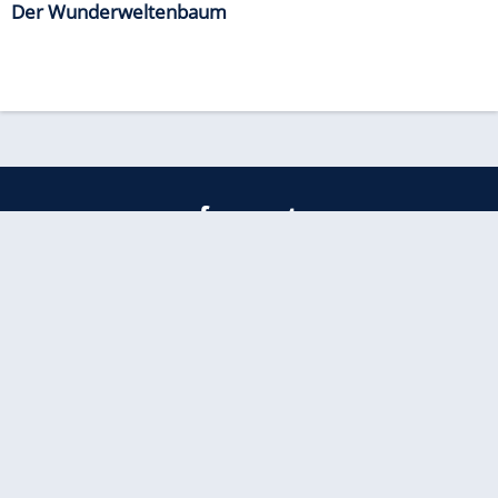
Der Wunderweltenbaum
freenet
Kundenservice
Barrierefreiheitserklärung
Impressum
Datenschutz
Datenschutzmanager