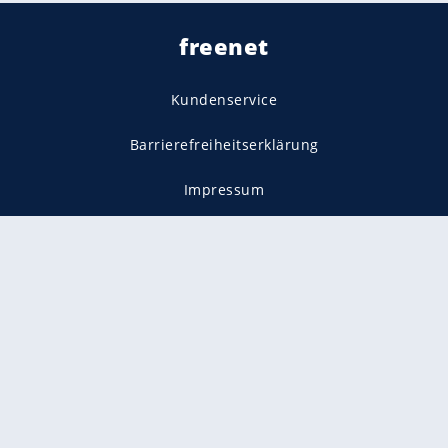
freenet
Kundenservice
Barrierefreiheitserklärung
Impressum
Datenschutz
Datenschutzmanager
Utiq verwalten
AGB
Gender-Hinweis