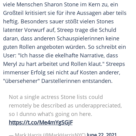
viele Menschen
Sharon Stone
im Kern zu, ein
Großteil kritisiert sie für ihre Aussagen aber teils
heftig. Besonders sauer stößt vielen
Stones
latenter Vorwurf auf,
Streep
trage die Schuld
daran, dass anderen Schauspielerinnen keine
guten Rollen angeboten würden. So schreibt ein
User: "Ich hasse die ekelhafte Narrative, dass
Meryl
zu hart arbeitet und Rollen klaut."
Streeps
immenser
Erfolg
sei nicht auf Kosten anderer,
"übersehener" Darstellerinnen entstanden.
Not a single actress Stone lists could
remotely be described as underappreciated,
so I dunno what’s going on here.
https://t.co/Me4mYgSGjF
—
Mark Harris
(@MarkHarrisNYC)
June 22, 2021